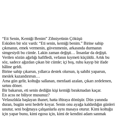
“Eti Senin, Kemiği Benim” Zihniyetinin Çöküşü
Eskiden bir söz vardı: “Eti senin, kemiği benim.” Birine sahip
çıkmanın, emek vermenin, güvenmenin, arkasında durmanın
simgesiydi bu cümle. Lakin zaman değişti… İnsanlar da değişti.
Verilen sözün ağırlığı hafifledi, vefanın kıymeti küçüldü. Artık bu
söz, sadece ağızdan çıkan bir cümle; içi boş, ruhu kayıp bir ifade
hâline geldi.
Birine sahip çıkarsın, yıllarca destek olursun, iş sahibi yaparsın,
meslek kazandırırsın…
Ama gün gelir, koltuğu sallanan, menfaati azalan, çıkarı zedelenen,
sırtını döner.
Bir bakarsın, eti senin dediğin kişi kemiği bırakmadan kaçar.
En acısı ne biliyor musunuz?
Vefasızlıkla başlayan ihanet, hatta iftiraya dönüşür. Dün yanında
duran, bugün seni hedefe koyar. Senin onu ayağa kaldırdığın günleri
unutur, seni boğmaya çalışanlarla aynı masaya oturur. Kimi koltuğu
için yapar bunu, kimi egosu için, kimi de kendini adam sanmak