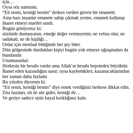
için…
Oysa söz namustu.
“Eti senin, kemiği benim” derken verilen güven bir emanetti.
Ama bazı insanlar emanete sahip çıkmak yerine, emaneti kullanıp
ihanet etmeyi marifet sandı.
Bugün görüyoruz ki;
sözünde durmayanın, emeğe değer vermeyenin; ne vefası olur, ne
sadakati, ne de kişiliği…
Onlar için menfaat bittiğinde her şey biter.
Dün gölgesinde durdukları kişiyi bugün yok etmeye uğraşmaları da
bundandır.
Unutmasınlar:
Herkesin bir hesabı vardır ama Allah’ın hesabı hepsinden büyüktür.
İhanet eden kazandığını sanır; oysa kaybettikleri, kazanacaklarından
her zaman daha fazladır.
Bu yüzden diyorum ki;
“Eti senin, kemiği benim” diye emek verdiğiniz herkese dikkat edin.
Zira bazıları, eti de alır gider, kemiği de…
Ve geriye sadece sizin hayal kırıklığınız kalır.