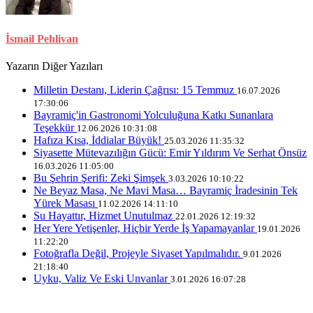
İsmail Pehlivan
Yazarın Diğer Yazıları
Milletin Destanı, Liderin Çağrısı: 15 Temmuz
16.07.2026
17:30:06
Bayramiç'in Gastronomi Yolculuğuna Katkı Sunanlara
Teşekkür
12.06.2026 10:31:08
Hafıza Kısa, İddialar Büyük!
25.03.2026 11:35:32
Siyasette Mütevazılığın Gücü: Emir Yıldırım Ve Serhat Önsüz
16.03.2026 11:05:00
Bu Şehrin Şerifi: Zeki Şimşek
3.03.2026 10:10:22
Ne Beyaz Masa, Ne Mavi Masa… Bayramiç İradesinin Tek
Yürek Masası
11.02.2026 14:11:10
Su Hayattır, Hizmet Unutulmaz
22.01.2026 12:19:32
Her Yere Yetişenler, Hiçbir Yerde İş Yapamayanlar
19.01.2026
11:22:20
Fotoğrafla Değil, Projeyle Siyaset Yapılmalıdır.
9.01.2026
21:18:40
Uyku, Valiz Ve Eski Unvanlar
3.01.2026 16:07:28