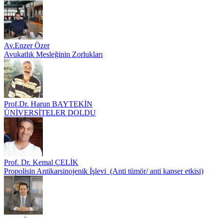
Av.Enzer Özer
Avukatlık Mesleğinin Zorlukları
Prof.Dr. Harun BAYTEKİN
ÜNİVERSİTELER DOLDU
Prof. Dr. Kemal ÇELİK
Propolisin Antikarsinojenik İşlevi (Anti tümör/ anti kanser etkisi)