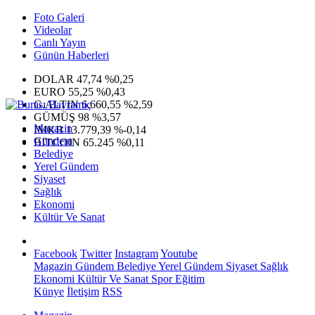
Foto Galeri
Videolar
Canlı Yayın
Günün Haberleri
DOLAR
47,74
%0,25
EURO
55,25
%0,43
G.ALTIN
6.660,55
%2,59
GÜMÜŞ
98
%3,57
Magazin
IMKB
13.779,39
%-0,14
Gündem
BITCOIN
65.245
%0,11
Belediye
Yerel Gündem
Siyaset
Sağlık
Ekonomi
Kültür Ve Sanat
Facebook
Twitter
Instagram
Youtube
Magazin
Gündem
Belediye
Yerel Gündem
Siyaset
Sağlık
Ekonomi
Kültür Ve Sanat
Spor
Eğitim
Künye
İletişim
RSS