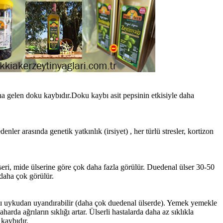
a gelen doku kaybıdır.Doku kaybı asit pepsinin etkisiyle daha
ler arasında genetik yatkınlık (irsiyet) , her türlü stresler, kortizon
ri, mide ülserine göre çok daha fazla görülür. Duedenal ülser 30-50
 daha çok görülür.
ayı uykudan uyandırabilir (daha çok duedenal ülserde). Yemek yemekle
harda ağrıların sıklığı artar. Ülserli hastalarda daha az sıklıkla
 kaybıdır.