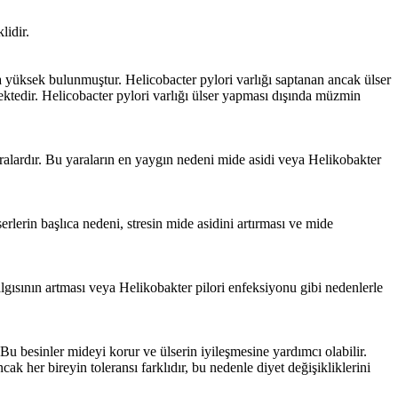
lidir.
a yüksek bulunmuştur. Helicobacter pylori varlığı saptanan ancak ülser
mektedir. Helicobacter pylori varlığı ülser yapması dışında müzmin
ralardır. Bu yaraların en yaygın nedeni mide asidi veya Helikobakter
rlerin başlıca nedeni, stresin mide asidini artırması ve mide
algısının artması veya Helikobakter pilori enfeksiyonu gibi nedenlerle
 Bu besinler mideyi korur ve ülserin iyileşmesine yardımcı olabilir.
k her bireyin toleransı farklıdır, bu nedenle diyet değişikliklerini