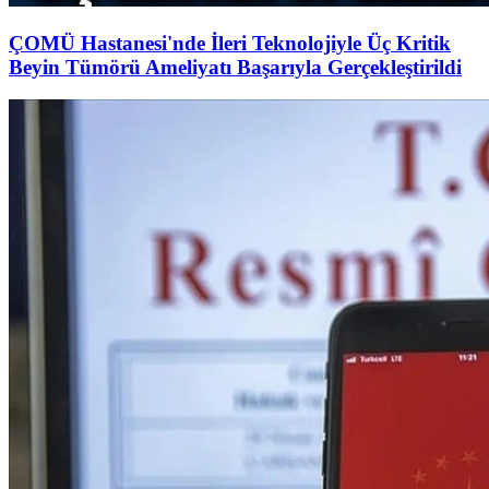
ÇOMÜ Hastanesi'nde İleri Teknolojiyle Üç Kritik
Beyin Tümörü Ameliyatı Başarıyla Gerçekleştirildi