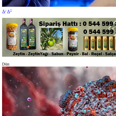
-
+
A
A
Dün