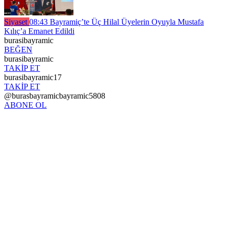
Siyaset
08:43
Bayramiç’te Üç Hilal Üyelerin Oyuyla Mustafa
Kılıç’a Emanet Edildi
burasibayramic
BEĞEN
burasibayramic
TAKİP ET
burasibayramic17
TAKİP ET
@burasbayramicbayramic5808
ABONE OL