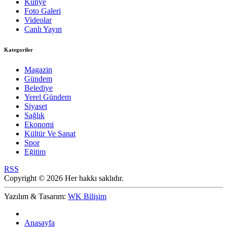
Künye
Foto Galeri
Videolar
Canlı Yayın
Kategoriler
Magazin
Gündem
Belediye
Yerel Gündem
Siyaset
Sağlık
Ekonomi
Kültür Ve Sanat
Spor
Eğitim
RSS
Copyright © 2026 Her hakkı saklıdır.
Yazılım & Tasarım:
WK Bilişim
Anasayfa