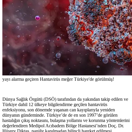
yayı alarma geçiren Hantavirüs meğer Türkiye'de görülmüş!
Dünya Sağlık Örgütü (DSÖ) tarafından da yakından takip edilen ve
Türkiye dahil 12 ülkeye bilgilendirme geçilen hantavirüs
enfeksiyonu, son dönemde yaşanan can kayıplarıyla yeniden
dünyanın gündeminde. Türkiye’de de en son 1997’de görülen
hastalığın çıkış noktasını, bulaşma yollarını ve korunma yöntemlerini
değerlendiren Medipol Acıbadem Bölge Hastanesi’nden Doç. Dr.
Hüsrev Diktaş, paniğe kapılmadan bilinçli hareket edilmesi