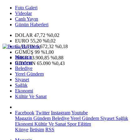
Foto Galeri
Videolar
Canlı Yayın
Günün Haberleri
DOLAR
47,72
%0,02
EURO
55,20
%0,02
G.ALTIN
6.672,32
%0,18
GÜMÜŞ
99
%1,00
Magazin
IMKB
13.900,85
%0,88
Gündem
BITCOIN
65.090
%0,43
Belediye
Yerel Gündem
Siyaset
Sağlık
Ekonomi
Kültür Ve Sanat
Facebook
Twitter
Instagram
Youtube
Magazin
Gündem
Belediye
Yerel Gündem
Siyaset
Sağlık
Ekonomi
Kültür Ve Sanat
Spor
Eğitim
Künye
İletişim
RSS