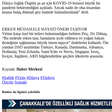
Dünya Sağlık Örgütü şu an için KOVİD-19 benzeri büyük bir
pandemi beklemediğini açıkladı. Ancak nadir de olsa insandan
insana bulaş ihtimali göz önünde bulundurulmalı” dedi.
ERKEN MÜDAHALE HAYATİ ÖNEM TAŞIYOR
Virüse karşı özel bir tedavi bulunmadığını belirten Doç. Dr. Diktaş,
“Bu nedenle erken tanı, hastaların izole edilmesi ve yoğun bakım
desteğinin sağlanması büyük önem taşıyor” ifadelerini kullandı. Öte
yandan DSÖ tarafından Türkiye, Kanada, Danimarka, Almanya,
Hollanda, Yeni Zelanda, Saint Kitts ve Nevis, Singapur, İsveç,
İsviçre, İngiltere, ABD bilgilendirilme geçilen ülkelerin arasında.
Kaynak:
Haber Merkezi
#Sağlık
#Virüs
#Dünya
#Türkiye
Önceki
Sonraki
Bunlar da ilginizi çekebilir