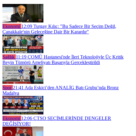
Ekonomi
12:09
Turgay Kılıç: "Bu Sadece Bir Seçim Değil,
Çanakkale'nin Geleceğine Dair Bir Karardır"
Sağlık
11:19
ÇOMÜ Hastanesi'nde İleri Teknolojiyle Üç Kritik
Beyin Tümörü Ameliyatı Başarıyla Gerçekleştirildi
Spor
21:41
Ada Eskici’den ANALİG Batı Grubu’nda Bronz
Madalya
Ekonomi
12:06
ÇTSO SEÇİMLERİNDE DENGELER
DEĞİŞİYOR!