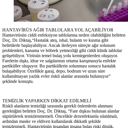
HANTAVİRÜS AĞIR TABLOLARA YOL AÇABİLİYOR
Hantavirüsün ciddi enfeksiyon tablolarına neden olabildiğini belirten
Doç. Dr. Diktaş,“Hastalık ateş, ishal, bulantı ve kusma gibi
belirtilerle başlayabiliyor. Ancak ilerleyen süreçte ağır solunum
problemleri, kanama ve böbrek yetmezliği gibi ciddi klinik tablolar
gelişebiliyor. Virüsün temel bulaş yolu kemirgenlerden oluşuyor.
Farelerin dışkı, idrar ve salgılarının ortama karışmasıyla enfekte
partiküller oluşuyor. Bu partiküllerin solunması sonucu hastalık
bulaşabiliyor. Özellikle garaj, depo, bodrum ve uzun süre
kullanılmayan yazlık evler riskli alanlar arasında bulunuyor”
şeklinde konuştu.
TEMİZLİK YAPARKEN DİKKAT EDİLMELİ
Riskli alanların temizliği sırasında gerekli önlemlerin alınması
gerektiğini belirten Doç. Dr. Diktaş, “Fare dışkısı bulunan alanlar
süpürülerek temizlenmemeli. Öncelikle dezenfektanla ıslatılmalı,
ardından maske ve eldiven kullanılarak dikkatli şekilde
temizlenmeli. Hantavirüsün insandan insana bulaş riski düşük.