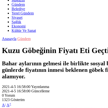
Magazin
Gündem
Belediye
Yerel Gündem
Siyaset
Sağlık
Ekonomi
Kültür Ve Sanat
Anasayfa
Gündem
Kuzu Göbeğinin Fiyatı Eti Geçti
Bahar aylarının gelmesi ile birlikte sosyal
günlerde fiyatının inmesi beklenen göbek fi
alamıyor.
2021-4-5 16:58:00
Yayınlanma
2021-4-5 16:58:00
Güncelleme
0
Yorum
1323
Gösterim
-
+
A
A