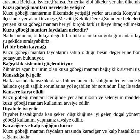
arasında Belçika, İsviçre,Fransa, Amerika gibi ülkeler yer alır, ülkemi
Kuzu göbeği mantarı nerelerde yetişir?
Kuzu göbeği mantarının ülkemizde yetiştiği yerler arasında Konya’
ilçesinde yer alan Düzmeşe,Mescitli,Keklik Deresi,Suludere beldeleri
yetişen kuzu göbeği mantarı her yıl birçok farklı ülkeye ihraç edilmekt
Kuzu göbeği mantarı faydaları nelerdir?
Nadir bulunan, oldukça değerli bir bitki olan kuzu göbeği mantarı fayd
şu şekilde sıralayabiliriz:
İyi bir besin kaynağı
Kuzu göbeği mantarı faydalarını sahip olduğu besin değerlerine bo
potasyum bulunuyor.
Bağışıklık sistemini güçlendiriyor
Zihninizi açan bir ürün olan kuzu göbeği mantarı bağışıklık sistemi üz
Kansızlığa iyi gelir
Halk arasında kansızlık olarak bilinen anemi hastalığının tedavisinde 
halinde çeşitli sağlık sorunlarına yol açabilen bir sorundur. İlaç ile te
Kansere karşı etkili
Kuzu göbeği mantarı içeriğinde yer alan niosin ve selenyum maddeleri 
kuzu göbeği mantarı kullanımı tavsiye edilir.
Diyabete iyi gelir
Diyabet hastalığında kan şekeri düşüklüğüne iyi gelen doğal yöntem
göbeği kullanımı yapmanız tavsiye edilir.
Karaciğer ve kalp sağlığını korur
Kuzu göbeği mantarı faydaları arasında karaciğer ve kalp hastalıkları
sağlamaktadır.