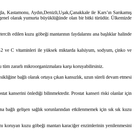
ğla, Kastamonu, Aydın,Denizli,Uşak,Çanakkale ile Kars’ın Sarıkamış
i genel olarak yumurta büyüklüğünde olan bir bitki türüdür. Ülkemizde
 tercih edilen kuzu göbeği mantarının faydalarını ana başlıklar halinde
B2 ve C vitaminleri ile yüksek miktarda kalsiyum, sodyum, çinko ve
u tüm zararlı mikroorganizmalara karşı koruyabilirsiniz.
sikliğine bağlı olarak ortaya çıkan kansızlık, uzun süreli devam etmesi
t kanserini önlediği bilinmektedir. Prostat kanseri riski olanlar için
a bağlı gelişen sağlık sorunlarından etkilenmemek için sık sık kuzu
ığını koruyan kuzu göbeği mantarı karaciğer enzimlerinin yenilenmesini