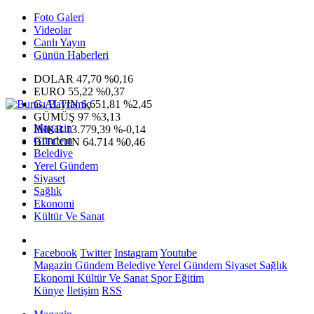
Foto Galeri
Videolar
Canlı Yayın
Günün Haberleri
DOLAR
47,70
%0,16
EURO
55,22
%0,37
G.ALTIN
6.651,81
%2,45
GÜMÜŞ
97
%3,13
Magazin
IMKB
13.779,39
%-0,14
Gündem
BITCOIN
64.714
%0,46
Belediye
Yerel Gündem
Siyaset
Sağlık
Ekonomi
Kültür Ve Sanat
Facebook
Twitter
Instagram
Youtube
Magazin
Gündem
Belediye
Yerel Gündem
Siyaset
Sağlık
Ekonomi
Kültür Ve Sanat
Spor
Eğitim
Künye
İletişim
RSS