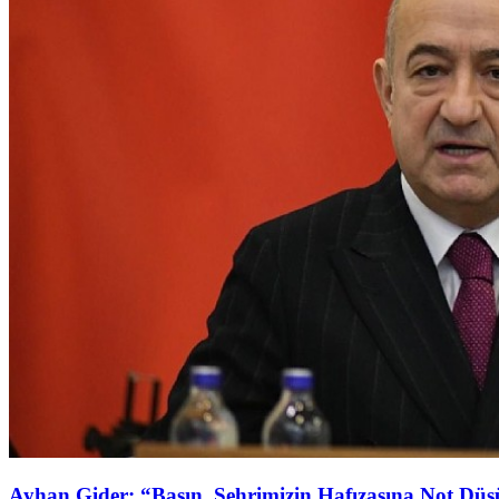
Ayhan Gider: “Basın, Şehrimizin Hafızasına Not Dü