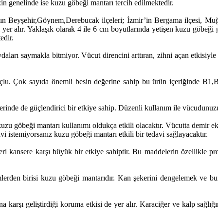
zin genelinde ise kuzu göbeği mantarı tercih edilmektedir.
nın Beyşehir,Göynem,Derebucak ilçeleri; İzmir’in Bergama ilçesi, Mu
 yer alır. Yaklaşık olarak 4 ile 6 cm boyutlarında yetişen kuzu göbeğ
edir.
aları saymakla bitmiyor. Vücut direncini arttıran, zihni açan etkisiyle
rçlu. Çok sayıda önemli besin değerine sahip bu ürün içeriğinde B1,
erinde de güçlendirici bir etkiye sahip. Düzenli kullanım ile vücudunuz
kuzu göbeği mantarı kullanımı oldukça etkili olacaktır. Vücutta demir ek
davi istemiyorsanız kuzu göbeği mantarı etkili bir tedavi sağlayacaktır.
kansere karşı büyük bir etkiye sahiptir. Bu maddelerin özellikle prosta
lerden birisi kuzu göbeği mantarıdır. Kan şekerini dengelemek ve bun
na karşı geliştirdiği koruma etkisi de yer alır. Karaciğer ve kalp sağl