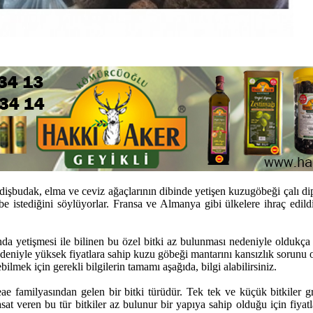
işbudak, elma ve ceviz ağaçlarının dibinde yetişen kuzugöbeği çalı dipl
übe istediğini söylüyorlar. Fransa ve Almanya gibi ülkelere ihraç edildi
nda yetişmesi ile bilinen bu özel bitki az bulunması nedeniyle oldukça
deniyle yüksek fiyatlara sahip kuzu göbeği mantarını kansızlık sorunu ol
bilmek için gerekli bilgilerin tamamı aşağıda, bilgi alabilirsiniz.
ae familyasından gelen bir bitki türüdür. Tek tek ve küçük bitkiler
asat veren bu tür bitkiler az bulunur bir yapıya sahip olduğu için fiy