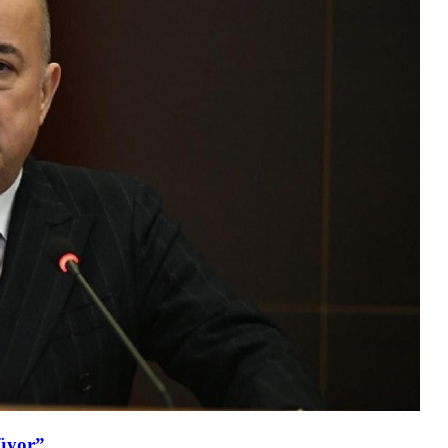
şüyor”