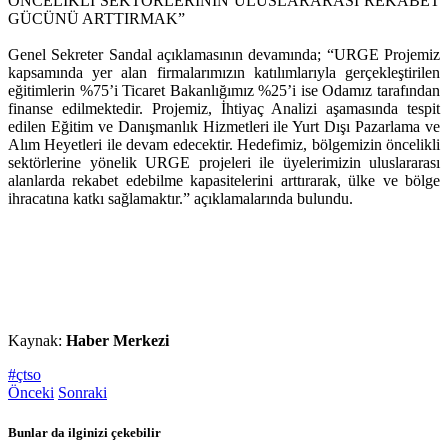
ÖNCELİKLİ SEKTÖRLERİNİN ULUSLARARASI REKABET
GÜCÜNÜ ARTTIRMAK”
Genel Sekreter Sandal açıklamasının devamında; “URGE Projemiz
kapsamında yer alan firmalarımızın katılımlarıyla gerçekleştirilen
eğitimlerin %75’i Ticaret Bakanlığımız %25’i ise Odamız tarafından
finanse edilmektedir. Projemiz, İhtiyaç Analizi aşamasında tespit
edilen Eğitim ve Danışmanlık Hizmetleri ile Yurt Dışı Pazarlama ve
Alım Heyetleri ile devam edecektir. Hedefimiz, bölgemizin öncelikli
sektörlerine yönelik URGE projeleri ile üyelerimizin uluslararası
alanlarda rekabet edebilme kapasitelerini arttırarak, ülke ve bölge
ihracatına katkı sağlamaktır.” açıklamalarında bulundu.
Kaynak:
Haber Merkezi
#çtso
Önceki
Sonraki
Bunlar da ilginizi çekebilir