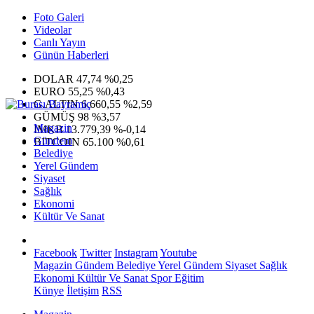
Foto Galeri
Videolar
Canlı Yayın
Günün Haberleri
DOLAR
47,74
%0,25
EURO
55,25
%0,43
G.ALTIN
6.660,55
%2,59
GÜMÜŞ
98
%3,57
Magazin
IMKB
13.779,39
%-0,14
Gündem
BITCOIN
65.100
%0,61
Belediye
Yerel Gündem
Siyaset
Sağlık
Ekonomi
Kültür Ve Sanat
Facebook
Twitter
Instagram
Youtube
Magazin
Gündem
Belediye
Yerel Gündem
Siyaset
Sağlık
Ekonomi
Kültür Ve Sanat
Spor
Eğitim
Künye
İletişim
RSS