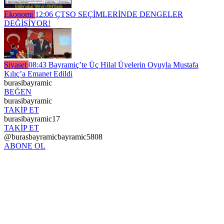
Ekonomi
12:06
ÇTSO SEÇİMLERİNDE DENGELER
DEĞİŞİYOR!
Siyaset
08:43
Bayramiç’te Üç Hilal Üyelerin Oyuyla Mustafa
Kılıç’a Emanet Edildi
burasibayramic
BEĞEN
burasibayramic
TAKİP ET
burasibayramic17
TAKİP ET
@burasbayramicbayramic5808
ABONE OL