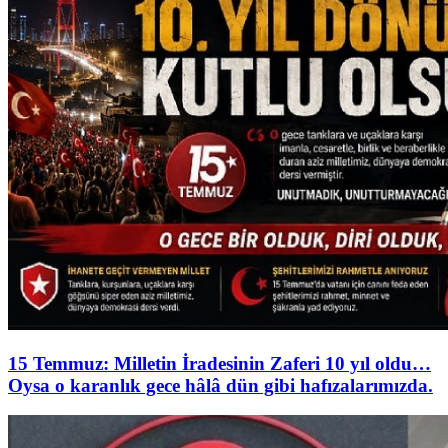
15 Temmuz: Milletin İradesinin Zaferi 10 yıl oldu…
Oysa o karanlık gece hâlâ dün gibi hafızalarımızda.