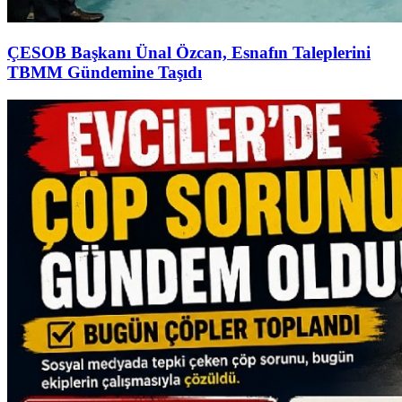
ÇESOB Başkanı Ünal Özcan, Esnafın Taleplerini
TBMM Gündemine Taşıdı