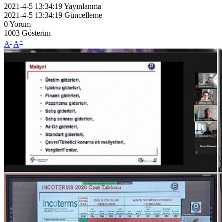
2021-4-5 13:34:19
Yayınlanma
2021-4-5 13:34:19
Güncelleme
0
Yorum
1003
Gösterim
-
+
A
A