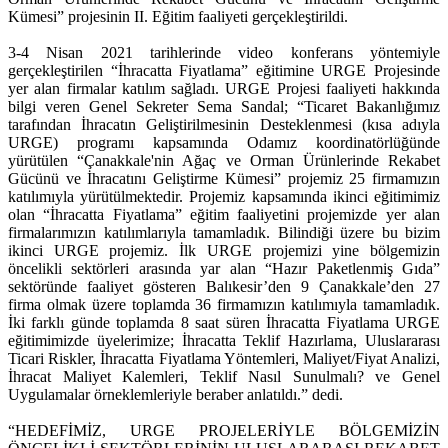
Kümesi” projesinin II. Eğitim faaliyeti gerçekleştirildi.
3-4 Nisan 2021 tarihlerinde video konferans yöntemiyle
gerçekleştirilen “İhracatta Fiyatlama” eğitimine URGE Projesinde
yer alan firmalar katılım sağladı. URGE Projesi faaliyeti hakkında
bilgi veren Genel Sekreter Sema Sandal; “Ticaret Bakanlığımız
tarafından İhracatın Geliştirilmesinin Desteklenmesi (kısa adıyla
URGE) programı kapsamında Odamız koordinatörlüğünde
yürütülen “Çanakkale'nin Ağaç ve Orman Ürünlerinde Rekabet
Gücünü ve İhracatını Geliştirme Kümesi” projemiz 25 firmamızın
katılımıyla yürütülmektedir. Projemiz kapsamında ikinci eğitimimiz
olan “İhracatta Fiyatlama” eğitim faaliyetini projemizde yer alan
firmalarımızın katılımlarıyla tamamladık. Bilindiği üzere bu bizim
ikinci URGE projemiz. İlk URGE projemizi yine bölgemizin
öncelikli sektörleri arasında yar alan “Hazır Paketlenmiş Gıda”
sektöründe faaliyet gösteren Balıkesir’den 9 Çanakkale’den 27
firma olmak üzere toplamda 36 firmamızın katılımıyla tamamladık.
İki farklı günde toplamda 8 saat süren İhracatta Fiyatlama URGE
eğitimimizde üyelerimize; İhracatta Teklif Hazırlama, Uluslararası
Ticari Riskler, İhracatta Fiyatlama Yöntemleri, Maliyet/Fiyat Analizi,
İhracat Maliyet Kalemleri, Teklif Nasıl Sunulmalı? ve Genel
Uygulamalar örneklemleriyle beraber anlatıldı.” dedi.
“HEDEFİMİZ, URGE PROJELERİYLE BÖLGEMİZİN