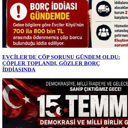
EVCİLER'DE ÇÖP SORUNU GÜNDEM OLDU:
ÇÖPLER TOPLANDI, GÖZLER BORÇ
İDDİASINDA