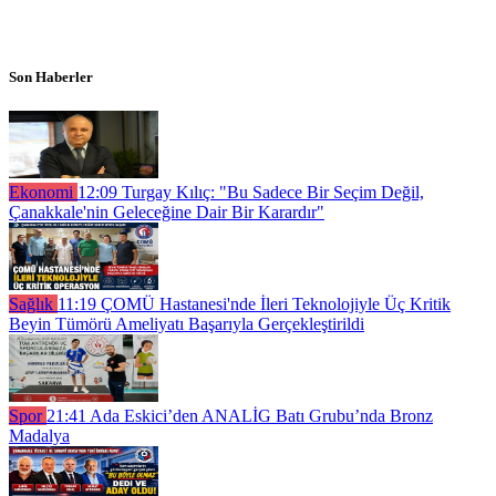
Son Haberler
Ekonomi
12:09
Turgay Kılıç: "Bu Sadece Bir Seçim Değil,
Çanakkale'nin Geleceğine Dair Bir Karardır"
Sağlık
11:19
ÇOMÜ Hastanesi'nde İleri Teknolojiyle Üç Kritik
Beyin Tümörü Ameliyatı Başarıyla Gerçekleştirildi
Spor
21:41
Ada Eskici’den ANALİG Batı Grubu’nda Bronz
Madalya