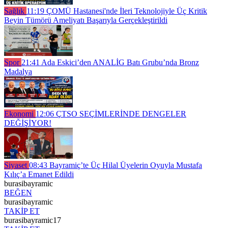
Sağlık
11:19
ÇOMÜ Hastanesi'nde İleri Teknolojiyle Üç Kritik
Beyin Tümörü Ameliyatı Başarıyla Gerçekleştirildi
Spor
21:41
Ada Eskici’den ANALİG Batı Grubu’nda Bronz
Madalya
Ekonomi
12:06
ÇTSO SEÇİMLERİNDE DENGELER
DEĞİŞİYOR!
Siyaset
08:43
Bayramiç’te Üç Hilal Üyelerin Oyuyla Mustafa
Kılıç’a Emanet Edildi
burasibayramic
BEĞEN
burasibayramic
TAKİP ET
burasibayramic17