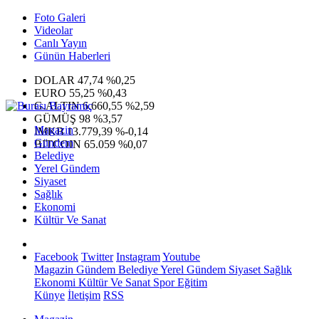
Foto Galeri
Videolar
Canlı Yayın
Günün Haberleri
DOLAR
47,74
%0,25
EURO
55,25
%0,43
G.ALTIN
6.660,55
%2,59
GÜMÜŞ
98
%3,57
Magazin
IMKB
13.779,39
%-0,14
Gündem
BITCOIN
65.059
%0,07
Belediye
Yerel Gündem
Siyaset
Sağlık
Ekonomi
Kültür Ve Sanat
Facebook
Twitter
Instagram
Youtube
Magazin
Gündem
Belediye
Yerel Gündem
Siyaset
Sağlık
Ekonomi
Kültür Ve Sanat
Spor
Eğitim
Künye
İletişim
RSS