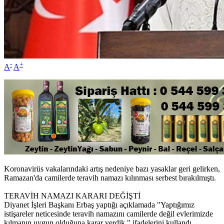
-
+
A
A
Koronavirüs vakalarındaki artış nedeniye bazı yasaklar geri gelirken,
Ramazan'da camilerde teravih namazı kılınması serbest bırakılmıştı.
TERAVİH NAMAZI KARARI DEĞİŞTİ
Diyanet İşleri Başkanı Erbaş yaptığı açıklamada "Yaptığımız
istişareler neticesinde teravih namazını camilerde değil evlerimizde
kılmanın uygun olduğuna karar verdik." ifadelerini kullandı.