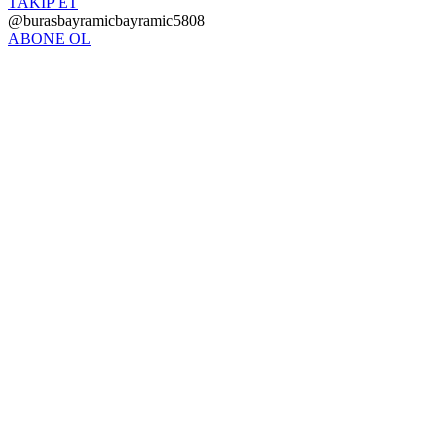
TAKİP ET
@burasbayramicbayramic5808
ABONE OL