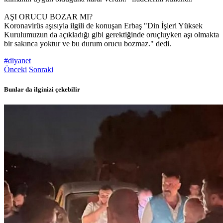
AŞI ORUCU BOZAR MI?
Koronavirüs aşısıyla ilgili de konuşan Erbaş "Din İşleri Yüksek
Kurulumuzun da açıkladığı gibi gerektiğinde oruçluyken aşı olmakta
bir sakınca yoktur ve bu durum orucu bozmaz." dedi.
#diyanet
Önceki
Sonraki
Bunlar da ilginizi çekebilir