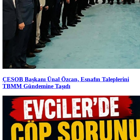
ÇESOB Başkanı Ünal Özcan, Esnafın Taleplerini
TBMM Gündemine Taşıdı