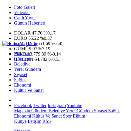
Foto Galeri
Videolar
Canlı Yayın
Günün Haberleri
DOLAR
47,70
%0,17
EURO
55,22
%0,37
G.ALTIN
6.651,69
%2,45
GÜMÜŞ
97
%3,19
Magazin
IMKB
13.779,39
%-0,14
Gündem
BITCOIN
64.782
%0,53
Belediye
Yerel Gündem
Siyaset
Sağlık
Ekonomi
Kültür Ve Sanat
Facebook
Twitter
Instagram
Youtube
Magazin
Gündem
Belediye
Yerel Gündem
Siyaset
Sağlık
Ekonomi
Kültür Ve Sanat
Spor
Eğitim
Künye
İletişim
RSS