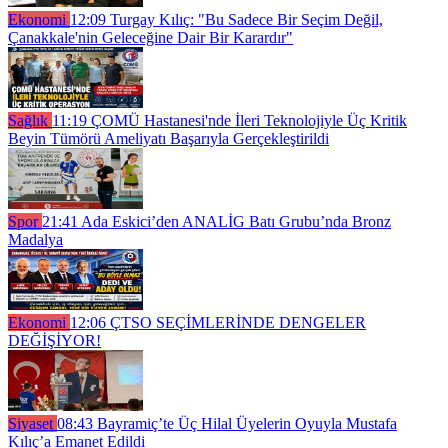
Ekonomi
12:09
Turgay Kılıç: "Bu Sadece Bir Seçim Değil,
Çanakkale'nin Geleceğine Dair Bir Karardır"
Sağlık
11:19
ÇOMÜ Hastanesi'nde İleri Teknolojiyle Üç Kritik
Beyin Tümörü Ameliyatı Başarıyla Gerçekleştirildi
Spor
21:41
Ada Eskici’den ANALİG Batı Grubu’nda Bronz
Madalya
Ekonomi
12:06
ÇTSO SEÇİMLERİNDE DENGELER
DEĞİŞİYOR!
Siyaset
08:43
Bayramiç’te Üç Hilal Üyelerin Oyuyla Mustafa
Kılıç’a Emanet Edildi