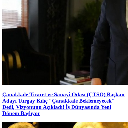
Çanakkale Ticaret ve Sanayi Odası (ÇTSO) Başkan
Adayı Turgay Kılıç "Çanakkale Beklemeyecek"
Dedi, Vizyonunu Açıkladı! İş Dünyasında Yeni
Dönem Başlıyor