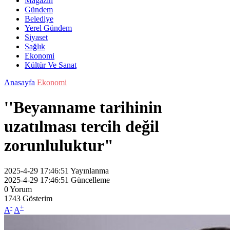
Magazin
Gündem
Belediye
Yerel Gündem
Siyaset
Sağlık
Ekonomi
Kültür Ve Sanat
Anasayfa
Ekonomi
''Beyanname tarihinin
uzatılması tercih değil
zorunluluktur"
2025-4-29 17:46:51
Yayınlanma
2025-4-29 17:46:51
Güncelleme
0
Yorum
1743
Gösterim
-
+
A
A