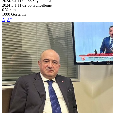
2024-3-1 11:02:55
Yayınlanma
2024-3-1 11:02:55
Güncelleme
0
Yorum
1000
Gösterim
-
+
A
A