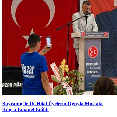
Bayramiç’te Üç Hilal Üyelerin Oyuyla Mustafa
Kılıç’a Emanet Edildi