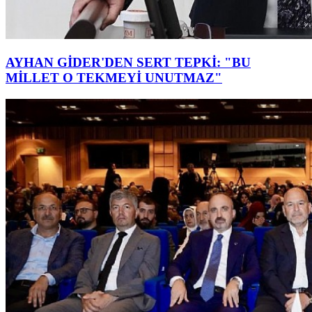
AYHAN GİDER'DEN SERT TEPKİ: "BU
MİLLET O TEKMEYİ UNUTMAZ"