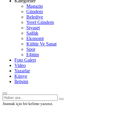
Kategoriler
Magazin
Gündem
Belediye
Yerel Gündem
Siyaset
Sağlık
Ekonomi
Kültür Ve Sanat
Spor
Eğitim
Foto Galeri
Video
Yazarlar
Künye
İletişim
Aramak için bir kelime yazınız.