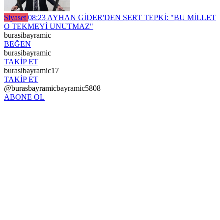
Siyaset
08:23
AYHAN GİDER'DEN SERT TEPKİ: "BU MİLLET
O TEKMEYİ UNUTMAZ"
burasibayramic
BEĞEN
burasibayramic
TAKİP ET
burasibayramic17
TAKİP ET
@burasbayramicbayramic5808
ABONE OL