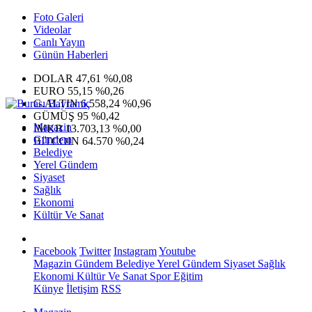
Foto Galeri
Videolar
Canlı Yayın
Günün Haberleri
DOLAR
47,61
%0,08
EURO
55,15
%0,26
G.ALTIN
6.558,24
%0,96
GÜMÜŞ
95
%0,42
Magazin
IMKB
13.703,13
%0,00
Gündem
BITCOIN
64.570
%0,24
Belediye
Yerel Gündem
Siyaset
Sağlık
Ekonomi
Kültür Ve Sanat
Facebook
Twitter
Instagram
Youtube
Magazin
Gündem
Belediye
Yerel Gündem
Siyaset
Sağlık
Ekonomi
Kültür Ve Sanat
Spor
Eğitim
Künye
İletişim
RSS