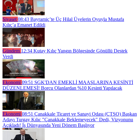
Siyaset
08:43
Bayramiç’te Üç Hilal Üyelerin Oyuyla Mustafa
Kılıç’a Emanet Edildi
Gündem
12:34
Kutay Kılıç Yangın Bölgesinde Gönüllü Destek
Verdi
Ekonomi
09:51
SGK'DAN EMEKLİ MAAŞLARINA KESİNTİ
DÜZENLEMESİ! Borcu Olanlardan %10 Kesinti Yapılacak
Ekonomi
08:51
Çanakkale Ticaret ve Sanayi Odası (ÇTSO) Başkan
Adayı Turgay Kılıç "Çanakkale Beklemeyecek" Dedi, Vizyonunu
Açıkladı! İş Dünyasında Yeni Dönem Başlıyor