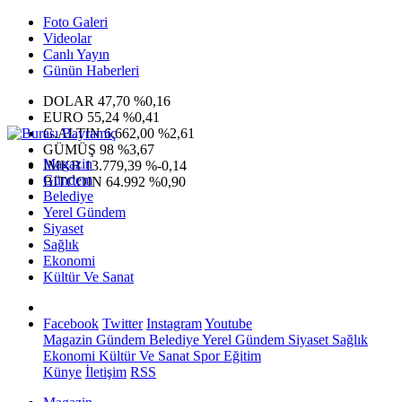
Foto Galeri
Videolar
Canlı Yayın
Günün Haberleri
DOLAR
47,70
%0,16
EURO
55,24
%0,41
G.ALTIN
6.662,00
%2,61
GÜMÜŞ
98
%3,67
Magazin
IMKB
13.779,39
%-0,14
Gündem
BITCOIN
64.992
%0,90
Belediye
Yerel Gündem
Siyaset
Sağlık
Ekonomi
Kültür Ve Sanat
Facebook
Twitter
Instagram
Youtube
Magazin
Gündem
Belediye
Yerel Gündem
Siyaset
Sağlık
Ekonomi
Kültür Ve Sanat
Spor
Eğitim
Künye
İletişim
RSS