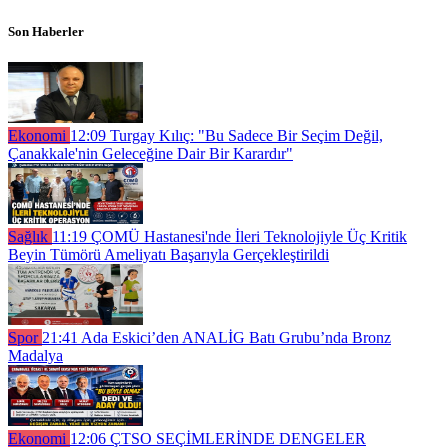
Son Haberler
Ekonomi
12:09
Turgay Kılıç: "Bu Sadece Bir Seçim Değil,
Çanakkale'nin Geleceğine Dair Bir Karardır"
Sağlık
11:19
ÇOMÜ Hastanesi'nde İleri Teknolojiyle Üç Kritik
Beyin Tümörü Ameliyatı Başarıyla Gerçekleştirildi
Spor
21:41
Ada Eskici’den ANALİG Batı Grubu’nda Bronz
Madalya
Ekonomi
12:06
ÇTSO SEÇİMLERİNDE DENGELER