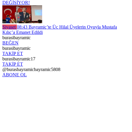
DEĞİŞİYOR!
Siyaset
08:43
Bayramiç’te Üç Hilal Üyelerin Oyuyla Mustafa
Kılıç’a Emanet Edildi
burasibayramic
BEĞEN
burasibayramic
TAKİP ET
burasibayramic17
TAKİP ET
@burasbayramicbayramic5808
ABONE OL