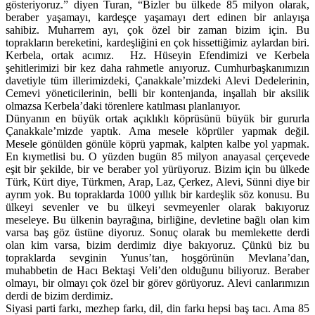
gösteriyoruz.” diyen Turan, “Bizler bu ülkede 85 milyon olarak,
beraber yaşamayı, kardeşçe yaşamayı dert edinen bir anlayışa
sahibiz. Muharrem ayı, çok özel bir zaman bizim için. Bu
toprakların bereketini, kardeşliğini en çok hissettiğimiz aylardan biri.
Kerbela, ortak acımız. Hz. Hüseyin Efendimizi ve Kerbela
şehitlerimizi bir kez daha rahmetle anıyoruz. Cumhurbaşkanımızın
davetiyle tüm illerimizdeki, Çanakkale’mizdeki Alevi Dedelerinin,
Cemevi yöneticilerinin, belli bir kontenjanda, inşallah bir aksilik
olmazsa Kerbela’daki törenlere katılması planlanıyor.
Dünyanın en büyük ortak açıklıklı köprüsünü büyük bir gururla
Çanakkale’mizde yaptık. Ama mesele köprüler yapmak değil.
Mesele gönülden gönüle köprü yapmak, kalpten kalbe yol yapmak.
En kıymetlisi bu. O yüzden bugün 85 milyon anayasal çerçevede
eşit bir şekilde, bir ve beraber yol yürüyoruz. Bizim için bu ülkede
Türk, Kürt diye, Türkmen, Arap, Laz, Çerkez, Alevi, Sünni diye bir
ayrım yok. Bu topraklarda 1000 yıllık bir kardeşlik söz konusu. Bu
ülkeyi sevenler ve bu ülkeyi sevmeyenler olarak bakıyoruz
meseleye. Bu ülkenin bayrağına, birliğine, devletine bağlı olan kim
varsa baş göz üstüne diyoruz. Sonuç olarak bu memlekette derdi
olan kim varsa, bizim derdimiz diye bakıyoruz. Çünkü biz bu
topraklarda sevginin Yunus’tan, hoşgörünün Mevlana’dan,
muhabbetin de Hacı Bektaşi Veli’den olduğunu biliyoruz. Beraber
olmayı, bir olmayı çok özel bir görev görüyoruz. Alevi canlarımızın
derdi de bizim derdimiz.
Siyasi parti farkı, mezhep farkı, dil, din farkı hepsi baş tacı. Ama 85