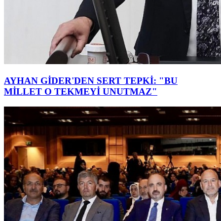
AYHAN GİDER'DEN SERT TEPKİ: "BU
MİLLET O TEKMEYİ UNUTMAZ"