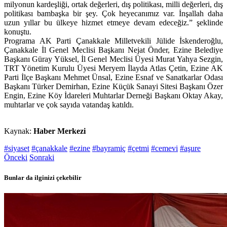
milyonun kardeşliği, ortak değerleri, dış politikası, milli değerleri, dış
politikası bambaşka bir şey. Çok heyecanımız var. İnşallah daha
uzun yıllar bu ülkeye hizmet etmeye devam edeceğiz.” şeklinde
konuştu.
Programa AK Parti Çanakkale Milletvekili Jülide İskenderoğlu,
Çanakkale İl Genel Meclisi Başkanı Nejat Önder, Ezine Belediye
Başkanı Güray Yüksel, İl Genel Meclisi Üyesi Murat Yahya Sezgin,
TRT Yönetim Kurulu Üyesi Meryem İlayda Atlas Çetin, Ezine AK
Parti İlçe Başkanı Mehmet Ünsal, Ezine Esnaf ve Sanatkarlar Odası
Başkanı Türker Demirhan, Ezine Küçük Sanayi Sitesi Başkanı Özer
Engin, Ezine Köy İdareleri Muhtarlar Derneği Başkanı Oktay Akay,
muhtarlar ve çok sayıda vatandaş katıldı.
Kaynak:
Haber Merkezi
#siyaset
#çanakkale
#ezine
#bayramiç
#çetmi
#cemevi
#aşure
Önceki
Sonraki
Bunlar da ilginizi çekebilir