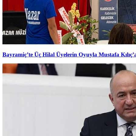
Bayramiç’te Üç Hilal Üyelerin Oyuyla Mustafa Kılıç’