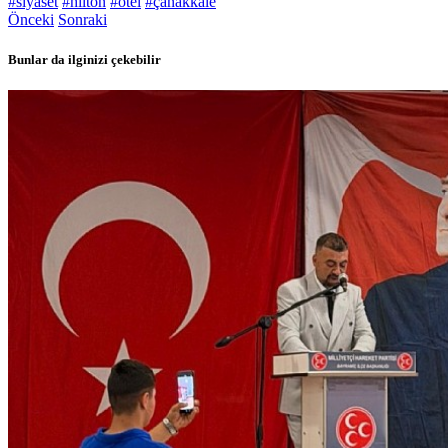
#siyaset
#hilton
#otel
#çanakkale
Önceki
Sonraki
Bunlar da ilginizi çekebilir