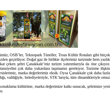
ümüz, OSB’ler, Teknopark Tüneller, Troas Kültür Rotaları gibi birçok
den geçiriliyor. Doğal gaz ile birlikte ilçelerimiz turizmde hem yazlık
kat çeken şehri Çanakkale’miz turizm yatırımlarıyla da öne çıkıyor.
otansiyelini çok daha yukarılara taşımamız gerekiyor. Turizme ilişkin
tesislerimiz, marka değerlerimiz eksik. Oysa Çanakkale çok daha fazla
ığı, valiliğiyle, belediyeleriyle, STK’larıyla, tüm dinamikleriyle omuz
, konaklama kültürüne, marka değerimize katkı sunacak, şehrimize yeni
tu.