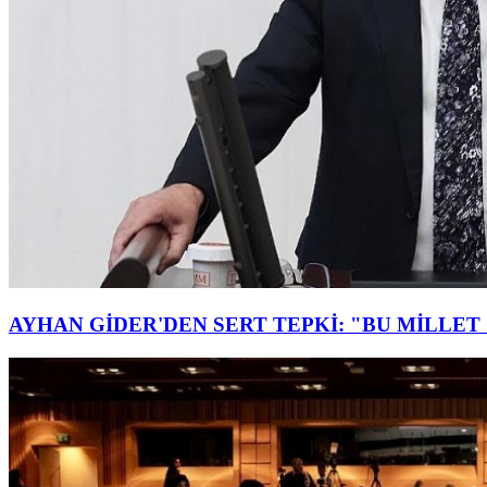
AYHAN GİDER'DEN SERT TEPKİ: "BU MİLLE