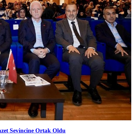
cazet Sevincine Ortak Oldu