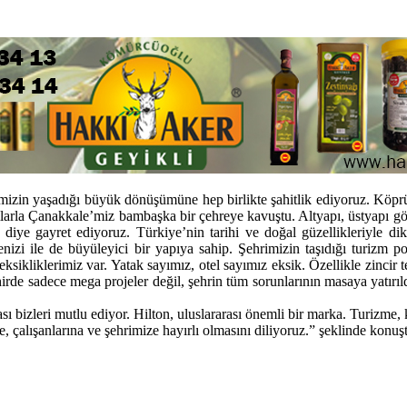
rimizin yaşadığı büyük dönüşümüne hep birlikte şahitlik ediyoruz. Köpr
mlarla Çanakkale’miz bambaşka bir çehreye kavuştu. Altyapı, üstyapı göz
diye gayret ediyoruz. Türkiye’nin tarihi ve doğal güzellikleriyle dik
nizi ile de büyüleyici bir yapıya sahip. Şehrimizin taşıdığı turizm p
sikliklerimiz var. Yatak sayımız, otel sayımız eksik. Özellikle zincir 
hirde sadece mega projeler değil, şehrin tüm sorunlarının masaya yatırıld
sı bizleri mutlu ediyor. Hilton, uluslararası önemli bir marka. Turizme
 çalışanlarına ve şehrimize hayırlı olmasını diliyoruz.” şeklinde konuş