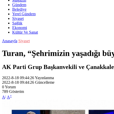
Magazin
Gündem
Belediye
Yerel Gündem
Siyaset
Sağlık
Ekonomi
Kültür Ve Sanat
Anasayfa
Siyaset
Turan, “Şehrimizin yaşadığı bü
AK Parti Grup Başkanvekili ve Çanakkale M
2022-8-18 09:44:26
Yayınlanma
2022-8-18 09:44:26
Güncelleme
0
Yorum
789
Gösterim
-
+
A
A