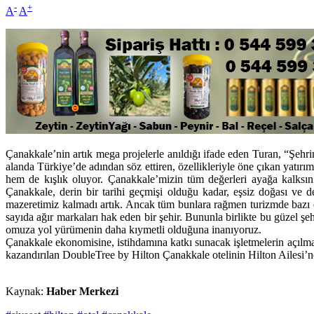
-
+
A
A
Çanakkale’nin artık mega projelerle anıldığı ifade eden Turan, “Şeh
alanda Türkiye’de adından söz ettiren, özellikleriyle öne çıkan yatırı
hem de kışlık oluyor. Çanakkale’mizin tüm değerleri ayağa kalksın 
Çanakkale, derin bir tarihi geçmişi olduğu kadar, eşsiz doğası ve de
mazeretimiz kalmadı artık. Ancak tüm bunlara rağmen turizmde bazı ek
sayıda ağır markaları hak eden bir şehir. Bununla birlikte bu güzel şe
omuza yol yürümenin daha kıymetli olduğuna inanıyoruz.
Çanakkale ekonomisine, istihdamına katkı sunacak işletmelerin açılma
kazandırılan DoubleTree by Hilton Çanakkale otelinin Hilton Ailesi’ne,
Kaynak:
Haber Merkezi