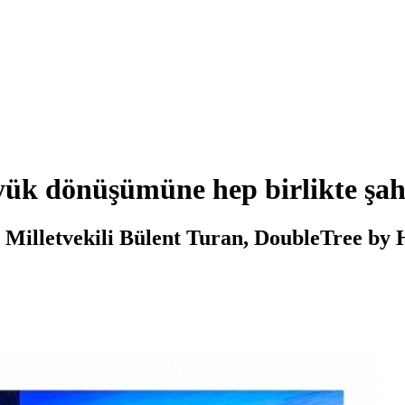
yük dönüşümüne hep birlikte şahi
illetvekili Bülent Turan, DoubleTree by Hil