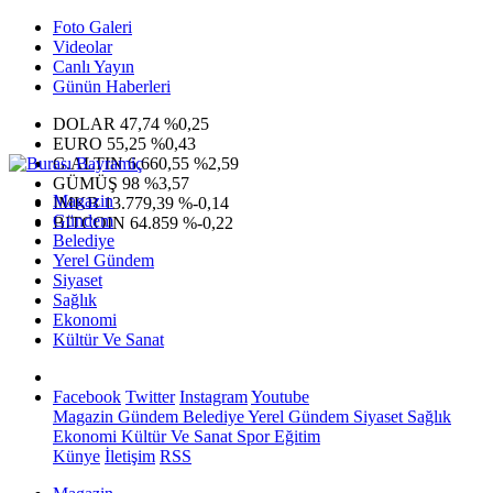
Foto Galeri
Videolar
Canlı Yayın
Günün Haberleri
DOLAR
47,74
%0,25
EURO
55,25
%0,43
G.ALTIN
6.660,55
%2,59
GÜMÜŞ
98
%3,57
Magazin
IMKB
13.779,39
%-0,14
Gündem
BITCOIN
64.859
%-0,22
Belediye
Yerel Gündem
Siyaset
Sağlık
Ekonomi
Kültür Ve Sanat
Facebook
Twitter
Instagram
Youtube
Magazin
Gündem
Belediye
Yerel Gündem
Siyaset
Sağlık
Ekonomi
Kültür Ve Sanat
Spor
Eğitim
Künye
İletişim
RSS