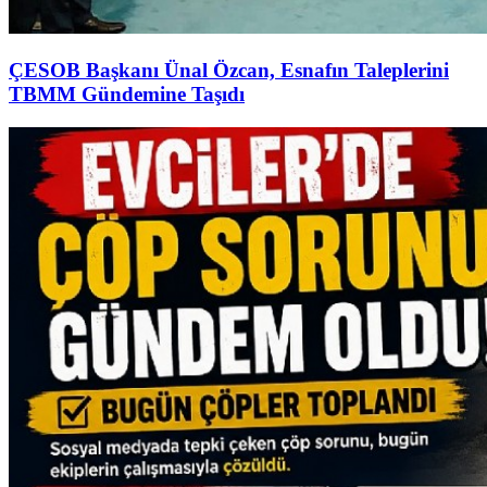
ÇESOB Başkanı Ünal Özcan, Esnafın Taleplerini
TBMM Gündemine Taşıdı