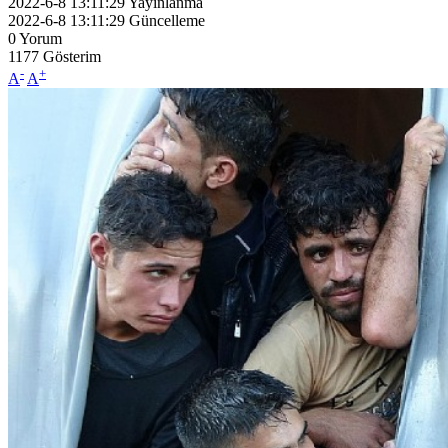
2022-6-8 13:11:29
Yayınlanma
2022-6-8 13:11:29
Güncelleme
0
Yorum
1177
Gösterim
-
+
A
A