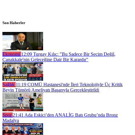
Son Haberler
Ekonomi
12:09
Turgay Kılıç: "Bu Sadece Bir Seçim Değil,
Çanakkale'nin Geleceğine Dair Bir Karardır"
Sağlık
11:19
ÇOMÜ Hastanesi'nde İleri Teknolojiyle Üç Kritik
Beyin Tümörü Ameliyatı Başarıyla Gerçekleştirildi
Spor
21:41
Ada Eskici’den ANALİG Batı Grubu’nda Bronz
Madalya