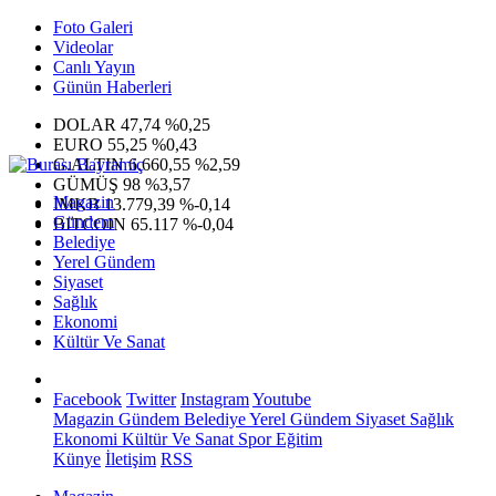
Foto Galeri
Videolar
Canlı Yayın
Günün Haberleri
DOLAR
47,74
%0,25
EURO
55,25
%0,43
G.ALTIN
6.660,55
%2,59
GÜMÜŞ
98
%3,57
Magazin
IMKB
13.779,39
%-0,14
Gündem
BITCOIN
65.117
%-0,04
Belediye
Yerel Gündem
Siyaset
Sağlık
Ekonomi
Kültür Ve Sanat
Facebook
Twitter
Instagram
Youtube
Magazin
Gündem
Belediye
Yerel Gündem
Siyaset
Sağlık
Ekonomi
Kültür Ve Sanat
Spor
Eğitim
Künye
İletişim
RSS