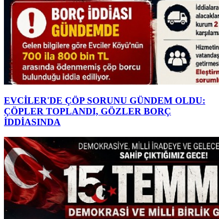
EVCİLER'DE ÇÖP SORUNU GÜNDEM OLDU:
ÇÖPLER TOPLANDI, GÖZLER BORÇ
İDDİASINDA