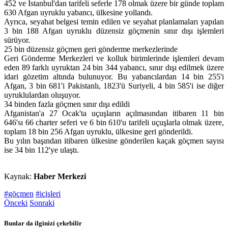
452 ve İstanbul'dan tarifeli seferle 178 olmak üzere bir günde toplam
630 Afgan uyruklu yabancı, ülkesine yollandı.
Ayrıca, seyahat belgesi temin edilen ve seyahat planlamaları yapılan
3 bin 188 Afgan uyruklu düzensiz göçmenin sınır dışı işlemleri
sürüyor.
25 bin düzensiz göçmen geri gönderme merkezlerinde
Geri Gönderme Merkezleri ve kolluk birimlerinde işlemleri devam
eden 89 farklı uyruktan 24 bin 344 yabancı, sınır dışı edilmek üzere
idari gözetim altında bulunuyor. Bu yabancılardan 14 bin 255'i
Afgan, 3 bin 681'i Pakistanlı, 1823'ü Suriyeli, 4 bin 585'i ise diğer
uyruklulardan oluşuyor.
34 binden fazla göçmen sınır dışı edildi
Afganistan'a 27 Ocak'ta uçuşların açılmasından itibaren 11 bin
646'sı 66 charter seferi ve 6 bin 610'u tarifeli uçuşlarla olmak üzere,
toplam 18 bin 256 Afgan uyruklu, ülkesine geri gönderildi.
Bu yılın başından itibaren ülkesine gönderilen kaçak göçmen sayısı
ise 34 bin 112'ye ulaştı.
Kaynak:
Haber Merkezi
#göçmen
#içişleri
Önceki
Sonraki
Bunlar da ilginizi çekebilir