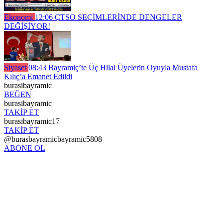
Ekonomi
12:06
ÇTSO SEÇİMLERİNDE DENGELER
DEĞİŞİYOR!
Siyaset
08:43
Bayramiç’te Üç Hilal Üyelerin Oyuyla Mustafa
Kılıç’a Emanet Edildi
burasibayramic
BEĞEN
burasibayramic
TAKİP ET
burasibayramic17
TAKİP ET
@burasbayramicbayramic5808
ABONE OL