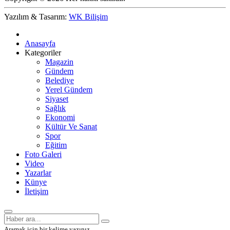
Yazılım & Tasarım:
WK Bilişim
Anasayfa
Kategoriler
Magazin
Gündem
Belediye
Yerel Gündem
Siyaset
Sağlık
Ekonomi
Kültür Ve Sanat
Spor
Eğitim
Foto Galeri
Video
Yazarlar
Künye
İletişim
Aramak için bir kelime yazınız.