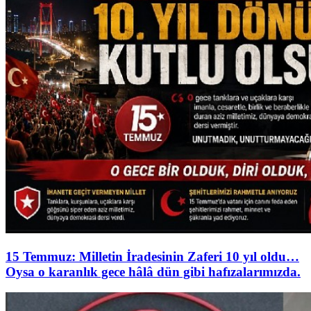
15 Temmuz: Milletin İradesinin Zaferi 10 yıl oldu…
Oysa o karanlık gece hâlâ dün gibi hafızalarımızda.