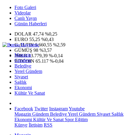
Foto Galeri
Videolar
Canlı Yayın
Günün Haberleri
DOLAR
47,74
%0,25
EURO
55,25
%0,43
G.ALTIN
6.660,55
%2,59
GÜMÜŞ
98
%3,57
Magazin
IMKB
13.779,39
%-0,14
Gündem
BITCOIN
65.117
%-0,04
Belediye
Yerel Gündem
Siyaset
Sağlık
Ekonomi
Kültür Ve Sanat
Facebook
Twitter
Instagram
Youtube
Magazin
Gündem
Belediye
Yerel Gündem
Siyaset
Sağlık
Ekonomi
Kültür Ve Sanat
Spor
Eğitim
Künye
İletişim
RSS