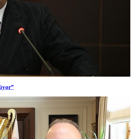
şüyor”