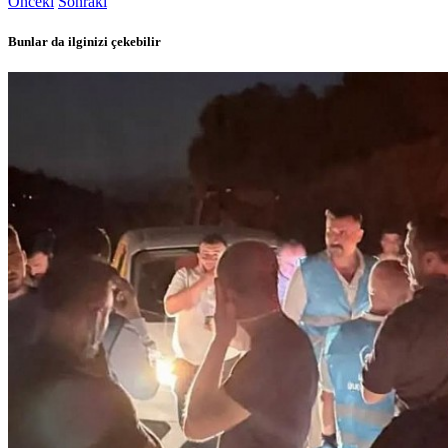
Önceki
Sonraki
Bunlar da ilginizi çekebilir