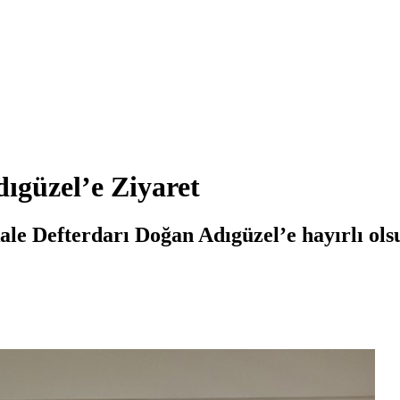
ıgüzel’e Ziyaret
le Defterdarı Doğan Adıgüzel’e hayırlı ols