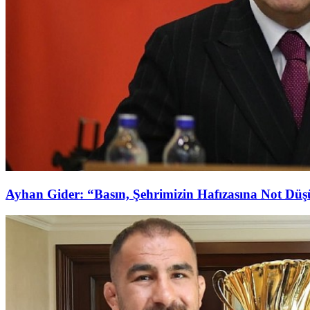
Ayhan Gider: “Basın, Şehrimizin Hafızasına Not Dü