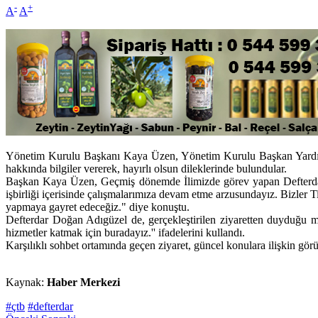
-
+
A
A
Yönetim Kurulu Başkanı Kaya Üzen, Yönetim Kurulu Başkan Yardımcı
hakkında bilgiler vererek, hayırlı olsun dileklerinde bulundular.
Başkan Kaya Üzen, Geçmiş dönemde İlimizde görev yapan Defterdarları
işbirliği içerisinde çalışmalarımıza devam etme arzusundayız. Bizler T
yapmaya gayret edeceğiz." diye konuştu.
Defterdar Doğan Adıgüzel de, gerçekleştirilen ziyaretten duyduğu memn
hizmetler katmak için buradayız.'' ifadelerini kullandı.
Karşılıklı sohbet ortamında geçen ziyaret, güncel konulara ilişkin görüş 
Kaynak:
Haber Merkezi
#çtb
#defterdar