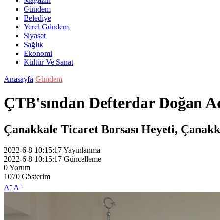
Magazin
Gündem
Belediye
Yerel Gündem
Siyaset
Sağlık
Ekonomi
Kültür Ve Sanat
Anasayfa
Gündem
ÇTB'sından Defterdar Doğan Ad
Çanakkale Ticaret Borsası Heyeti, Çanakka
2022-6-8 10:15:17
Yayınlanma
2022-6-8 10:15:17
Güncelleme
0
Yorum
1070
Gösterim
-
+
A
A