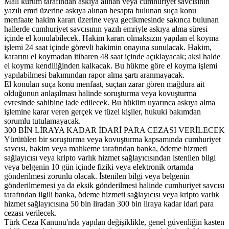
Mali kurum tarafından askıya alınan veya cumhuriyet savcısının
yazılı emri üzerine askıya alınan hesapta bulunan suça konu
menfaate hakim kararı üzerine veya gecikmesinde sakınca bulunan
hallerde cumhuriyet savcısının yazılı emriyle askıya alma süresi
içinde el konulabilecek. Hakim kararı olmaksızın yapılan el koyma
işlemi 24 saat içinde görevli hakimin onayına sunulacak. Hakim,
kararını el koymadan itibaren 48 saat içinde açıklayacak; aksi halde
el koyma kendiliğinden kalkacak. Bu hükme göre el koyma işlemi
yapılabilmesi bakımından rapor alma şartı aranmayacak.
El konulan suça konu menfaat, suçtan zarar gören mağdura ait
olduğunun anlaşılması halinde soruşturma veya kovuşturma
evresinde sahibine iade edilecek. Bu hüküm uyarınca askıya alma
işlemine karar veren gerçek ve tüzel kişiler, hukuki bakımdan
sorumlu tutulamayacak.
300 BİN LİRAYA KADAR İDARİ PARA CEZASI VERİLECEK
Yürütülen bir soruşturma veya kovuşturma kapsamında cumhuriyet
savcısı, hakim veya mahkeme tarafından banka, ödeme hizmeti
sağlayıcısı veya kripto varlık hizmet sağlayıcısından istenilen bilgi
veya belgenin 10 gün içinde fiziki veya elektronik ortamda
gönderilmesi zorunlu olacak. İstenilen bilgi veya belgenin
gönderilmemesi ya da eksik gönderilmesi halinde cumhuriyet savcısı
tarafından ilgili banka, ödeme hizmeti sağlayıcısı veya kripto varlık
hizmet sağlayıcısına 50 bin liradan 300 bin liraya kadar idari para
cezası verilecek.
Türk Ceza Kanunu'nda yapılan değişiklikle, genel güvenliğin kasten