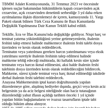
TBMM Adalet Komisyonunda, 31 Temmuz 2023 ve öncesinde
işlenen suçlar bakımından hükümlülerin kapalı cezaevinden açık
cezaevine, açık cezaevinden denetimli serbestliğe 3 yıl daha erken
ayrılmalarına ilişkin düzenlemeyi de içeren, kamuoyunda 11. Yargı
Paketi olarak bilinen Türk Ceza Kanunu ile Bazı Kanunlarda
Değişiklik Yapılmasına Dair Kanun Teklifi kabul edildi.
Teklifle, İcra ve İflas Kanunu'nda değişikliğe gidiliyor. Nispi harç ve
teminat yatırma yükümlülüğünü yerine getirmeyenlerin, ihalenin
feshini talep etmesi halinde mahkemece ihalenin feshi talebi dosya
üzerinden ve kesin olarak reddedilecek.
Teminatın veya yatırılması gereken harcın yatırılmaması veya eksik
yatırılması suretiyle ihalenin feshinin talep edilmesi halinde
mahkeme tebliğ edeceği muhtırada, iki haftalık kesin süre içinde
teminatın veya harcın ikmal edilmesini, aksi halde ihalenin feshi
talebinin dosya üzerinden kesin olarak reddedileceğini bildirecek.
Mahkeme, süresi içinde teminat veya harç ikmal edilmediği takdirde
derhal ihalenin feshi talebini reddedecek.
Anayasa Mahkemesinin iptal kararı doğrultusunda yapılan
düzenlemeye göre, alışılmış hediyeler dışında, geçici veya kesin aciz
belgesinin ya da aciz belgesi niteliğinde olan haciz tutanağının
düzenlendiği yahut iflasın açıldığı tarihten önceki 1 yıl içinde
yapılan bütün bağışlamaların ve ivazsız tasarrufların iptale tabi
olduğu hüküm altına alınıyor.