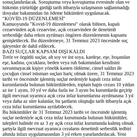
sonuçlandırılacak. Soruşturma veya kovuşturma evresinde olan ve
hükmün yürürlüğe girdiği tarih itibarıyla uzlaşmanın sağlanmadığı
dosyalar bakımından ön ödeme hükümleri uygulanacak.
"KOVİD-19 DÜZENLEMESİ"
Kamuoyunda "Kovid-19 düzenlemesi" olarak bilinen, kapalı
cezaevinden açık cezaevine, açık cezaevinden de denetimli
serbestliğe daha erken ayrılmayı öngören düzenlemenin kapsamı
genişletilecek. Bu düzenlemeye, 31 Temmuz 2023 öncesinde suç
işleyenler de dahil edilecek.
BAZI SUÇLAR KAPSAM DIŞI KALDI
Terör ve örgütlü suçlar, alt soy ve üst soya, kardeşe, eşe, boşanılan
eşe, kadına, çocuklara, beden veya ruh bakımından kendisini
savunmayacak kişiye yönelik kasten öldürme, cinsel saldırı ile
çocuğun cinsel istismarı suçları hariç olmak üzere, 31 Temmuz 2023
tarihi ve öncesinde işlenmiş suçlar nedeniyle kapalı ceza infaz
kurumlarında bulunan hükümlülerden, toplam hapis cezası 10 yıldan
az ise 1 ayını, 10 yıl ve daha fazla ise 3 ayını bu kurumlarda geçirip
ilgili mevzuat uyarınca açık ceza infaz kurumlarına ayrılmasına 3 yıl
veya daha az süre kalanlar, bu şartların oluştuğu tarih itibarıyla açık
ceza infaz kurumlarına ayrılabilecek.
Bu hükümlüler ile 31 Temmuz 2023 tarihi ve öncesinde işlenmiş
suçlar nedeniyle açık ceza infaz kurumunda bulunan hükümlüler,
talepleri halinde en az 3 ay açık ceza infaz kurumunda kalmış olmak
şartıyla ilgili mevzuat uyarınca cezaların denetimli serbestlik tedbiri
altında infazı uygulamasından 3 yıl erken yararlandırılacak. Yeni