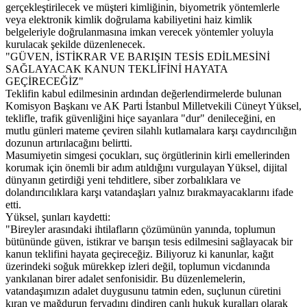
gerçekleştirilecek ve müşteri kimliğinin, biyometrik yöntemlerle
veya elektronik kimlik doğrulama kabiliyetini haiz kimlik
belgeleriyle doğrulanmasına imkan verecek yöntemler yoluyla
kurulacak şekilde düzenlenecek.
"GÜVEN, İSTİKRAR VE BARIŞIN TESİS EDİLMESİNİ
SAĞLAYACAK KANUN TEKLİFİNİ HAYATA
GEÇİRECEĞİZ"
Teklifin kabul edilmesinin ardından değerlendirmelerde bulunan
Komisyon Başkanı ve AK Parti İstanbul Milletvekili Cüneyt Yüksel,
teklifle, trafik güvenliğini hiçe sayanlara "dur" denileceğini, en
mutlu günleri mateme çeviren silahlı kutlamalara karşı caydırıcılığın
dozunun artırılacağını belirtti.
Masumiyetin simgesi çocukları, suç örgütlerinin kirli emellerinden
korumak için önemli bir adım atıldığını vurgulayan Yüksel, dijital
dünyanın getirdiği yeni tehditlere, siber zorbalıklara ve
dolandırıcılıklara karşı vatandaşları yalnız bırakmayacaklarını ifade
etti.
Yüksel, şunları kaydetti:
"Bireyler arasındaki ihtilafların çözümünün yanında, toplumun
bütününde güven, istikrar ve barışın tesis edilmesini sağlayacak bir
kanun teklifini hayata geçireceğiz. Biliyoruz ki kanunlar, kağıt
üzerindeki soğuk mürekkep izleri değil, toplumun vicdanında
yankılanan birer adalet senfonisidir. Bu düzenlemelerin,
vatandaşımızın adalet duygusunu tatmin eden, suçlunun cüretini
kıran ve mağdurun feryadını dindiren canlı hukuk kuralları olarak