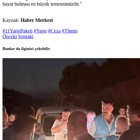
hayat bulması en büyük temennimizdir."
Kaynak:
Haber Merkezi
#11YargıPaketi
#Yargı
#Ceza
#Tbmm
Önceki
Sonraki
Bunlar da ilginizi çekebilir