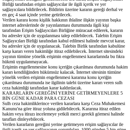
Birliği tarafından erişim sağlayıcılar ile ilgili içerik ve yer
sağlayıcılara bildirilecek. Bildirim üzerine kararın gereği derhal ve
en geç 4 saat içinde yerine getirilecek.
Verilen karara konu kişilik hakkının ihlaline ilişkin yayının başka
internet adreslerinde de yayınlanması durumunda ilgili kişi
tarafından Erişim Sağlayıcıları Birliğine müracaat edilerek, kararın
bu adresler için de uygulanması talep edilebilecek. Talebin Erişim
Sağlayıcıları Birliği tarafından kabul edilmesi halinde mevcut karar,
bu adresler için de uygulanacak. Talebin Birlik tarafından kabulüne
karşı kararı veren hakimliğe itiraz edilebilecek. İnternet sitesindeki
yayının tümüne yönelik erişimin engellenmesi kararlarında bu fıkra
hükmü uygulanmayacak.
Erişimin engellenmesine konu içeriğin çıkarılması durumunda hakim
kararı kendiliğinden hükümsüz kalacak. İnternet sitesinin tümüne
yönelik verilen erişimin engellenmesi kararına konu içeriğin
çıkarılması durumunda ise ilgilinin talebi üzerine kararı veren sulh
ceza hakimliği tarafından karar kaldırılacak.
KARARLARIN GEREĞİNİ YERİNE GETİRMEYENLERE 5
BİN GÜNE KADAR PARA CEZASI
Sulh ceza hakimliklerince verilen kararlara karşı Ceza Muhakemesi
Kanunu'na göre itiraz yoluna gidilebilecek. Kararına itiraz edilen
hakim veya itirazı incelemeye yetkili merci gerekli görmesi halinde
tarafları dinleyebilecek.
Verilen kararların gereğini yerine getirmeyen erişim sağlayıcılar ile
ilgili içerik ve yer sağlayıcının sorumluları, 1000 günden 5 bin güne