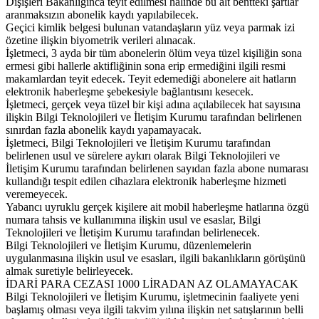
Dışişleri Bakanlığınca teyit edilmesi halinde bu alt bentteki şartlar
aranmaksızın abonelik kaydı yapılabilecek.
Geçici kimlik belgesi bulunan vatandaşların yüz veya parmak izi
özetine ilişkin biyometrik verileri alınacak.
İşletmeci, 3 ayda bir tüm abonelerin ölüm veya tüzel kişiliğin sona
ermesi gibi hallerle aktifliğinin sona erip ermediğini ilgili resmi
makamlardan teyit edecek. Teyit edemediği abonelere ait hatların
elektronik haberleşme şebekesiyle bağlantısını kesecek.
İşletmeci, gerçek veya tüzel bir kişi adına açılabilecek hat sayısına
ilişkin Bilgi Teknolojileri ve İletişim Kurumu tarafından belirlenen
sınırdan fazla abonelik kaydı yapamayacak.
İşletmeci, Bilgi Teknolojileri ve İletişim Kurumu tarafından
belirlenen usul ve sürelere aykırı olarak Bilgi Teknolojileri ve
İletişim Kurumu tarafından belirlenen sayıdan fazla abone numarası
kullandığı tespit edilen cihazlara elektronik haberleşme hizmeti
veremeyecek.
Yabancı uyruklu gerçek kişilere ait mobil haberleşme hatlarına özgü
numara tahsis ve kullanımına ilişkin usul ve esaslar, Bilgi
Teknolojileri ve İletişim Kurumu tarafından belirlenecek.
Bilgi Teknolojileri ve İletişim Kurumu, düzenlemelerin
uygulanmasına ilişkin usul ve esasları, ilgili bakanlıkların görüşünü
almak suretiyle belirleyecek.
İDARİ PARA CEZASI 1000 LİRADAN AZ OLAMAYACAK
Bilgi Teknolojileri ve İletişim Kurumu, işletmecinin faaliyete yeni
başlamış olması veya ilgili takvim yılına ilişkin net satışlarının belli