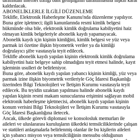
tarafından internet trafiği bant genişliğinin daraltılmasına ilişkin karar
kaldırılacak.
ABONELİKLERLE İLGİLİ DÜZENLEME
Teklifle, Elektronik Haberleşme Kanunu'nda düzenleme yapılıyor.
Buna göre işletmeci; ilgili kanunlarında resmi kimlik belgesi
hükmünde olsa bile, elektronik kimlik doğrulama kabiliyetini haiz
olmayan kimlik belgeleriyle abonelik kaydı yapamayacak.
Abonelik kaydı için kişinin kimliğini, kimlik belgesi ve yüz veya
parmak izi özetine ilişkin biyometrik veriler ya da kimliği
doğrulayıcı şifre vasıtasıyla teyit edilecek.
Teklifle abonelik kaydı yapılan kişinin elektronik kimlik doğrulama
kabiliyetini haiz belgeye sahip olmadığını teyit etmesi halinde, kayıt
işleminin usulleri de belirleniyor.
Buna göre, abonelik kaydı yapılan yabancı kişinin kimliği, yüz veya
parmak izine ilişkin biyometrik verileriyle Göç İdaresi Başkanlığı
üzerinden Bilgi Teknolojileri ve İletişim Kurumu vasıtasıyla teyit
edilecek. Bu teyidin uzaktan yapılması halinde abonelik kaydı
yapılan kişinin resmi makam sunucularına erişimini sağlayan mobil
elektronik haberleşme işletmecisi, abonelik kaydı yapılan kişinin
konum verisini Bilgi Teknolojileri ve İletişim Kurumu vasıtasıyla
Göç İdaresi Başkanlığına iletecek.
Ancak, ülkede görevli diplomasi ve konsolosluk memurları ile
aileleri ve uluslararası kuruluşların ülkedeki temsilciliklerinde çalışan
ve statüleri anlaşmalarla belirlenmiş olanlar ile bu kişilerin aileleri
için yabancı misyon veya temsilciliğinin mensubu olduğunun