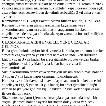
çocuğun cinsel istismarı suçları hariç olmak üzere 31 Temmuz 2023
ve öncesinde işlenen suçlardan hükümlüler, kapalı cezaevinden açık
cezaevine, açık cezaevinden denetimli serbestliğe 3 yıl daha erken
ayrılacak.
Kamuoyunda "11. Yargı Paketi" olarak bilinen teklifle, Türk Ceza
Kanunu'nda yer alan ulaşım araçlarının kaçırılması veya
alıkonulmasının yanı sıra artık ulaşım araçlarının hareketinin
engellenmesi de cezaya tabi olacak. Aynı zamanda bu suçlara ilişkin
cezalar da arttırılacak.
ULAŞIM ARAÇLARINI ENGELLEYENE CEZALAR
GELİYOR
Buna göre, hukuka aykırı bir davranışla kara ulaşım aracının hareket
etmesini engelleyen veya bu aracı hareket halinde iken durduran
kişi, 1 yıldan 3 yıla kadar, bu aracı gitmekte olduğu yerden başka
yere götüren kişi, 2 yıldan 5 yıla kadar hapis cezası ile
cezalandırılacak.
Suçun konusunun deniz veya demiryolu ulaşım aracı olması halinde
3 yıldan 7 yıla kadar hapis cezasına hükmolunacak.
Hukuka aykırı bir davranışla hava ulaşım aracının hareket etmesini
engelleyen kişi, 5 yıldan 10 yıla kadar, bu aracı gitmekte olduğu
yerden başka yere götüren kişi, 7 yıldan 12 yıla kadar hapis cezası
ile cezalandırılacak.
Söz konusu suçların işlenmesi amacıyla veya sırasında başka bir
suçun işlenmesi halinde ayrıca bu suçtan dolayı ceza verilecek.