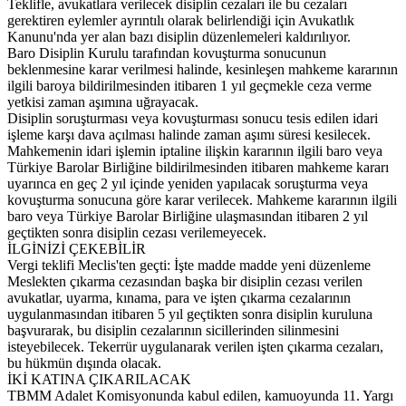
Teklifle, avukatlara verilecek disiplin cezaları ile bu cezaları
gerektiren eylemler ayrıntılı olarak belirlendiği için Avukatlık
Kanunu'nda yer alan bazı disiplin düzenlemeleri kaldırılıyor.
Baro Disiplin Kurulu tarafından kovuşturma sonucunun
beklenmesine karar verilmesi halinde, kesinleşen mahkeme kararının
ilgili baroya bildirilmesinden itibaren 1 yıl geçmekle ceza verme
yetkisi zaman aşımına uğrayacak.
Disiplin soruşturması veya kovuşturması sonucu tesis edilen idari
işleme karşı dava açılması halinde zaman aşımı süresi kesilecek.
Mahkemenin idari işlemin iptaline ilişkin kararının ilgili baro veya
Türkiye Barolar Birliğine bildirilmesinden itibaren mahkeme kararı
uyarınca en geç 2 yıl içinde yeniden yapılacak soruşturma veya
kovuşturma sonucuna göre karar verilecek. Mahkeme kararının ilgili
baro veya Türkiye Barolar Birliğine ulaşmasından itibaren 2 yıl
geçtikten sonra disiplin cezası verilemeyecek.
İLGİNİZİ ÇEKEBİLİR
Vergi teklifi Meclis'ten geçti: İşte madde madde yeni düzenleme
Meslekten çıkarma cezasından başka bir disiplin cezası verilen
avukatlar, uyarma, kınama, para ve işten çıkarma cezalarının
uygulanmasından itibaren 5 yıl geçtikten sonra disiplin kuruluna
başvurarak, bu disiplin cezalarının sicillerinden silinmesini
isteyebilecek. Tekerrür uygulanarak verilen işten çıkarma cezaları,
bu hükmün dışında olacak.
İKİ KATINA ÇIKARILACAK
TBMM Adalet Komisyonunda kabul edilen, kamuoyunda 11. Yargı