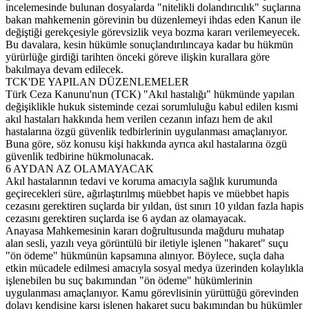
incelemesinde bulunan dosyalarda "nitelikli dolandırıcılık" suçlarına
bakan mahkemenin görevinin bu düzenlemeyi ihdas eden Kanun ile
değiştiği gerekçesiyle görevsizlik veya bozma kararı verilemeyecek.
Bu davalara, kesin hükümle sonuçlandırılıncaya kadar bu hükmün
yürürlüğe girdiği tarihten önceki göreve ilişkin kurallara göre
bakılmaya devam edilecek.
TCK'DE YAPILAN DÜZENLEMELER
Türk Ceza Kanunu'nun (TCK) "Akıl hastalığı" hükmünde yapılan
değişiklikle hukuk sisteminde cezai sorumluluğu kabul edilen kısmi
akıl hastaları hakkında hem verilen cezanın infazı hem de akıl
hastalarına özgü güvenlik tedbirlerinin uygulanması amaçlanıyor.
Buna göre, söz konusu kişi hakkında ayrıca akıl hastalarına özgü
güvenlik tedbirine hükmolunacak.
6 AYDAN AZ OLAMAYACAK
Akıl hastalarının tedavi ve koruma amacıyla sağlık kurumunda
geçirecekleri süre, ağırlaştırılmış müebbet hapis ve müebbet hapis
cezasını gerektiren suçlarda bir yıldan, üst sınırı 10 yıldan fazla hapis
cezasını gerektiren suçlarda ise 6 aydan az olamayacak.
Anayasa Mahkemesinin kararı doğrultusunda mağduru muhatap
alan sesli, yazılı veya görüntülü bir iletiyle işlenen "hakaret" suçu
"ön ödeme" hükmünün kapsamına alınıyor. Böylece, suçla daha
etkin mücadele edilmesi amacıyla sosyal medya üzerinden kolaylıkla
işlenebilen bu suç bakımından "ön ödeme" hükümlerinin
uygulanması amaçlanıyor. Kamu görevlisinin yürüttüğü görevinden
dolayı kendisine karşı işlenen hakaret suçu bakımından bu hükümler