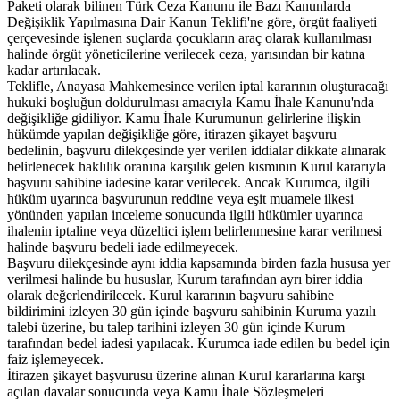
Paketi olarak bilinen Türk Ceza Kanunu ile Bazı Kanunlarda
Değişiklik Yapılmasına Dair Kanun Teklifi'ne göre, örgüt faaliyeti
çerçevesinde işlenen suçlarda çocukların araç olarak kullanılması
halinde örgüt yöneticilerine verilecek ceza, yarısından bir katına
kadar artırılacak.
Teklifle, Anayasa Mahkemesince verilen iptal kararının oluşturacağı
hukuki boşluğun doldurulması amacıyla Kamu İhale Kanunu'nda
değişikliğe gidiliyor. Kamu İhale Kurumunun gelirlerine ilişkin
hükümde yapılan değişikliğe göre, itirazen şikayet başvuru
bedelinin, başvuru dilekçesinde yer verilen iddialar dikkate alınarak
belirlenecek haklılık oranına karşılık gelen kısmının Kurul kararıyla
başvuru sahibine iadesine karar verilecek. Ancak Kurumca, ilgili
hüküm uyarınca başvurunun reddine veya eşit muamele ilkesi
yönünden yapılan inceleme sonucunda ilgili hükümler uyarınca
ihalenin iptaline veya düzeltici işlem belirlenmesine karar verilmesi
halinde başvuru bedeli iade edilmeyecek.
Başvuru dilekçesinde aynı iddia kapsamında birden fazla hususa yer
verilmesi halinde bu hususlar, Kurum tarafından ayrı birer iddia
olarak değerlendirilecek. Kurul kararının başvuru sahibine
bildirimini izleyen 30 gün içinde başvuru sahibinin Kuruma yazılı
talebi üzerine, bu talep tarihini izleyen 30 gün içinde Kurum
tarafından bedel iadesi yapılacak. Kurumca iade edilen bu bedel için
faiz işlemeyecek.
İtirazen şikayet başvurusu üzerine alınan Kurul kararlarına karşı
açılan davalar sonucunda veya Kamu İhale Sözleşmeleri