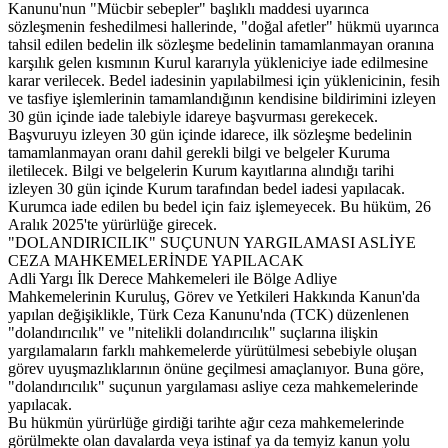
Kanunu'nun "Mücbir sebepler" başlıklı maddesi uyarınca
sözleşmenin feshedilmesi hallerinde, "doğal afetler" hükmü uyarınca
tahsil edilen bedelin ilk sözleşme bedelinin tamamlanmayan oranına
karşılık gelen kısmının Kurul kararıyla yükleniciye iade edilmesine
karar verilecek. Bedel iadesinin yapılabilmesi için yüklenicinin, fesih
ve tasfiye işlemlerinin tamamlandığının kendisine bildirimini izleyen
30 gün içinde iade talebiyle idareye başvurması gerekecek.
Başvuruyu izleyen 30 gün içinde idarece, ilk sözleşme bedelinin
tamamlanmayan oranı dahil gerekli bilgi ve belgeler Kuruma
iletilecek. Bilgi ve belgelerin Kurum kayıtlarına alındığı tarihi
izleyen 30 gün içinde Kurum tarafından bedel iadesi yapılacak.
Kurumca iade edilen bu bedel için faiz işlemeyecek. Bu hüküm, 26
Aralık 2025'te yürürlüğe girecek.
"DOLANDIRICILIK" SUÇUNUN YARGILAMASI ASLİYE
CEZA MAHKEMELERİNDE YAPILACAK
Adli Yargı İlk Derece Mahkemeleri ile Bölge Adliye
Mahkemelerinin Kuruluş, Görev ve Yetkileri Hakkında Kanun'da
yapılan değişiklikle, Türk Ceza Kanunu'nda (TCK) düzenlenen
"dolandırıcılık" ve "nitelikli dolandırıcılık" suçlarına ilişkin
yargılamaların farklı mahkemelerde yürütülmesi sebebiyle oluşan
görev uyuşmazlıklarının önüne geçilmesi amaçlanıyor. Buna göre,
"dolandırıcılık" suçunun yargılaması asliye ceza mahkemelerinde
yapılacak.
Bu hükmün yürürlüğe girdiği tarihte ağır ceza mahkemelerinde
görülmekte olan davalarda veya istinaf ya da temyiz kanun yolu