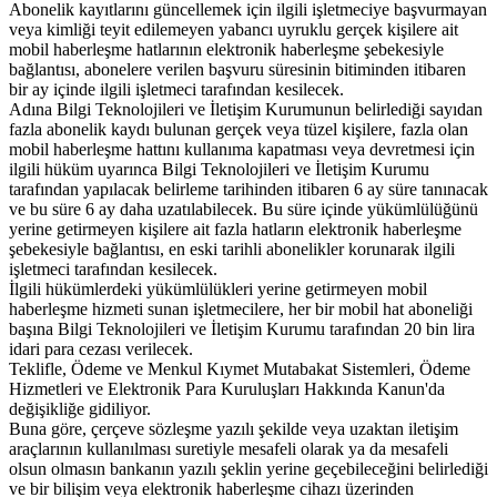
Abonelik kayıtlarını güncellemek için ilgili işletmeciye başvurmayan
veya kimliği teyit edilemeyen yabancı uyruklu gerçek kişilere ait
mobil haberleşme hatlarının elektronik haberleşme şebekesiyle
bağlantısı, abonelere verilen başvuru süresinin bitiminden itibaren
bir ay içinde ilgili işletmeci tarafından kesilecek.
Adına Bilgi Teknolojileri ve İletişim Kurumunun belirlediği sayıdan
fazla abonelik kaydı bulunan gerçek veya tüzel kişilere, fazla olan
mobil haberleşme hattını kullanıma kapatması veya devretmesi için
ilgili hüküm uyarınca Bilgi Teknolojileri ve İletişim Kurumu
tarafından yapılacak belirleme tarihinden itibaren 6 ay süre tanınacak
ve bu süre 6 ay daha uzatılabilecek. Bu süre içinde yükümlülüğünü
yerine getirmeyen kişilere ait fazla hatların elektronik haberleşme
şebekesiyle bağlantısı, en eski tarihli abonelikler korunarak ilgili
işletmeci tarafından kesilecek.
İlgili hükümlerdeki yükümlülükleri yerine getirmeyen mobil
haberleşme hizmeti sunan işletmecilere, her bir mobil hat aboneliği
başına Bilgi Teknolojileri ve İletişim Kurumu tarafından 20 bin lira
idari para cezası verilecek.
Teklifle, Ödeme ve Menkul Kıymet Mutabakat Sistemleri, Ödeme
Hizmetleri ve Elektronik Para Kuruluşları Hakkında Kanun'da
değişikliğe gidiliyor.
Buna göre, çerçeve sözleşme yazılı şekilde veya uzaktan iletişim
araçlarının kullanılması suretiyle mesafeli olarak ya da mesafeli
olsun olmasın bankanın yazılı şeklin yerine geçebileceğini belirlediği
ve bir bilişim veya elektronik haberleşme cihazı üzerinden