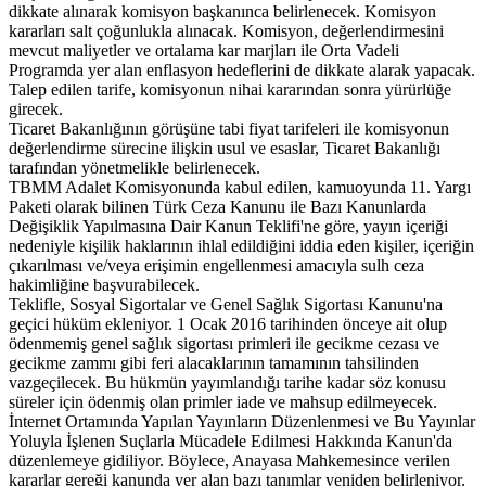
dikkate alınarak komisyon başkanınca belirlenecek. Komisyon
kararları salt çoğunlukla alınacak. Komisyon, değerlendirmesini
mevcut maliyetler ve ortalama kar marjları ile Orta Vadeli
Programda yer alan enflasyon hedeflerini de dikkate alarak yapacak.
Talep edilen tarife, komisyonun nihai kararından sonra yürürlüğe
girecek.
Ticaret Bakanlığının görüşüne tabi fiyat tarifeleri ile komisyonun
değerlendirme sürecine ilişkin usul ve esaslar, Ticaret Bakanlığı
tarafından yönetmelikle belirlenecek.
TBMM Adalet Komisyonunda kabul edilen, kamuoyunda 11. Yargı
Paketi olarak bilinen Türk Ceza Kanunu ile Bazı Kanunlarda
Değişiklik Yapılmasına Dair Kanun Teklifi'ne göre, yayın içeriği
nedeniyle kişilik haklarının ihlal edildiğini iddia eden kişiler, içeriğin
çıkarılması ve/veya erişimin engellenmesi amacıyla sulh ceza
hakimliğine başvurabilecek.
Teklifle, Sosyal Sigortalar ve Genel Sağlık Sigortası Kanunu'na
geçici hüküm ekleniyor. 1 Ocak 2016 tarihinden önceye ait olup
ödenmemiş genel sağlık sigortası primleri ile gecikme cezası ve
gecikme zammı gibi feri alacaklarının tamamının tahsilinden
vazgeçilecek. Bu hükmün yayımlandığı tarihe kadar söz konusu
süreler için ödenmiş olan primler iade ve mahsup edilmeyecek.
İnternet Ortamında Yapılan Yayınların Düzenlenmesi ve Bu Yayınlar
Yoluyla İşlenen Suçlarla Mücadele Edilmesi Hakkında Kanun'da
düzenlemeye gidiliyor. Böylece, Anayasa Mahkemesince verilen
kararlar gereği kanunda yer alan bazı tanımlar yeniden belirleniyor.