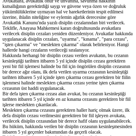
Avukatlara, avukatlık onur ve ünvanına, savunma hakkının
kutsallığının gerektirdiği saygı ve güvene veya özen ve doğruluk
yükümlülüklerine uymayan hal ve hareketlerinin tespit edilmesi
üzerine, ihlalin niteliğine ve eylemin ağırlık derecesine göre
Avukatlık Kanunu'nda yazılı disiplin cezalarından biri verilecek.
Teklifle, Anayasa Mahkemesi kararı doğrultusunda avukatlara
verilecek disiplin cezaları yeniden düzenleniyor. Avukatlar hakkında
uygulanacak disiplin cezaları, "uyarma", "kınama", "para cezası",
"işten çıkarma" ve "meslekten çıkarma" olarak belirleniyor. Hangi
hallerde hangi cezaların verileceği sıralanıyor.
Hakkında herhangi bir disiplin cezası verilen avukatın, bu cezanın
kesinleştiği tarihten itibaren 5 yıl içinde disiplin cezası gerektiren
yeni bir fiil işlemesi halinde bu fiil için öngörülen disiplin cezasının
bir derece ağır olanı, ilk defa verilen uyarma cezasının kesinleştiği
tarihten itibaren 5 yıl içinde işten çıkarma cezası gerektiren bir fiilin
işlenmesi halinde meslekten çıkarma cezası yerine işten çıkarma
cezasının üst haddi uygulanacak.
Bir defa işten çıkarma cezası alan avukat, bu cezanın kesinleştiği
tarihten itibaren 5 yıl içinde en az kınama cezasını gerektiren bir fiil
işlerse meslekten çıkarılacak.
Meslekten çıkarma cezasını gerektiren haller hariç olmak üzere, ilk
defa disiplin cezası verilmesini gerektiren bir fiil işleyen avukata,
verilecek disiplin cezasından bir derece hafif olanı uygulanabilecek.
Bu hüküm, hakkında verilen bir disiplin cezasının kesinleşmesinden
itibaren 5 yıl geçenler bakımından da geçerli olacak.