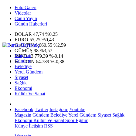
Foto Galeri
Videolar
Canlı Yayın
Günün Haberleri
DOLAR
47,74
%0,25
EURO
55,25
%0,43
G.ALTIN
6.660,55
%2,59
GÜMÜŞ
98
%3,57
Magazin
IMKB
13.779,39
%-0,14
Gündem
BITCOIN
64.789
%-0,38
Belediye
Yerel Gündem
Siyaset
Sağlık
Ekonomi
Kültür Ve Sanat
Facebook
Twitter
Instagram
Youtube
Magazin
Gündem
Belediye
Yerel Gündem
Siyaset
Sağlık
Ekonomi
Kültür Ve Sanat
Spor
Eğitim
Künye
İletişim
RSS