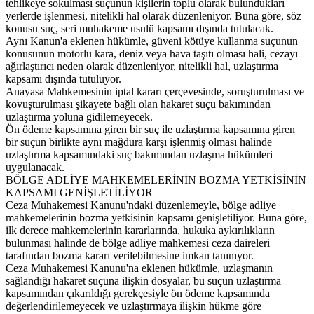
tehlikeye sokulması suçunun kişilerin toplu olarak bulundukları
yerlerde işlenmesi, nitelikli hal olarak düzenleniyor. Buna göre, söz
konusu suç, seri muhakeme usulü kapsamı dışında tutulacak.
Aynı Kanun'a eklenen hükümle, güveni kötüye kullanma suçunun
konusunun motorlu kara, deniz veya hava taşıtı olması hali, cezayı
ağırlaştırıcı neden olarak düzenleniyor, nitelikli hal, uzlaştırma
kapsamı dışında tutuluyor.
Anayasa Mahkemesinin iptal kararı çerçevesinde, soruşturulması ve
kovuşturulması şikayete bağlı olan hakaret suçu bakımından
uzlaştırma yoluna gidilemeyecek.
Ön ödeme kapsamına giren bir suç ile uzlaştırma kapsamına giren
bir suçun birlikte aynı mağdura karşı işlenmiş olması halinde
uzlaştırma kapsamındaki suç bakımından uzlaşma hükümleri
uygulanacak.
BÖLGE ADLİYE MAHKEMELERİNİN BOZMA YETKİSİNİN
KAPSAMI GENİŞLETİLİYOR
Ceza Muhakemesi Kanunu'ndaki düzenlemeyle, bölge adliye
mahkemelerinin bozma yetkisinin kapsamı genişletiliyor. Buna göre,
ilk derece mahkemelerinin kararlarında, hukuka aykırılıkların
bulunması halinde de bölge adliye mahkemesi ceza daireleri
tarafından bozma kararı verilebilmesine imkan tanınıyor.
Ceza Muhakemesi Kanunu'na eklenen hükümle, uzlaşmanın
sağlandığı hakaret suçuna ilişkin dosyalar, bu suçun uzlaştırma
kapsamından çıkarıldığı gerekçesiyle ön ödeme kapsamında
değerlendirilemeyecek ve uzlaştırmaya ilişkin hükme göre