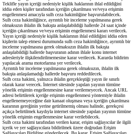
Teklifle yayın içeriği nedeniyle kişilik haklarının ihlal edildiğini
iddia eden kişiler tarafından içeriğin çıkarılması ve/veya erişimin
engellenmesi amacıyla sulh ceza hakimliğine başvurulabilecek.
Sulh ceza hakimliğince, ayrıntılı bir inceleme yapılmasına gerek
olmaksızın ihlalin ilk bakışta anlaşılabildiği hallerde 24 saat içinde
içeriğin çıkarılması ve/veya erişimin engellenmesi kararı verilecek.
Yayın içeriği nedeniyle kişilik haklarının ihlal edildiğini iddia eden
kişilerin talep etmesi durumunda sulh ceza hakimliğince, ayrıntılı bir
inceleme yapılmasına gerek olmaksızın ihlalin ilk bakışta
anlaşılabildiği hallerde başvuranın adının ihlale konu internet
adresleriyle ilişkilendirilmemesine karar verilecek. Kararda bildirim
yapılacak arama motorlarına yer verilecek.
Ayrıntılı bir inceleme yapılmasına gerek olmaksızın, ihlalin ilk
bakışta anlaşılamadığı hallerde başvuru reddedilecek.
Sulh ceza hakimi, yalnızca ihlalin gerçekleştiği yayın ile sınırlı
olarak karar verecek. İnternet sitesinde yapılan yayının tümüne
yönelik erişimin engellenmesine karar verilemeyecek. Ancak URL
adresi belirtilerek içeriğe erişimin engellenmesi yöntemiyle ihlalin
engellenemeyeceğine dair kanaat oluşması veya içeriğin çıkarılması
kararının gereğinin yerine getirilmemiş olması halinde, gerekçesi
açıkça belirtilmek kaydıyla internet sitesinde yapılan yayının tümüne
yönelik erişimin engellenmesine karar verilebilecek.
Sulh ceza hakimi tarafından verilen karar, erişim sağlayıcılar ile ilgili
içerik ve yer sağlayıcılara bildirilmek üzere doğrudan Erişim
Sağlayıcıları Birliğine gönderilecek. Bu karar, Erişim Sağlayıcıları