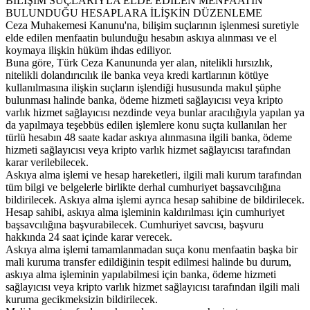
BİLİŞİM SUÇLARIYLA ELDE EDİLEN MENFAATİN
BULUNDUĞU HESAPLARA İLİŞKİN DÜZENLEME
Ceza Muhakemesi Kanunu'na, bilişim suçlarının işlenmesi suretiyle
elde edilen menfaatin bulunduğu hesabın askıya alınması ve el
koymaya ilişkin hüküm ihdas ediliyor.
Buna göre, Türk Ceza Kanununda yer alan, nitelikli hırsızlık,
nitelikli dolandırıcılık ile banka veya kredi kartlarının kötüye
kullanılmasına ilişkin suçların işlendiği hususunda makul şüphe
bulunması halinde banka, ödeme hizmeti sağlayıcısı veya kripto
varlık hizmet sağlayıcısı nezdinde veya bunlar aracılığıyla yapılan ya
da yapılmaya teşebbüs edilen işlemlere konu suçta kullanılan her
türlü hesabın 48 saate kadar askıya alınmasına ilgili banka, ödeme
hizmeti sağlayıcısı veya kripto varlık hizmet sağlayıcısı tarafından
karar verilebilecek.
Askıya alma işlemi ve hesap hareketleri, ilgili mali kurum tarafından
tüm bilgi ve belgelerle birlikte derhal cumhuriyet başsavcılığına
bildirilecek. Askıya alma işlemi ayrıca hesap sahibine de bildirilecek.
Hesap sahibi, askıya alma işleminin kaldırılması için cumhuriyet
başsavcılığına başvurabilecek. Cumhuriyet savcısı, başvuru
hakkında 24 saat içinde karar verecek.
Askıya alma işlemi tamamlanmadan suça konu menfaatin başka bir
mali kuruma transfer edildiğinin tespit edilmesi halinde bu durum,
askıya alma işleminin yapılabilmesi için banka, ödeme hizmeti
sağlayıcısı veya kripto varlık hizmet sağlayıcısı tarafından ilgili mali
kuruma gecikmeksizin bildirilecek.