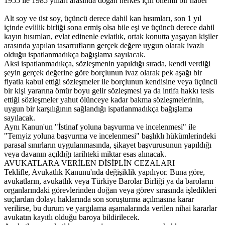
1955 ile 1985 yılları arasında doğan herkes için önemli bir haber
Alt soy ve üst soy, üçüncü derece dahil kan hısımları, son 1 yıl
içinde evlilik birliği sona ermiş olsa bile eşi ve üçüncü derece dahil
kayın hısımları, evlat edinenle evlatlık, ortak konutta yaşayan kişiler
arasında yapılan tasarrufların gerçek değere uygun olarak ivazlı
olduğu ispatlanmadıkça bağışlama sayılacak.
Aksi ispatlanmadıkça, sözleşmenin yapıldığı sırada, kendi verdiği
şeyin gerçek değerine göre borçlunun ivaz olarak pek aşağı bir
fiyatla kabul ettiği sözleşmeler ile borçlunun kendisine veya üçüncü
bir kişi yararına ömür boyu gelir sözleşmesi ya da intifa hakkı tesis
ettiği sözleşmeler yahut ölünceye kadar bakma sözleşmelerinin,
uygun bir karşılığının sağlandığı ispatlanmadıkça bağışlama
sayılacak.
Aynı Kanun'un "İstinaf yoluna başvurma ve incelenmesi" ile
"Temyiz yoluna başvurma ve incelenmesi" başlıklı hükümlerindeki
parasal sınırların uygulanmasında, şikayet başvurusunun yapıldığı
veya davanın açıldığı tarihteki miktar esas alınacak.
AVUKATLARA VERİLEN DİSİPLİN CEZALARI
Teklifle, Avukatlık Kanunu'nda değişiklik yapılıyor. Buna göre,
avukatların, avukatlık veya Türkiye Barolar Birliği ya da baroların
organlarındaki görevlerinden doğan veya görev sırasında işledikleri
suçlardan dolayı haklarında son soruşturma açılmasına karar
verilirse, bu durum ve yargılama aşamalarında verilen nihai kararlar
avukatın kayıtlı olduğu baroya bildirilecek.