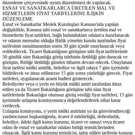
düzenleme çerçevesinde uyum düzenlemesi de yapılacak.
ESNAF VE SANATKARLARCA ÜRETİLEN MAL VE
HİZMETLERİN FİYAT TARİFELERİNE İLİŞKİN
DÜZENLEME
Esnaf ve Sanatkarlar Meslek Kuruluşları Kanunu'nda yapılan
değişiklikle, Kanuna tabi esnaf ve sanatkarlarca üretilen mal ve
hizmetlerin fiyat tarifeleri, bağlı bulundukları odalarca hazırlanacak
ve odanın mensubu olduğu Birlik yönetim kurulu tarafından fiyat
tarifesinin sunulmasından sonra 30 gün içinde onaylanacak veya
reddedilecek. Ticaret Bakanlığının görüşüne tabi fiyat tarifelerinde
30 günlük süre Bakanlığa görüş talebinin iletildiği gün duracak ve
görüşün, Birliğe iletildiği günden itibaren devam edecek. Onaylanan
fiyat tarifesi mülki amirlik, belediye ve ilgili odaya 7 gün içerisinde
bildirilecek ve itiraz edilmezse 15 gün sonra yürürlüğe girecek. Fiyat
tarifeleri, uygulanacak azami hadleri gösterecek.
Belediyeler veya o yerin en büyük mülki amiri tarafından itiraz
edilen ya da Ticaret Bakanlığının görüşüne tabi olan fiyat
tarifelerinde Bakanlığın olumsuz görüş verdiği fiyat tarifeleri, 15 gün
içerisinde uzlaşma komisyonunca değerlendirilerek nihai karar
verilecek.
Uzlaşma komisyonu, o yerin mülki amirinin ya da görevlendireceği
yardımcısının başkanlığında, ticaret il müdürlüğü, defterdarlık,
belediye, ildeki ilgili kamu kurumu, ticaret ve sanayi veya ticaret
odası ile esnaf ve sanatkarlar odaları birliği temsilcilerinden
oluşacak. İlgili kamu kurumu temsilcisi, talep edilen tarifenin konusu