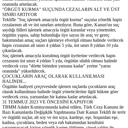
oranında artırılacak.
"ÖRGÜT KURMA" SUÇUNDA CEZALARIN ALT VE ÜST
SINIRI ARTIYOR
Teklifle "Suç işlemek amacıyla örgüt kurma" suçuna yönelik hapis
cezalarının alt ve üst sınırları artırılıyor. Buna göre, Kanun'un suç
saydığı fiilleri işlemek amacıyla örgüt kuranlar veya yönetenler,
örgütün yapısı, sahip bulunduğu üye sayısı ile araç ve gereç
bakımından amaç suçları işlemeye elverişli olması halinde verilecek
hapis cezasının alt sınırı 4 yıldan 5 yıla, üst sınırı 8 yıldan 10 yıla
çıkarılacak.
Suç işlemek amacıyla kurulmuş örgüt üyelerine verilecek hapis
cezasının üst sınırı 4 yıldan 5 yıla, örgütün silahlı olması halinde
verilecek ceza "dörtte birinden yarısına kadar" yerine "yarısı
oranında" yükseltilecek.
ÇOCUKLARIN ARAÇ OLARAK KULLANILMASI
HALİNDE...
Örgütün faaliyeti çerçevesinde işlenen suçlarda çocukların araç
olarak kullanılması halinde örgüt yöneticilerine ilgili hükme göre
verilecek ceza, yarısından bir katına kadar artırılacak.
31 TEMMUZ 2023 VE ÖNCESİNİ KAPSIYOR
TBMM Adalet Komisyonunda kabul edilen, Türk Ceza Kanunu ile
Bazı Kanunlarda Değişiklik Yapılmasına Dair Kanun Teklifi ile terör
ve örgütlü suçlar, alt soy ve üst soya, kardeşe, eşe, boşanılan eşe,
kadına, çocuklara, beden veya ruh bakımından kendisini
savunmayacak kişiye yönelik kasten öldürme, cinsel saldırı ile