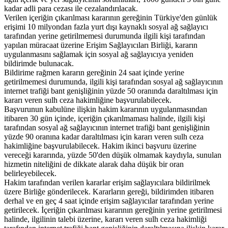
kadar adli para cezası ile cezalandırılacak.
Verilen içeriğin çıkarılması kararının gereğinin Türkiye'den günlük
erişimi 10 milyondan fazla yurt dışı kaynaklı sosyal ağ sağlayıcı
tarafından yerine getirilmemesi durumunda ilgili kişi tarafından
yapılan müracaat üzerine Erişim Sağlayıcıları Birliği, kararın
uygulanmasını sağlamak için sosyal ağ sağlayıcıya yeniden
bildirimde bulunacak.
Bildirime rağmen kararın gereğinin 24 saat içinde yerine
getirilmemesi durumunda, ilgili kişi tarafından sosyal ağ sağlayıcının
internet trafiği bant genişliğinin yüzde 50 oranında daraltılması için
kararı veren sulh ceza hakimliğine başvurulabilecek.
Başvurunun kabulüne ilişkin hakim kararının uygulanmasından
itibaren 30 gün içinde, içeriğin çıkarılmaması halinde, ilgili kişi
tarafından sosyal ağ sağlayıcının internet trafiği bant genişliğinin
yüzde 90 oranına kadar daraltılması için kararı veren sulh ceza
hakimliğine başvurulabilecek. Hakim ikinci başvuru üzerine
vereceği kararında, yüzde 50'den düşük olmamak kaydıyla, sunulan
hizmetin niteliğini de dikkate alarak daha düşük bir oran
belirleyebilecek.
Hakim tarafından verilen kararlar erişim sağlayıcılara bildirilmek
üzere Birliğe gönderilecek. Kararların gereği, bildirimden itibaren
derhal ve en geç 4 saat içinde erişim sağlayıcılar tarafından yerine
getirilecek. İçeriğin çıkarılması kararının gereğinin yerine getirilmesi
halinde, ilgilinin talebi üzerine, kararı veren sulh ceza hakimliği