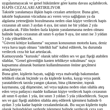
uygulanmayacak ve genel hükümlere göre kamu davası açılabilecek.
HAPİS CEZALARI ARTIRILIYOR
Taksirle yaralamaya ilişkin hapis cezaları artırılıyor. Buna göre,
taksirle başkasının vücuduna acı veren veya sağlığının ya da
algılama yeteneğinin bozulmasına neden olan kişiye verilecek hapis
cezasının alt sınırı 3 aydan 4 aya, üst sınırı ise bir yıldan 2 yıla
çıkarılacak. Fiilin birden fazla kişinin yaralanmasına neden olması
halinde hapis cezasının alt sınırı 6 aydan 9 aya, üst sınırı ise 3 yıldan
5 yıla yükseltilecek.
"Güveni kötüye kullanma" suçunun konusunun motorlu kara, deniz
veya hava taşıtı olması "nitelikli hal" kabul edilerek, bu durumda
verilecek ceza bir kat artırılacak.
Kamuoyunda "kurusıkı" olarak tabir edilen ses ve gaz fişeği atabilen
silahlar, "Genel güvenliğin kasten tehlikeye sokulması" suçu
kapsamına alınarak bunların kullanılmasının önüne geçilmesi
amaçlanıyor.
Buna göre, kişilerin hayatı, sağlığı veya malvarlığı bakımından
tehlikeli olacak biçimde ya da kişilerde korku, kaygı veya panik
yaratabilecek tarzda yangın çıkaran, bina çökmesine, toprak
kaymasına, çığ düşmesine, sel veya taşkına neden olan silahla ateş
eden veya patlayıcı madde kullanan kişiye verilecek hapis cezasının
alt sınırı 6 aydan 1 yıla, üst sınırı 3 yıldan 5 yıla yükseltilecek. Suçun
ses ve gaz fişeği atabilen silahla ateş edilerek işlenmesi halinde 6
aydan 3 yıla kadar hapisle cezalandırılacak. Bu suçun kişilerin toplu
olarak bulundukları yerlerde işlenmesi halinde verilecek ceza yarı