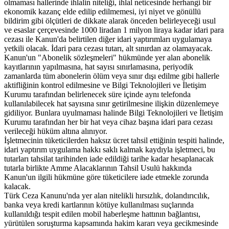
olmaması hallerinde ihlalin niteliği, ihlal neticesinde herhangi bir
ekonomik kazanç elde edilip edilmemesi, iyi niyet ve gönüllü
bildirim gibi ölçütleri de dikkate alarak önceden belirleyeceği usul
ve esaslar çerçevesinde 1000 liradan 1 milyon liraya kadar idari para
cezası ile Kanun'da belirtilen diğer idari yaptırımları uygulamaya
yetkili olacak. İdari para cezası tutarı, alt sınırdan az olamayacak.
Kanun'un "Abonelik sözleşmeleri" hükmünde yer alan abonelik
kayıtlarının yapılmasına, hat sayısı sınırlamasına, periyodik
zamanlarda tüm abonelerin ölüm veya sınır dışı edilme gibi hallerle
aktifliğinin kontrol edilmesine ve Bilgi Teknolojileri ve İletişim
Kurumu tarafından belirlenecek süre içinde aynı telefonda
kullanılabilecek hat sayısına sınır getirilmesine ilişkin düzenlemeye
gidiliyor. Bunlara uyulmaması halinde Bilgi Teknolojileri ve İletişim
Kurumu tarafından her bir hat veya cihaz başına idari para cezası
verileceği hüküm altına alınıyor.
İşletmecinin tüketicilerden haksız ücret tahsil ettiğinin tespiti halinde,
idari yaptırım uygulama hakkı saklı kalmak kaydıyla işletmeci, bu
tutarları tahsilat tarihinden iade edildiği tarihe kadar hesaplanacak
tutarla birlikte Amme Alacaklarının Tahsil Usulü hakkında
Kanun'un ilgili hükmüne göre tüketicilere iade etmekle zorunda
kalacak.
Türk Ceza Kanunu'nda yer alan nitelikli hırsızlık, dolandırıcılık,
banka veya kredi kartlarının kötüye kullanılması suçlarında
kullanıldığı tespit edilen mobil haberleşme hattının bağlantısı,
yürütülen soruşturma kapsamında hakim kararı veya gecikmesinde