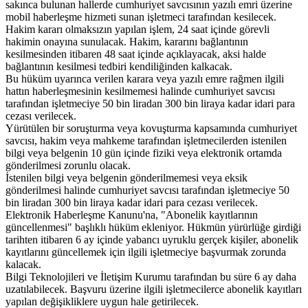
sakınca bulunan hallerde cumhuriyet savcısının yazılı emri üzerine
mobil haberleşme hizmeti sunan işletmeci tarafından kesilecek.
Hakim kararı olmaksızın yapılan işlem, 24 saat içinde görevli
hakimin onayına sunulacak. Hakim, kararını bağlantının
kesilmesinden itibaren 48 saat içinde açıklayacak, aksi halde
bağlantının kesilmesi tedbiri kendiliğinden kalkacak.
Bu hüküm uyarınca verilen karara veya yazılı emre rağmen ilgili
hattın haberleşmesinin kesilmemesi halinde cumhuriyet savcısı
tarafından işletmeciye 50 bin liradan 300 bin liraya kadar idari para
cezası verilecek.
Yürütülen bir soruşturma veya kovuşturma kapsamında cumhuriyet
savcısı, hakim veya mahkeme tarafından işletmecilerden istenilen
bilgi veya belgenin 10 gün içinde fiziki veya elektronik ortamda
gönderilmesi zorunlu olacak.
İstenilen bilgi veya belgenin gönderilmemesi veya eksik
gönderilmesi halinde cumhuriyet savcısı tarafından işletmeciye 50
bin liradan 300 bin liraya kadar idari para cezası verilecek.
Elektronik Haberleşme Kanunu'na, "Abonelik kayıtlarının
güncellenmesi" başlıklı hüküm ekleniyor. Hükmün yürürlüğe girdiği
tarihten itibaren 6 ay içinde yabancı uyruklu gerçek kişiler, abonelik
kayıtlarını güncellemek için ilgili işletmeciye başvurmak zorunda
kalacak.
Bilgi Teknolojileri ve İletişim Kurumu tarafından bu süre 6 ay daha
uzatılabilecek. Başvuru üzerine ilgili işletmecilerce abonelik kayıtları
yapılan değişikliklere uygun hale getirilecek.