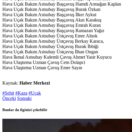
Hava Uçak Bakım Astsubay Başçavuş Hamdi Armağan Kaplan
Hava Uçak Bakım Astsubay Başçavuş Burak Özkan
Hava Uçak Bakım Astsubay Başçavuş İlker Aykut
Hava Uçak Bakım Astsubay Başçavuş Akın Karakuş
Hava Uçak Bakım Astsubay Başçavuş Emrah Kuran
Hava Uçak Bakım Astsubay Başçavuş Ramazan Yağız
Hava Uçak Bakım Astsubay Üstçavuş Emre Altıok
Hava Uçak Bakım Astsubay Üstçavuş Berkay Karaca,
Hava Uçak Bakım Astsubay Üstçavuş Burak İbbiği
Hava Uçak Bakım Astsubay Üstçavuş İlhan Ongan
Hava İkmal Astsubay Kıdemli Çavuş Ahmet Yasir Kuyucu
Hava Ulaştırma Uzman Çavuş Cem Dolapci
Hava Ulaştırma Uzman Çavuş Emre Sayın
Kaynak:
Haber Merkezi
#Şehit
#Kaza
#Uçak
Önceki
Sonraki
Bunlar da ilginizi çekebilir