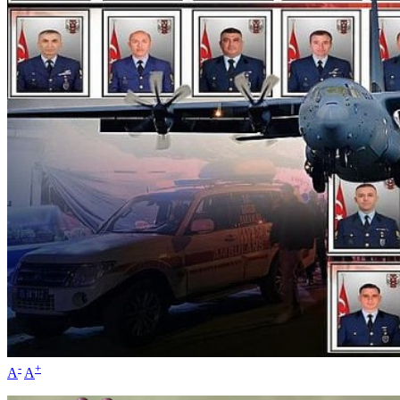
-
+
A
A