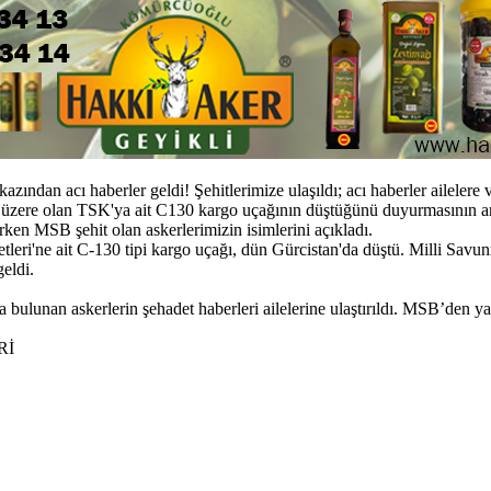
zından acı haberler geldi! Şehitlerimize ulaşıldı; acı haberler ailelere v
ere olan TSK'ya ait C130 kargo uçağının düştüğünü duyurmasının ardın
rken MSB şehit olan askerlerimizin isimlerini açıkladı.
eri'ne ait C-130 tipi kargo uçağı, dün Gürcistan'da düştü. Milli Savu
eldi.
bulunan askerlerin şehadet haberleri ailelerine ulaştırıldı. MSB’den ya
Rİ