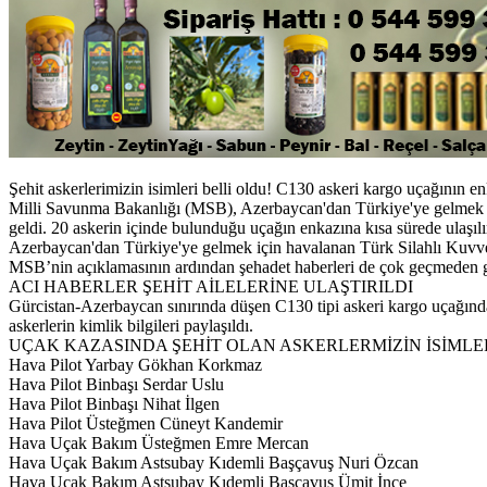
Şehit askerlerimizin isimleri belli oldu! C130 askeri kargo uçağının enka
Milli Savunma Bakanlığı (MSB), Azerbaycan'dan Türkiye'ye gelmek üz
geldi. 20 askerin içinde bulunduğu uçağın enkazına kısa sürede ulaşılı
Azerbaycan'dan Türkiye'ye gelmek için havalanan Türk Silahlı Kuvvetl
MSB’nin açıklamasının ardından şehadet haberleri de çok geçmeden g
ACI HABERLER ŞEHİT AİLELERİNE ULAŞTIRILDI
Gürcistan-Azerbaycan sınırında düşen C130 tipi askeri kargo uçağında 
askerlerin kimlik bilgileri paylaşıldı.
UÇAK KAZASINDA ŞEHİT OLAN ASKERLERMİZİN İSİMLE
Hava Pilot Yarbay Gökhan Korkmaz
Hava Pilot Binbaşı Serdar Uslu
Hava Pilot Binbaşı Nihat İlgen
Hava Pilot Üsteğmen Cüneyt Kandemir
Hava Uçak Bakım Üsteğmen Emre Mercan
Hava Uçak Bakım Astsubay Kıdemli Başçavuş Nuri Özcan
Hava Uçak Bakım Astsubay Kıdemli Başçavuş Ümit İnce