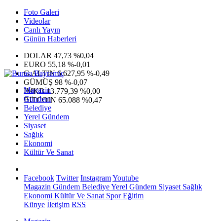
Foto Galeri
Videolar
Canlı Yayın
Günün Haberleri
DOLAR
47,73
%0,04
EURO
55,18
%-0,01
G.ALTIN
6.627,95
%-0,49
GÜMÜŞ
98
%-0,07
Magazin
IMKB
13.779,39
%0,00
Gündem
BITCOIN
65.088
%0,47
Belediye
Yerel Gündem
Siyaset
Sağlık
Ekonomi
Kültür Ve Sanat
Facebook
Twitter
Instagram
Youtube
Magazin
Gündem
Belediye
Yerel Gündem
Siyaset
Sağlık
Ekonomi
Kültür Ve Sanat
Spor
Eğitim
Künye
İletişim
RSS