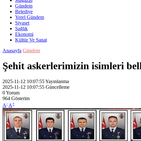
Magazin
Gündem
Belediye
Yerel Gündem
Siyaset
Sağlık
Ekonomi
Kültür Ve Sanat
Anasayfa
Gündem
Şehit askerlerimizin isimleri bel
2025-11-12 10:07:55
Yayınlanma
2025-11-12 10:07:55
Güncelleme
0
Yorum
964
Gösterim
-
+
A
A