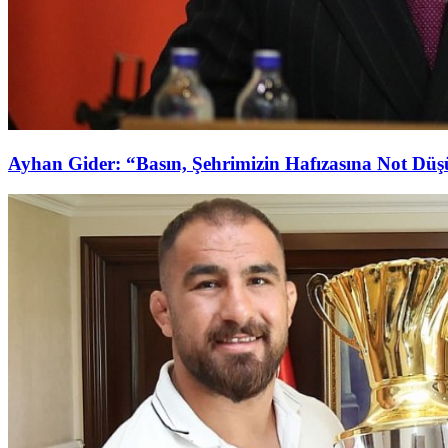
Ayhan Gider: “Basın, Şehrimizin Hafızasına Not Dü