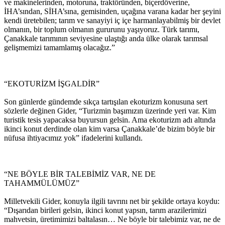
ve makinelerinden, motoruna, traktöründen, biçerdöverine,
İHA’sından, SİHA’sına, gemisinden, uçağına varana kadar her şeyini
kendi üretebilen; tarım ve sanayiyi iç içe harmanlayabilmiş bir devlet
olmanın, bir toplum olmanın gururunu yaşıyoruz. Türk tarımı,
Çanakkale tarımının seviyesine ulaştığı anda ülke olarak tarımsal
gelişmemizi tamamlamış olacağız.”
“EKOTURİZM İŞGALDİR”
Son günlerde gündemde sıkça tartışılan ekoturizm konusuna sert
sözlerle değinen Gider, “Turizmin başımızın üzerinde yeri var. Kim
turistik tesis yapacaksa buyursun gelsin. Ama ekoturizm adı altında
ikinci konut derdinde olan kim varsa Çanakkale’de bizim böyle bir
nüfusa ihtiyacımız yok” ifadelerini kullandı.
“NE BÖYLE BİR TALEBİMİZ VAR, NE DE
TAHAMMÜLÜMÜZ”
Milletvekili Gider, konuyla ilgili tavrını net bir şekilde ortaya koydu:
“Dışarıdan birileri gelsin, ikinci konut yapsın, tarım arazilerimizi
mahvetsin, üretimimizi baltalasın… Ne böyle bir talebimiz var, ne de