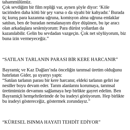
tahammülümüz.
Çok sevdiğim bir film repliği var, aynen şöyle diyor: ‘Köle
tacirinden daha kötü bir şey varsa o da siyahi bir kahyadır.’ Burada
üç kuruş para kazanma uğruna, komisyon alma uğruna emlaklar
satılsın, ben de buradan nemalanayım diye düşünen, bu işe aracı
olan arkadaşlara sesleniyorum: Para dürüst yollardan da
kazanılabilir. Gelin bu sevdadan vazgeçin. Çok net söylüyorum, biz
buna izin vermeyeceğiz.”
“SATILAN TARLANIN PARASI BİR KERE HARCANIR”
Bayramiç ve Kaz Dağları’nda önceliğin tarımsal üretim olduğunu
hatırlatan Gider, şu uyarıyı yaptı:
“Satılan tarlanın parası bir kere harcanır, eldeki tarlanın geliri ise
nesiller boyu devam eder. Tarım alanlarını korumaya, tarımsal
üretimimizin devamını sağlamaya hep birlikte gayret edelim. Ben
Bayramiçli hemşehrilerimde de bu iradeyi görüyorum. Hep birlikte
bu iradeyi göstereceğiz, göstermek zorundayız.”
“KÜRESEL ISINMA HAYATI TEHDİT EDİYOR”