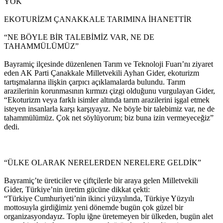
YOK
EKOTURİZM ÇANAKKALE TARIMINA İHANETTİR
“NE BÖYLE BİR TALEBİMİZ VAR, NE DE
TAHAMMÜLÜMÜZ”
Bayramiç ilçesinde düzenlenen Tarım ve Teknoloji Fuarı’nı ziyaret
eden AK Parti Çanakkale Milletvekili Ayhan Gider, ekoturizm
tartışmalarına ilişkin çarpıcı açıklamalarda bulundu. Tarım
arazilerinin korunmasının kırmızı çizgi olduğunu vurgulayan Gider,
“Ekoturizm veya farklı isimler altında tarım arazilerini işgal etmek
isteyen insanlarla karşı karşıyayız. Ne böyle bir talebimiz var, ne de
tahammülümüz. Çok net söylüyorum; biz buna izin vermeyeceğiz”
dedi.
“ÜLKE OLARAK NERELERDEN NERELERE GELDİK”
Bayramiç’te üreticiler ve çiftçilerle bir araya gelen Milletvekili
Gider, Türkiye’nin üretim gücüne dikkat çekti:
“Türkiye Cumhuriyeti’nin ikinci yüzyılında, Türkiye Yüzyılı
mottosuyla girdiğimiz yeni dönemde bugün çok güzel bir
organizasyondayız. Toplu iğne üretemeyen bir ülkeden, bugün alet