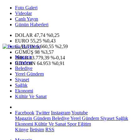
Foto Galeri
Videolar
Canlı Yayın
Günün Haberleri
DOLAR
47,74
%0,25
EURO
55,25
%0,43
G.ALTIN
6.660,55
%2,59
GÜMÜŞ
98
%3,57
Magazin
IMKB
13.779,39
%-0,14
Gündem
BITCOIN
64.953
%0,91
Belediye
Yerel Gündem
Siyaset
Sağlık
Ekonomi
Kültür Ve Sanat
Facebook
Twitter
Instagram
Youtube
Magazin
Gündem
Belediye
Yerel Gündem
Siyaset
Sağlık
Ekonomi
Kültür Ve Sanat
Spor
Eğitim
Künye
İletişim
RSS