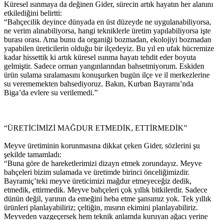
Küresel ısınmaya da değinen Gider, sürecin artık hayatın her alanını
etkilediğini belirtti:
“Bahçecilik deyince dünyada en üst düzeyde ne uygulanabiliyorsa,
ne verim alınabiliyorsa, hangi tekniklerle üretim yapılabiliyorsa işte
burası orası. Ama bunu da organiği bozmadan, ekolojiyi bozmadan
yapabilen üreticilerin olduğu bir ilçedeyiz. Bu yıl en ufak hücremize
kadar hissettik ki artık küresel ısınma hayatı tehdit eder boyuta
gelmiştir. Sadece orman yangınlarından bahsetmiyorum. Eskiden
ürün sulama sıralamasını konuşurken bugün ilçe ve il merkezlerine
su verememekten bahsediyoruz. Bakın, Kurban Bayramı’nda
Biga’da evlere su verilemedi.”
“ÜRETİCİMİZİ MAĞDUR ETMEDİK, ETTİRMEDİK”
Meyve üretiminin korunmasına dikkat çeken Gider, sözlerini şu
şekilde tamamladı:
“Buna göre de hareketlerimizi dizayn etmek zorundayız. Meyve
bahçeleri bizim sulamada ve üretimde birinci önceliğimizdir.
Bayramiç’teki meyve üreticimizi mağdur etmeyeceğiz dedik,
etmedik, ettirmedik. Meyve bahçeleri çok yıllık bitkilerdir. Sadece
dünün değil, yarının da emeğini heba etme şansımız yok. Tek yıllık
ürünleri planlayabiliriz; çeltiğin, mısırın ekimini planlayabiliriz.
Meyveden vazgeçersek hem teknik anlamda kuruyan ağacı yerine