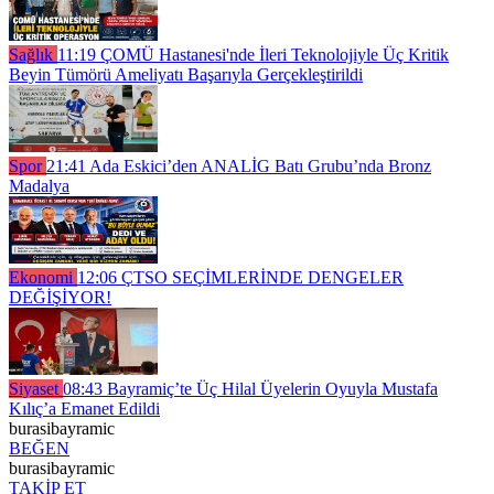
Sağlık
11:19
ÇOMÜ Hastanesi'nde İleri Teknolojiyle Üç Kritik
Beyin Tümörü Ameliyatı Başarıyla Gerçekleştirildi
Spor
21:41
Ada Eskici’den ANALİG Batı Grubu’nda Bronz
Madalya
Ekonomi
12:06
ÇTSO SEÇİMLERİNDE DENGELER
DEĞİŞİYOR!
Siyaset
08:43
Bayramiç’te Üç Hilal Üyelerin Oyuyla Mustafa
Kılıç’a Emanet Edildi
burasibayramic
BEĞEN
burasibayramic
TAKİP ET