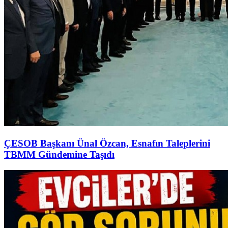
ÇESOB Başkanı Ünal Özcan, Esnafın Taleplerini
TBMM Gündemine Taşıdı