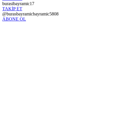
burasibayramic17
TAKİP ET
@burasbayramicbayramic5808
ABONE OL