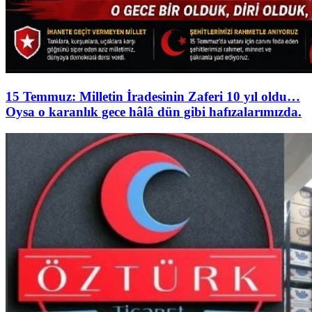
15 Temmuz: Milletin İradesinin Zaferi 10 yıl oldu…
Oysa o karanlık gece hâlâ dün gibi hafızalarımızda.