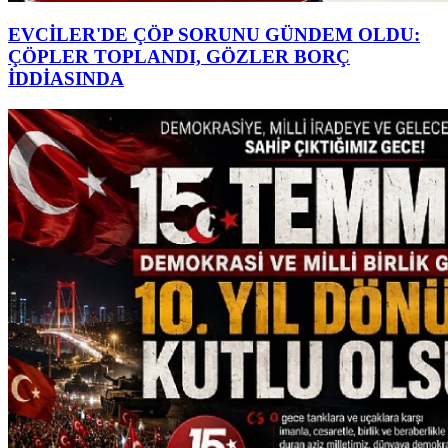
EVCİLER'DE ÇÖP SORUNU GÜNDEM OLDU:
ÇÖPLER TOPLANDI, GÖZLER BORÇ
İDDİASINDA