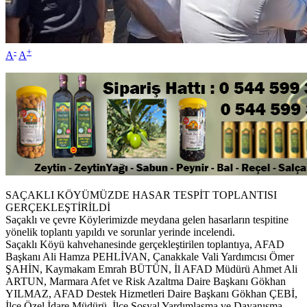
-
+
A
A
SAÇAKLI KÖYÜMÜZDE HASAR TESPİT TOPLANTISI
GERÇEKLEŞTİRİLDİ
Saçaklı ve çevre Köylerimizde meydana gelen hasarların tespitine
yönelik toplantı yapıldı ve sorunlar yerinde incelendi.
Saçaklı Köyü kahvehanesinde gerçekleştirilen toplantıya, AFAD
Başkanı Ali Hamza PEHLİVAN, Çanakkale Vali Yardımcısı Ömer
ŞAHİN, Kaymakam Emrah BÜTÜN, İl AFAD Müdürü Ahmet Ali
ARTUN, Marmara Afet ve Risk Azaltma Daire Başkanı Gökhan
YILMAZ, AFAD Destek Hizmetleri Daire Başkanı Gökhan ÇEBİ,
İlçe Özel İdare Müdürü, İlçe Sosyal Yardımlaşma ve Dayanışma