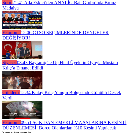
Spor
21:41
Ada Eskici’den ANALİG Batı Grubu’nda Bronz
Madalya
Ekonomi
12:06
ÇTSO SEÇİMLERİNDE DENGELER
DEĞİŞİYOR!
Siyaset
08:43
Bayramiç’te Üç Hilal Üyelerin Oyuyla Mustafa
Kılıç’a Emanet Edildi
Gündem
12:34
Kutay Kılıç Yangın Bölgesinde Gönüllü Destek
Verdi
Ekonomi
09:51
SGK'DAN EMEKLİ MAAŞLARINA KESİNTİ
DÜZENLEMESİ! Borcu Olanlardan %10 Kesinti Yapılacak