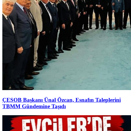
ÇESOB Başkanı Ünal Özcan, Esnafın Taleplerini
TBMM Gündemine Taşıdı