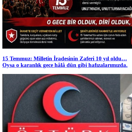
15 Temmuz: Milletin İradesinin Zaferi 10 yıl oldu…
Oysa o karanlık gece hâlâ dün gibi hafızalarımızda.