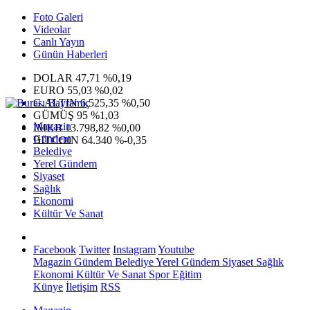
Foto Galeri
Videolar
Canlı Yayın
Günün Haberleri
DOLAR
47,71
%0,19
EURO
55,03
%0,02
G.ALTIN
6.525,35
%0,50
GÜMÜŞ
95
%1,03
Magazin
IMKB
13.798,82
%0,00
Gündem
BITCOIN
64.340
%-0,35
Belediye
Yerel Gündem
Siyaset
Sağlık
Ekonomi
Kültür Ve Sanat
Facebook
Twitter
Instagram
Youtube
Magazin
Gündem
Belediye
Yerel Gündem
Siyaset
Sağlık
Ekonomi
Kültür Ve Sanat
Spor
Eğitim
Künye
İletişim
RSS