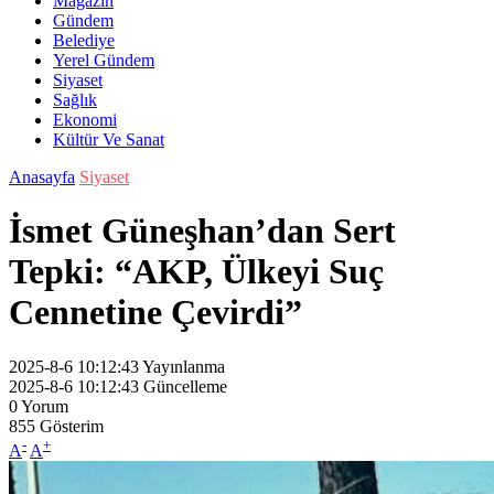
Magazin
Gündem
Belediye
Yerel Gündem
Siyaset
Sağlık
Ekonomi
Kültür Ve Sanat
Anasayfa
Siyaset
İsmet Güneşhan’dan Sert
Tepki: “AKP, Ülkeyi Suç
Cennetine Çevirdi”
2025-8-6 10:12:43
Yayınlanma
2025-8-6 10:12:43
Güncelleme
0
Yorum
855
Gösterim
-
+
A
A