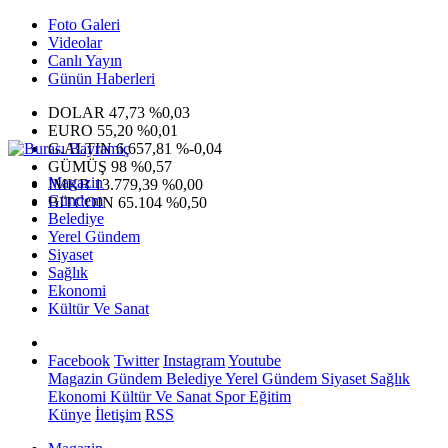
Foto Galeri
Videolar
Canlı Yayın
Günün Haberleri
DOLAR
47,73
%0,03
EURO
55,20
%0,01
G.ALTIN
6.657,81
%-0,04
GÜMÜŞ
98
%0,57
Magazin
IMKB
13.779,39
%0,00
Gündem
BITCOIN
65.104
%0,50
Belediye
Yerel Gündem
Siyaset
Sağlık
Ekonomi
Kültür Ve Sanat
Facebook
Twitter
Instagram
Youtube
Magazin
Gündem
Belediye
Yerel Gündem
Siyaset
Sağlık
Ekonomi
Kültür Ve Sanat
Spor
Eğitim
Künye
İletişim
RSS