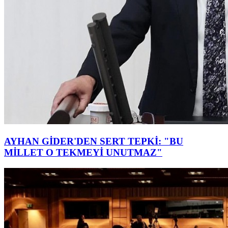
AYHAN GİDER'DEN SERT TEPKİ: "BU
MİLLET O TEKMEYİ UNUTMAZ"