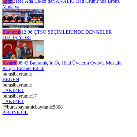
Spor
21:41
Ada Eskici’den ANALİG Batı Grubu’nda Bronz
Madalya
Ekonomi
12:06
ÇTSO SEÇİMLERİNDE DENGELER
DEĞİŞİYOR!
Siyaset
08:43
Bayramiç’te Üç Hilal Üyelerin Oyuyla Mustafa
Kılıç’a Emanet Edildi
burasibayramic
BEĞEN
burasibayramic
TAKİP ET
burasibayramic17
TAKİP ET
@burasbayramicbayramic5808
ABONE OL