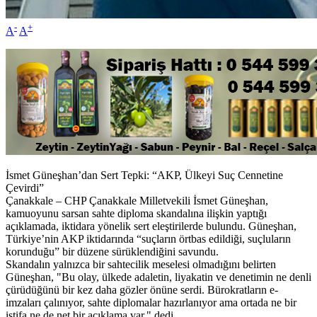
-
+
A
A
İsmet Güneşhan’dan Sert Tepki: “AKP, Ülkeyi Suç Cennetine
Çevirdi”
Çanakkale – CHP Çanakkale Milletvekili İsmet Güneşhan,
kamuoyunu sarsan sahte diploma skandalına ilişkin yaptığı
açıklamada, iktidara yönelik sert eleştirilerde bulundu. Güneşhan,
Türkiye’nin AKP iktidarında “suçların örtbas edildiği, suçluların
korunduğu” bir düzene sürüklendiğini savundu.
Skandalın yalnızca bir sahtecilik meselesi olmadığını belirten
Güneşhan, "Bu olay, ülkede adaletin, liyakatin ve denetimin ne denli
çürüdüğünü bir kez daha gözler önüne serdi. Bürokratların e-
imzaları çalınıyor, sahte diplomalar hazırlanıyor ama ortada ne bir
istifa ne de net bir açıklama var," dedi.