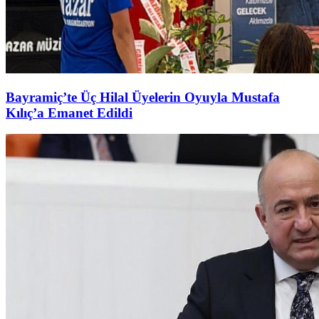
Bayramiç’te Üç Hilal Üyelerin Oyuyla Mustafa
Kılıç’a Emanet Edildi