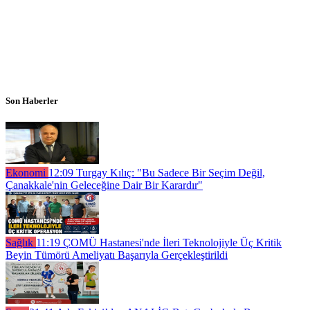
Son Haberler
Ekonomi
12:09
Turgay Kılıç: "Bu Sadece Bir Seçim Değil,
Çanakkale'nin Geleceğine Dair Bir Karardır"
Sağlık
11:19
ÇOMÜ Hastanesi'nde İleri Teknolojiyle Üç Kritik
Beyin Tümörü Ameliyatı Başarıyla Gerçekleştirildi