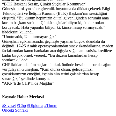
“BTK Başkanı Sessiz, Çünkü Suçlular Korunuyor”
Güneşhan, olayın siber güvenlik boyutuna da dikkat çekerek Bilgi
Teknolojileri ve İletişim Kurumu (BTK) Başkanı’nın sessizliğini
eleştirdi. “Bu kurum hepimizin dijital güvenliğinden sorumlu ama
kurum başkanı suskun. Çünkü suçlular biliyor ki, iktidar onları
koruyacak. Hata yapanlar biliyor ki, kimse hesap sormayacak,”
ifadelerini kullandı.
“Unutmadık, Unutturmayacağız”
Güneşhan açıklamasında, geçmişte yaşanan birçok skandala da
değindi. 17-25 Aralık operasyonlarından sınav skandallarına, maden
facialarından kamu bankaları aracılığıyla sağlanan usulsüz kredilere
kadar birçok örnek vererek, “Bu düzeni kuranlardan hesap
sorulacak,” dedi.
CHP iktidarında tüm suçların hukuk önünde hesabının sorulacağını
vurgulayan Güneşhan, “Kim olursa olsun, geleceğimizi,
çocuklarımızın emeğini, işçinin alın terini çalanlardan hesap
soracağız,” şeklinde konuştu.
“AKP’li de CHP’li de Mağdur”
Kaynak:
Haber Merkezi
#Siyaset
#Chp
#Diploma
#Tbmm
Önceki
Sonraki