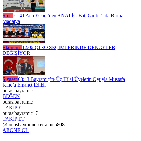
Spor
21:41
Ada Eskici’den ANALİG Batı Grubu’nda Bronz
Madalya
Ekonomi
12:06
ÇTSO SEÇİMLERİNDE DENGELER
DEĞİŞİYOR!
Siyaset
08:43
Bayramiç’te Üç Hilal Üyelerin Oyuyla Mustafa
Kılıç’a Emanet Edildi
burasibayramic
BEĞEN
burasibayramic
TAKİP ET
burasibayramic17
TAKİP ET
@burasbayramicbayramic5808
ABONE OL