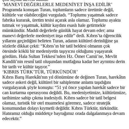
‘MANEVİ DEĞERLERLE MEDENİYET İNŞA EDİLİR’
Programda konuşan Turan, toplumların sadece üretimle değil,
kültürle var olabileceğini vurguladı. “Toplumu yaşatmak sadece
fabrika kurarak, üretim tesisi açarak asla olamaz. Toplumu ayakta
tutmak ve yaşatmak, kültür kaydını esaslı hale getirmekle
mümkündür. Maddi değerlerle günlük hayat devam eder; ama
manevi değerlerle medeniyet inşa edilir” dedi. Kıbrıs’ta öğrencilik
yıllarını geçirdiğini belirten Turan, adanın kültürel derinliğine şu
sözlerle dikkat çekti: “Kıbrıs’ın bir tatil beldesi olmanın çok
ötesinde köklü bir medeniyetin taşıyıcısı olduğunu yaşayarak
gördüm. Hala Sultan Tekkesi’nden Hz. Ömer Camii’ne, Mevlit
Kandili’nin resmî tatil oluşundan mutfağına kadar her ayrıntısı derin
bir tarih ve kültür taşıyor.”
‘KIBRIS TÜRK’TÜR, TÜRKÜNDÜR’
Kıbrıs Barış Harekâtı'nın yıl dönümüne de değinen Turan, harekâtın
sadece askeri değil, kültürel bir sahiplenme anlamı taşıdığını
vurgulayarak şöyle konuştu: “51 yıl önce yapılan harekât sadece bir
can kurtarma operasyonu değildi. Bu, medeniyetimize, kültürümüze,
tarihimize sahip çıkma iradesiydi. Kıbrıs sadece bir tatil belgesi
olamaz, turistik bir otel muamelesi göremez, sadece stratejik
konumundan dolayı kıymetli değildir. Kıbrıs Türktür, türkündür.
Hatıramız olduğu müddetçe bayrağımız orada dalgalanmaya devam
edecektir.”