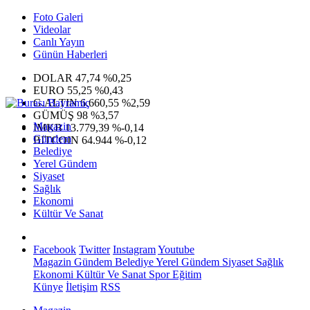
Foto Galeri
Videolar
Canlı Yayın
Günün Haberleri
DOLAR
47,74
%0,25
EURO
55,25
%0,43
G.ALTIN
6.660,55
%2,59
GÜMÜŞ
98
%3,57
Magazin
IMKB
13.779,39
%-0,14
Gündem
BITCOIN
64.944
%-0,12
Belediye
Yerel Gündem
Siyaset
Sağlık
Ekonomi
Kültür Ve Sanat
Facebook
Twitter
Instagram
Youtube
Magazin
Gündem
Belediye
Yerel Gündem
Siyaset
Sağlık
Ekonomi
Kültür Ve Sanat
Spor
Eğitim
Künye
İletişim
RSS