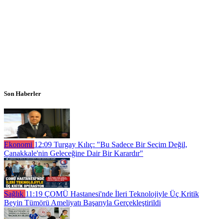
Son Haberler
Ekonomi
12:09
Turgay Kılıç: "Bu Sadece Bir Seçim Değil,
Çanakkale'nin Geleceğine Dair Bir Karardır"
Sağlık
11:19
ÇOMÜ Hastanesi'nde İleri Teknolojiyle Üç Kritik
Beyin Tümörü Ameliyatı Başarıyla Gerçekleştirildi