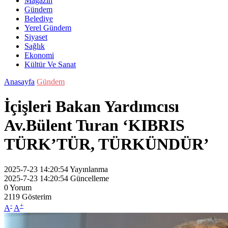
Magazin
Gündem
Belediye
Yerel Gündem
Siyaset
Sağlık
Ekonomi
Kültür Ve Sanat
Anasayfa
Gündem
İçişleri Bakan Yardımcısı
Av.Bülent Turan ‘KIBRIS
TÜRK’TÜR, TÜRKÜNDÜR’
2025-7-23 14:20:54
Yayınlanma
2025-7-23 14:20:54
Güncelleme
0
Yorum
2119
Gösterim
-
+
A
A