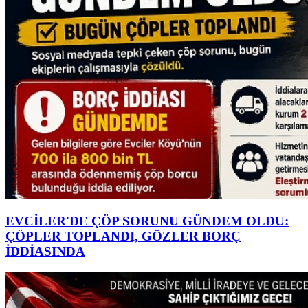
EVCİLER'DE ÇÖP SORUNU GÜNDEM OLDU:
ÇÖPLER TOPLANDI, GÖZLER BORÇ
İDDİASINDA