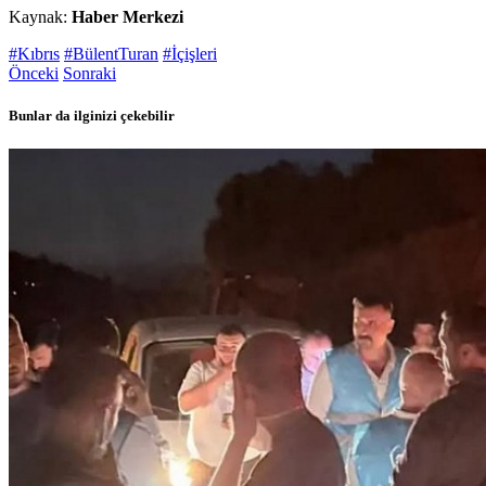
Kaynak:
Haber Merkezi
#Kıbrıs
#BülentTuran
#İçişleri
Önceki
Sonraki
Bunlar da ilginizi çekebilir