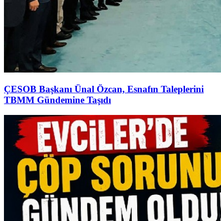
ÇESOB Başkanı Ünal Özcan, Esnafın Taleplerini
TBMM Gündemine Taşıdı