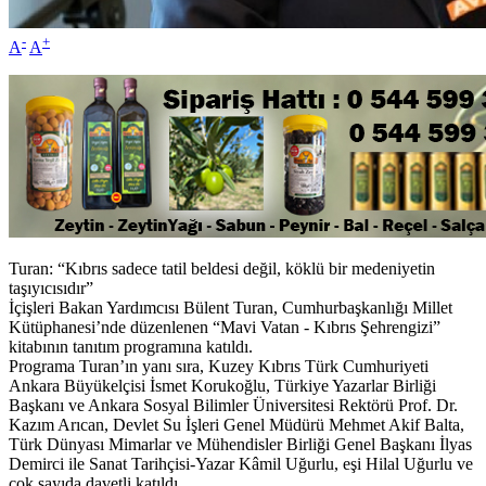
-
+
A
A
Turan: “Kıbrıs sadece tatil beldesi değil, köklü bir medeniyetin
taşıyıcısıdır”
İçişleri Bakan Yardımcısı Bülent Turan, Cumhurbaşkanlığı Millet
Kütüphanesi’nde düzenlenen “Mavi Vatan - Kıbrıs Şehrengizi”
kitabının tanıtım programına katıldı.
Programa Turan’ın yanı sıra, Kuzey Kıbrıs Türk Cumhuriyeti
Ankara Büyükelçisi İsmet Korukoğlu, Türkiye Yazarlar Birliği
Başkanı ve Ankara Sosyal Bilimler Üniversitesi Rektörü Prof. Dr.
Kazım Arıcan, Devlet Su İşleri Genel Müdürü Mehmet Akif Balta,
Türk Dünyası Mimarlar ve Mühendisler Birliği Genel Başkanı İlyas
Demirci ile Sanat Tarihçisi-Yazar Kâmil Uğurlu, eşi Hilal Uğurlu ve
çok sayıda davetli katıldı.