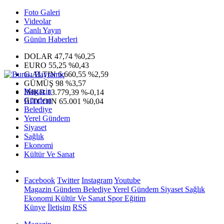
Foto Galeri
Videolar
Canlı Yayın
Günün Haberleri
DOLAR
47,74
%0,25
EURO
55,25
%0,43
G.ALTIN
6.660,55
%2,59
GÜMÜŞ
98
%3,57
Magazin
IMKB
13.779,39
%-0,14
Gündem
BITCOIN
65.001
%0,04
Belediye
Yerel Gündem
Siyaset
Sağlık
Ekonomi
Kültür Ve Sanat
Facebook
Twitter
Instagram
Youtube
Magazin
Gündem
Belediye
Yerel Gündem
Siyaset
Sağlık
Ekonomi
Kültür Ve Sanat
Spor
Eğitim
Künye
İletişim
RSS