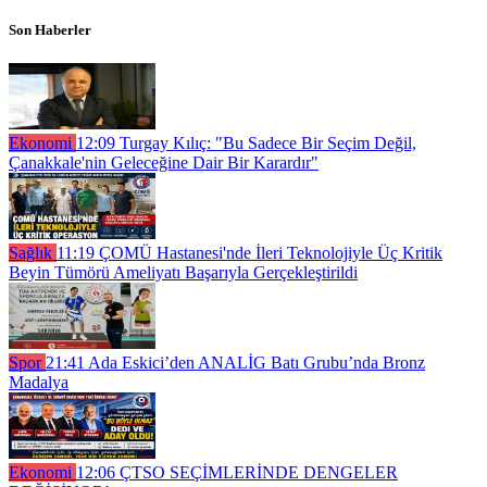
Son Haberler
Ekonomi
12:09
Turgay Kılıç: "Bu Sadece Bir Seçim Değil,
Çanakkale'nin Geleceğine Dair Bir Karardır"
Sağlık
11:19
ÇOMÜ Hastanesi'nde İleri Teknolojiyle Üç Kritik
Beyin Tümörü Ameliyatı Başarıyla Gerçekleştirildi
Spor
21:41
Ada Eskici’den ANALİG Batı Grubu’nda Bronz
Madalya
Ekonomi
12:06
ÇTSO SEÇİMLERİNDE DENGELER