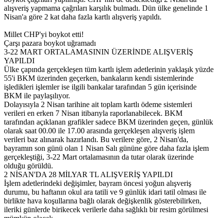
alışveriş yapmama çağrıları karşılık bulmadı. Dün ülke genelinde 1
Nisan'a göre 2 kat daha fazla kartlı alışveriş yapıldı.
Millet CHP'yi boykot etti!
Çarşı pazara boykot uğramadı
3-22 MART ORTALAMASININ ÜZERİNDE ALIŞVERİŞ
YAPILDI
Ülke çapında gerçekleşen tüm kartlı işlem adetlerinin yaklaşık yüzde
55'i BKM üzerinden geçerken, bankaların kendi sistemlerinde
işledikleri işlemler ise ilgili bankalar tarafından 5 gün içerisinde
BKM ile paylaşılıyor.
Dolayısıyla 2 Nisan tarihine ait toplam kartlı ödeme sistemleri
verileri en erken 7 Nisan itibarıyla raporlanabilecek. BKM
tarafından açıklanan grafikler sadece BKM üzerinden geçen, günlük
olarak saat 00.00 ile 17.00 arasında gerçekleşen alışveriş işlem
verileri baz alınarak hazırlandı. Bu verilere göre, 2 Nisan'da,
bayramın son günü olan 1 Nisan Salı gününe göre daha fazla işlem
gerçekleştiği, 3-22 Mart ortalamasının da tutar olarak üzerinde
olduğu görüldü.
2 NİSAN'DA 28 MİLYAR TL ALIŞVERİŞ YAPILDI
İşlem adetlerindeki değişimler, bayram öncesi yoğun alışveriş
durumu, bu haftanın okul ara tatili ve 9 günlük idari tatil olması ile
birlikte hava koşullarına bağlı olarak değişkenlik gösterebilirken,
ileriki günlerde birikecek verilerle daha sağlıklı bir resim görülmesi