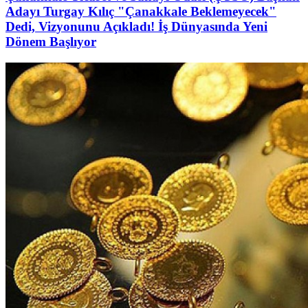
Adayı Turgay Kılıç "Çanakkale Beklemeyecek"
Dedi, Vizyonunu Açıkladı! İş Dünyasında Yeni
Dönem Başlıyor