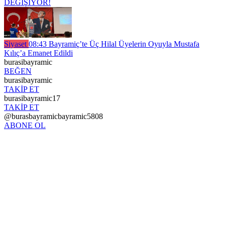
DEĞİŞİYOR!
Siyaset
08:43
Bayramiç’te Üç Hilal Üyelerin Oyuyla Mustafa
Kılıç’a Emanet Edildi
burasibayramic
BEĞEN
burasibayramic
TAKİP ET
burasibayramic17
TAKİP ET
@burasbayramicbayramic5808
ABONE OL