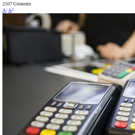
2107
Gösterim
-
+
A
A