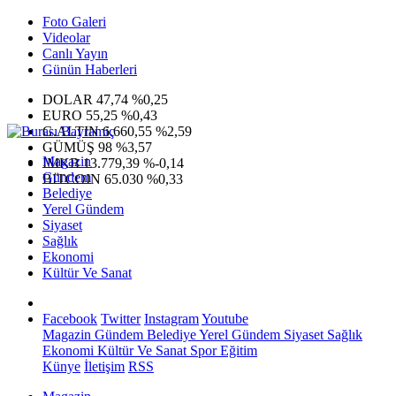
Foto Galeri
Videolar
Canlı Yayın
Günün Haberleri
DOLAR
47,74
%0,25
EURO
55,25
%0,43
G.ALTIN
6.660,55
%2,59
GÜMÜŞ
98
%3,57
Magazin
IMKB
13.779,39
%-0,14
Gündem
BITCOIN
65.030
%0,33
Belediye
Yerel Gündem
Siyaset
Sağlık
Ekonomi
Kültür Ve Sanat
Facebook
Twitter
Instagram
Youtube
Magazin
Gündem
Belediye
Yerel Gündem
Siyaset
Sağlık
Ekonomi
Kültür Ve Sanat
Spor
Eğitim
Künye
İletişim
RSS