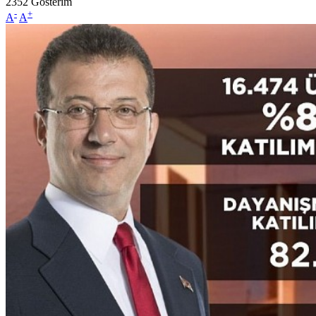
2352
Gösterim
-
+
A
A