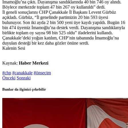
İmamoğlu’na çıktı. Dayanışma sandıklarında 40 bin 746 oy alındı.
Böylece merkezde toplam 47 bin 267 oy kullanıldı” dedi.
İl geneli sonuçlarını CHP Çanakkale İl Başkanı Levent Gürbüz
açıkladı. Gürbüz, “İl genelinde partimizin 20 bin 593 üyesi
bulunuyor. Son iki ayda 2 bin 500 yeni üye kaydı yapıldı. Bugün 16
bin 474 üyemiz İmamoğlu’na destek verdi. Dayanışma sandıklarıyla
birlikte toplam oy sayısı 98 bin 525 oldu” ifadelerini kullandı.
Çanakkale’deki yoğun katılım, CHP’nin tabanında İmamoğlu’na
duyulan desteği bir kez daha gözler önüne serdi.
Kalenin Sesi
Kaynak:
Haber Merkezi
#chp
#çanakkale
#önseçim
Önceki
Sonraki
Bunlar da ilginizi çekebilir