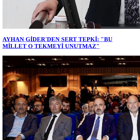
AYHAN GİDER'DEN SERT TEPKİ: "BU
MİLLET O TEKMEYİ UNUTMAZ"