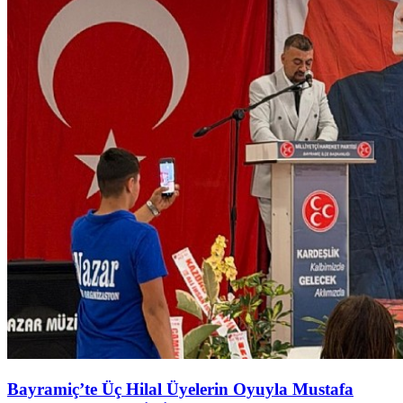
Bayramiç’te Üç Hilal Üyelerin Oyuyla Mustafa