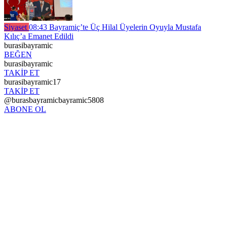
Siyaset
08:43
Bayramiç’te Üç Hilal Üyelerin Oyuyla Mustafa
Kılıç’a Emanet Edildi
burasibayramic
BEĞEN
burasibayramic
TAKİP ET
burasibayramic17
TAKİP ET
@burasbayramicbayramic5808
ABONE OL