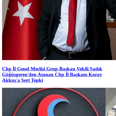
Chp İl Genel Meclisi Grup Başkan Vekili Sadık
Göğüşgeren'den Atanan Chp İl Başkanı Koray
Akkuş'a Sert Tepki