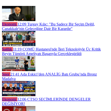
Ekonomi
12:09
Turgay Kılıç: "Bu Sadece Bir Seçim Değil,
Çanakkale'nin Geleceğine Dair Bir Karardır"
Sağlık
11:19
ÇOMÜ Hastanesi'nde İleri Teknolojiyle Üç Kritik
Beyin Tümörü Ameliyatı Başarıyla Gerçekleştirildi
Spor
21:41
Ada Eskici’den ANALİG Batı Grubu’nda Bronz
Madalya
Ekonomi
12:06
ÇTSO SEÇİMLERİNDE DENGELER
DEĞİŞİYOR!