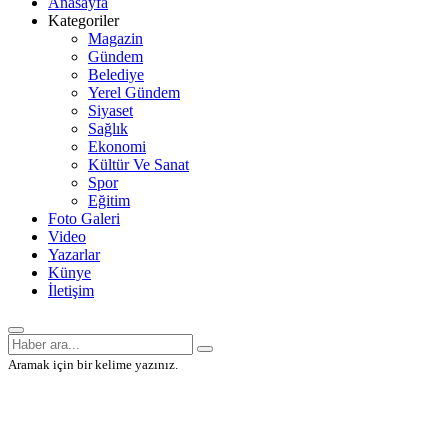
Anasayfa
Kategoriler
Magazin
Gündem
Belediye
Yerel Gündem
Siyaset
Sağlık
Ekonomi
Kültür Ve Sanat
Spor
Eğitim
Foto Galeri
Video
Yazarlar
Künye
İletişim
Aramak için bir kelime yazınız.