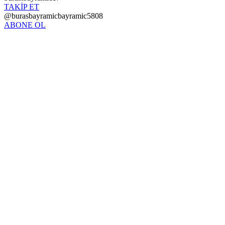
TAKİP ET
@burasbayramicbayramic5808
ABONE OL