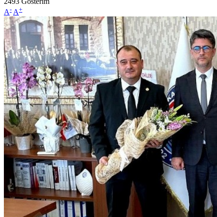
2493
Gösterim
-
+
A
A