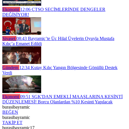
Ekonomi
12:06
ÇTSO SEÇİMLERİNDE DENGELER
DEĞİŞİYOR!
Siyaset
08:43
Bayramiç’te Üç Hilal Üyelerin Oyuyla Mustafa
Kılıç’a Emanet Edildi
Gündem
12:34
Kutay Kılıç Yangın Bölgesinde Gönüllü Destek
Verdi
Ekonomi
09:51
SGK'DAN EMEKLİ MAAŞLARINA KESİNTİ
DÜZENLEMESİ! Borcu Olanlardan %10 Kesinti Yapılacak
burasibayramic
BEĞEN
burasibayramic
TAKİP ET
burasibayramic17