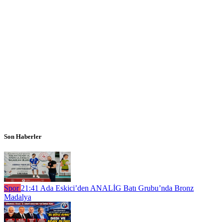
Son Haberler
Spor
21:41
Ada Eskici’den ANALİG Batı Grubu’nda Bronz
Madalya