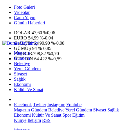
Foto Galeri
Videolar
Canlı Yayın
Günün Haberleri
DOLAR
47,60
%0,06
EURO
54,99
%-0,04
G.ALTIN
6.490,90
%-0,08
GÜMÜŞ
94
%-0,85
Magazin
IMKB
13.798,82
%0,70
Gündem
BITCOIN
64.422
%-0,59
Belediye
Yerel Gündem
Siyaset
Sağlık
Ekonomi
Kültür Ve Sanat
Facebook
Twitter
Instagram
Youtube
Magazin
Gündem
Belediye
Yerel Gündem
Siyaset
Sağlık
Ekonomi
Kültür Ve Sanat
Spor
Eğitim
Künye
İletişim
RSS