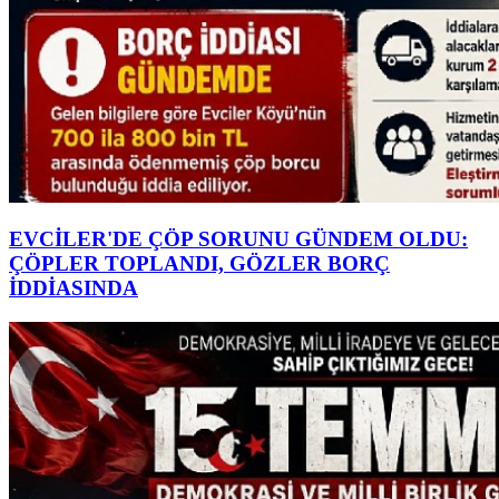
EVCİLER'DE ÇÖP SORUNU GÜNDEM OLDU:
ÇÖPLER TOPLANDI, GÖZLER BORÇ
İDDİASINDA