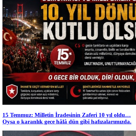
15 Temmuz: Milletin İradesinin Zaferi 10 yıl oldu…
Oysa o karanlık gece hâlâ dün gibi hafızalarımızda.