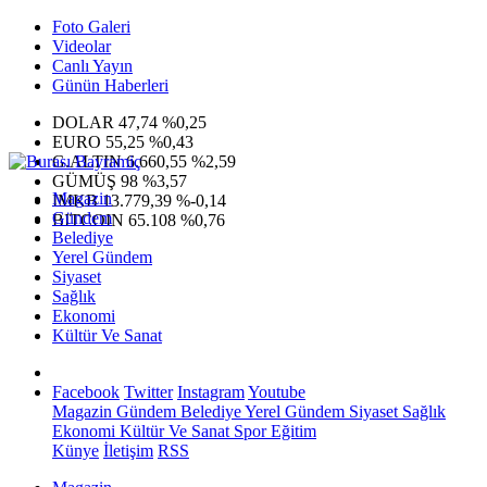
Foto Galeri
Videolar
Canlı Yayın
Günün Haberleri
DOLAR
47,74
%0,25
EURO
55,25
%0,43
G.ALTIN
6.660,55
%2,59
GÜMÜŞ
98
%3,57
Magazin
IMKB
13.779,39
%-0,14
Gündem
BITCOIN
65.108
%0,76
Belediye
Yerel Gündem
Siyaset
Sağlık
Ekonomi
Kültür Ve Sanat
Facebook
Twitter
Instagram
Youtube
Magazin
Gündem
Belediye
Yerel Gündem
Siyaset
Sağlık
Ekonomi
Kültür Ve Sanat
Spor
Eğitim
Künye
İletişim
RSS