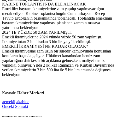
KABİNE TOPLANTISI'NDA ELE ALINACAK
Emekliler bayram ikramiyelerine zam yapılıp yapılmayacağını
merak ediyor. Kabine Toplantısı bugün Cumhurbaşkanı Recep
Tayyip Erdoğan'ın başkanlığında toplanacak. Toplantıda emeklinin
bayram ikramiyelerine yapılması planlanan zammın masaya
yatırılması bekleniyor.
2024'TE YÜZDE 50 ZAM YAPILMIŞTI
Emekli ikramiyelerine 2024 yılında yüzde 50 zam yapılmıştı.
İkramiye tutarı 2 bin liradan 3 bin liraya yükseltilmişti.
EMEKLİ İKRAMİYESİ NE KADAR OLACAK?
Emekli ikramiyesine zam uzun bir süredir kamuoyunda konuşulan
konuların başında geliyor. Hükümet kanadından henüz zam
yapılacağına dair kesin bir açıklama gelmezken, maliyet analizi
yapıldığı biliniyor. Yılda 2 iki kez Ramazan ve Kurban Bayramı'nda
verilen ikramiyelerin 3 bin 500 lira ile 5 bin lira arasında değişmesi
bekleniyor.
Kaynak:
Haber Merkezi
#emekli
#kabine
Önceki
Sonraki
Bunlar da ilginizi çekebilir