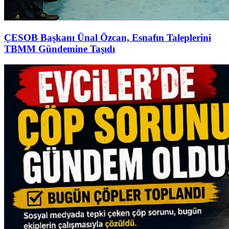
ÇESOB Başkanı Ünal Özcan, Esnafın Taleplerini
TBMM Gündemine Taşıdı