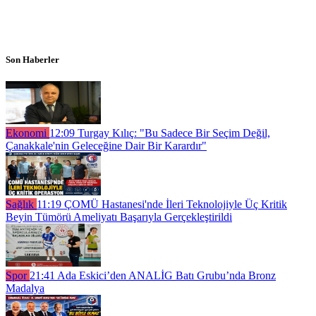
Son Haberler
Ekonomi
12:09
Turgay Kılıç: "Bu Sadece Bir Seçim Değil,
Çanakkale'nin Geleceğine Dair Bir Karardır"
Sağlık
11:19
ÇOMÜ Hastanesi'nde İleri Teknolojiyle Üç Kritik
Beyin Tümörü Ameliyatı Başarıyla Gerçekleştirildi
Spor
21:41
Ada Eskici’den ANALİG Batı Grubu’nda Bronz
Madalya