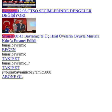
Ekonomi
12:06
ÇTSO SEÇİMLERİNDE DENGELER
DEĞİŞİYOR!
Siyaset
08:43
Bayramiç’te Üç Hilal Üyelerin Oyuyla Mustafa
Kılıç’a Emanet Edildi
burasibayramic
BEĞEN
burasibayramic
TAKİP ET
burasibayramic17
TAKİP ET
@burasbayramicbayramic5808
ABONE OL