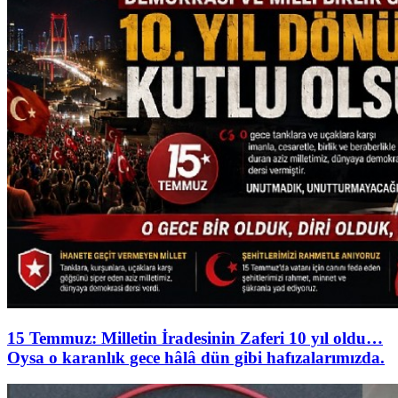
15 Temmuz: Milletin İradesinin Zaferi 10 yıl oldu…
Oysa o karanlık gece hâlâ dün gibi hafızalarımızda.