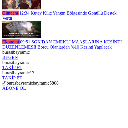
Gündem
12:34
Kutay Kılıç Yangın Bölgesinde Gönüllü Destek
Verdi
Ekonomi
09:51
SGK'DAN EMEKLİ MAAŞLARINA KESİNTİ
DÜZENLEMESİ! Borcu Olanlardan %10 Kesinti Yapılacak
burasibayramic
BEĞEN
burasibayramic
TAKİP ET
burasibayramic17
TAKİP ET
@burasbayramicbayramic5808
ABONE OL