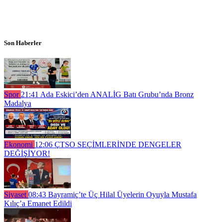
Son Haberler
Spor
21:41
Ada Eskici’den ANALİG Batı Grubu’nda Bronz
Madalya
Ekonomi
12:06
ÇTSO SEÇİMLERİNDE DENGELER
DEĞİŞİYOR!
Siyaset
08:43
Bayramiç’te Üç Hilal Üyelerin Oyuyla Mustafa
Kılıç’a Emanet Edildi