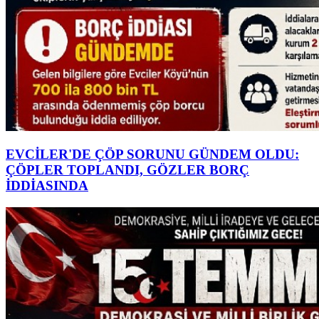
EVCİLER'DE ÇÖP SORUNU GÜNDEM OLDU:
ÇÖPLER TOPLANDI, GÖZLER BORÇ
İDDİASINDA