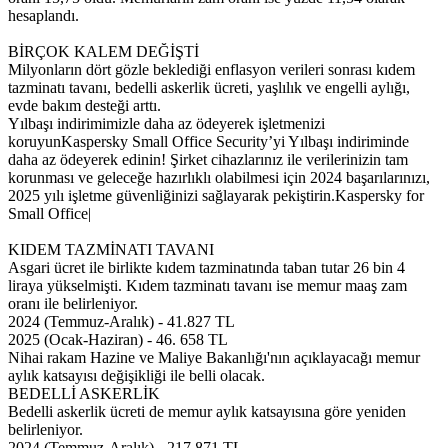
hesaplandı.
BİRÇOK KALEM DEĞİŞTİ
Milyonların dört gözle beklediği enflasyon verileri sonrası kıdem
tazminatı tavanı, bedelli askerlik ücreti, yaşlılık ve engelli aylığı,
evde bakım desteği arttı.
Yılbaşı indirimimizle daha az ödeyerek işletmenizi
koruyunKaspersky Small Office Security’yi Yılbaşı indiriminde
daha az ödeyerek edinin! Şirket cihazlarınız ile verilerinizin tam
korunması ve geleceğe hazırlıklı olabilmesi için 2024 başarılarınızı,
2025 yılı işletme güvenliğinizi sağlayarak pekiştirin.Kaspersky for
Small Office|
KIDEM TAZMİNATI TAVANI
Asgari ücret ile birlikte kıdem tazminatında taban tutar 26 bin 4
liraya yükselmişti. Kıdem tazminatı tavanı ise memur maaş zam
oranı ile belirleniyor.
2024 (Temmuz-Aralık) - 41.827 TL
2025 (Ocak-Haziran) - 46. 658 TL
Nihai rakam Hazine ve Maliye Bakanlığı'nın açıklayacağı memur
aylık katsayısı değişikliği ile belli olacak.
BEDELLİ ASKERLİK
Bedelli askerlik ücreti de memur aylık katsayısına göre yeniden
belirleniyor.
2024 (Temmuz-Aralık) - 217.871 TL