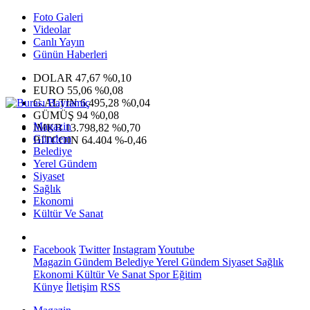
Foto Galeri
Videolar
Canlı Yayın
Günün Haberleri
DOLAR
47,67
%0,10
EURO
55,06
%0,08
G.ALTIN
6.495,28
%0,04
GÜMÜŞ
94
%0,08
Magazin
IMKB
13.798,82
%0,70
Gündem
BITCOIN
64.404
%-0,46
Belediye
Yerel Gündem
Siyaset
Sağlık
Ekonomi
Kültür Ve Sanat
Facebook
Twitter
Instagram
Youtube
Magazin
Gündem
Belediye
Yerel Gündem
Siyaset
Sağlık
Ekonomi
Kültür Ve Sanat
Spor
Eğitim
Künye
İletişim
RSS