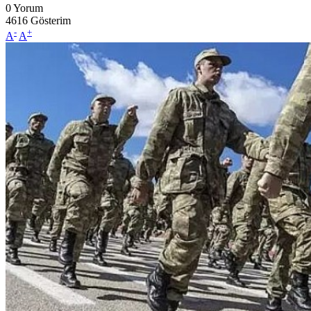
0
Yorum
4616
Gösterim
-
+
A
A