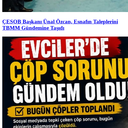
ÇESOB Başkanı Ünal Özcan, Esnafın Taleplerini
TBMM Gündemine Taşıdı