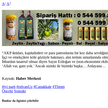
-
+
A
A
“AKP iktidarı, kapitalistleri ve para patronlarını bir kez daha sevdiğin
İşçi ve emekçilere köle gözüyle bakmayı, alın terinin umurlarında olmad
İtibardan tasarruf olmaz diyen Sayın Erdoğan ve (non-ekonomist ekibi
‘Allah var, gam yok.’ Ancak sizinki ile bizimki başka… Anlayana…
Kaynak:
Haber Merkezi
#iyi parti
#rıdvanUz
#Çanakkale
#Tbmm
Önceki
Sonraki
Bunlar da ilginizi çekebilir