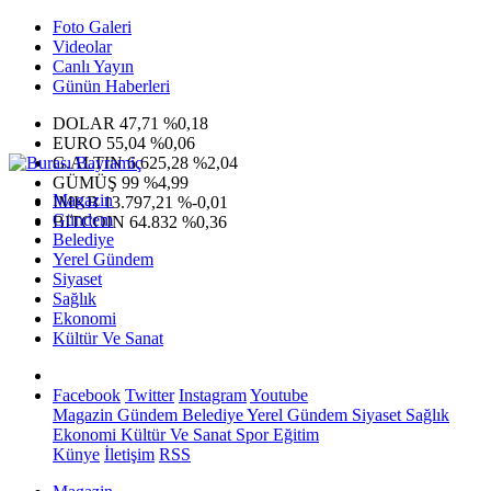
Foto Galeri
Videolar
Canlı Yayın
Günün Haberleri
DOLAR
47,71
%0,18
EURO
55,04
%0,06
G.ALTIN
6.625,28
%2,04
GÜMÜŞ
99
%4,99
Magazin
IMKB
13.797,21
%-0,01
Gündem
BITCOIN
64.832
%0,36
Belediye
Yerel Gündem
Siyaset
Sağlık
Ekonomi
Kültür Ve Sanat
Facebook
Twitter
Instagram
Youtube
Magazin
Gündem
Belediye
Yerel Gündem
Siyaset
Sağlık
Ekonomi
Kültür Ve Sanat
Spor
Eğitim
Künye
İletişim
RSS