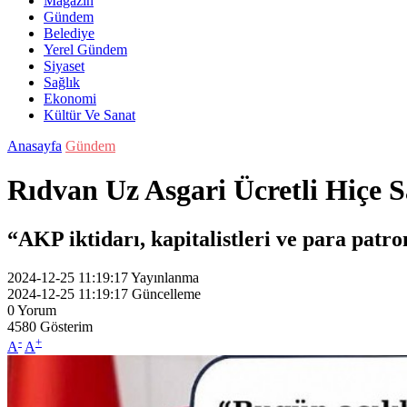
Magazin
Gündem
Belediye
Yerel Gündem
Siyaset
Sağlık
Ekonomi
Kültür Ve Sanat
Anasayfa
Gündem
Rıdvan Uz Asgari Ücretli Hiçe S
“AKP iktidarı, kapitalistleri ve para patro
2024-12-25 11:19:17
Yayınlanma
2024-12-25 11:19:17
Güncelleme
0
Yorum
4580
Gösterim
-
+
A
A