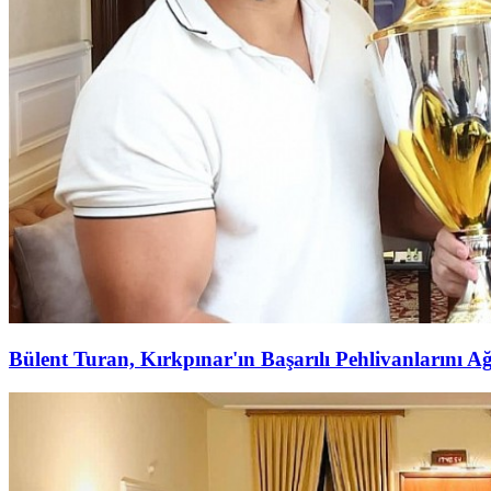
Bülent Turan, Kırkpınar'ın Başarılı Pehlivanlarını Ağ