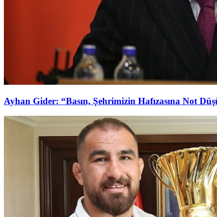
Ayhan Gider: “Basın, Şehrimizin Hafızasına Not Dü