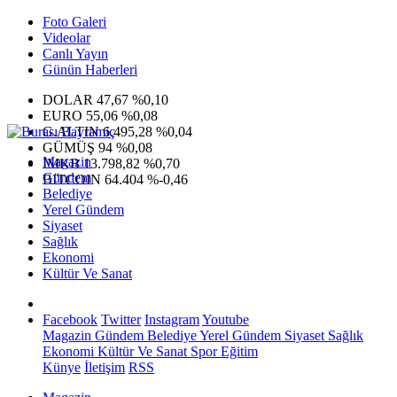
Foto Galeri
Videolar
Canlı Yayın
Günün Haberleri
DOLAR
47,67
%0,10
EURO
55,06
%0,08
G.ALTIN
6.495,28
%0,04
GÜMÜŞ
94
%0,08
Magazin
IMKB
13.798,82
%0,70
Gündem
BITCOIN
64.404
%-0,46
Belediye
Yerel Gündem
Siyaset
Sağlık
Ekonomi
Kültür Ve Sanat
Facebook
Twitter
Instagram
Youtube
Magazin
Gündem
Belediye
Yerel Gündem
Siyaset
Sağlık
Ekonomi
Kültür Ve Sanat
Spor
Eğitim
Künye
İletişim
RSS