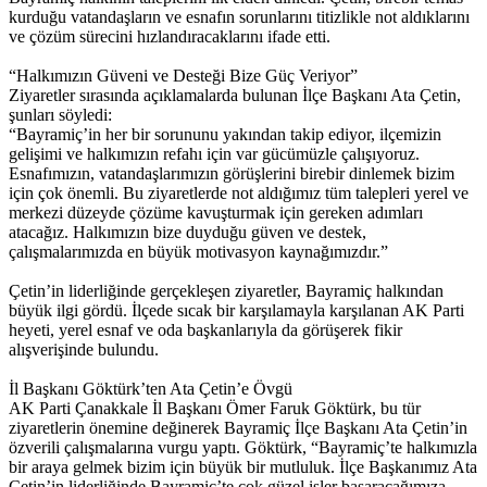
kurduğu vatandaşların ve esnafın sorunlarını titizlikle not aldıklarını
ve çözüm sürecini hızlandıracaklarını ifade etti.
“Halkımızın Güveni ve Desteği Bize Güç Veriyor”
Ziyaretler sırasında açıklamalarda bulunan İlçe Başkanı Ata Çetin,
şunları söyledi:
“Bayramiç’in her bir sorununu yakından takip ediyor, ilçemizin
gelişimi ve halkımızın refahı için var gücümüzle çalışıyoruz.
Esnafımızın, vatandaşlarımızın görüşlerini birebir dinlemek bizim
için çok önemli. Bu ziyaretlerde not aldığımız tüm talepleri yerel ve
merkezi düzeyde çözüme kavuşturmak için gereken adımları
atacağız. Halkımızın bize duyduğu güven ve destek,
çalışmalarımızda en büyük motivasyon kaynağımızdır.”
Çetin’in liderliğinde gerçekleşen ziyaretler, Bayramiç halkından
büyük ilgi gördü. İlçede sıcak bir karşılamayla karşılanan AK Parti
heyeti, yerel esnaf ve oda başkanlarıyla da görüşerek fikir
alışverişinde bulundu.
İl Başkanı Göktürk’ten Ata Çetin’e Övgü
AK Parti Çanakkale İl Başkanı Ömer Faruk Göktürk, bu tür
ziyaretlerin önemine değinerek Bayramiç İlçe Başkanı Ata Çetin’in
özverili çalışmalarına vurgu yaptı. Göktürk, “Bayramiç’te halkımızla
bir araya gelmek bizim için büyük bir mutluluk. İlçe Başkanımız Ata
Çetin’in liderliğinde Bayramiç’te çok güzel işler başaracağımıza