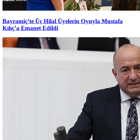
Bayramiç’te Üç Hilal Üyelerin Oyuyla Mustafa
Kılıç’a Emanet Edildi