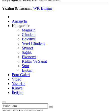
Yazılım & Tasarım:
WK Bilişim
Anasayfa
Kategoriler
Magazin
Gündem
Belediye
Yerel Gündem
Siyaset
Sağlık
Ekonomi
Kültür Ve Sanat
Spor
Eğitim
Foto Galeri
Video
Yazarlar
Künye
İletişim
Aramak için bir kelime yazınız.