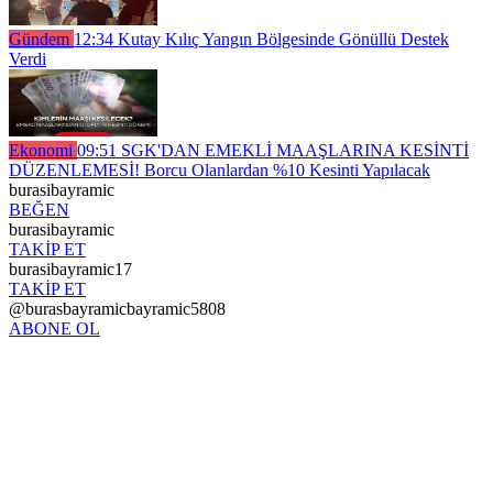
Gündem
12:34
Kutay Kılıç Yangın Bölgesinde Gönüllü Destek
Verdi
Ekonomi
09:51
SGK'DAN EMEKLİ MAAŞLARINA KESİNTİ
DÜZENLEMESİ! Borcu Olanlardan %10 Kesinti Yapılacak
burasibayramic
BEĞEN
burasibayramic
TAKİP ET
burasibayramic17
TAKİP ET
@burasbayramicbayramic5808
ABONE OL