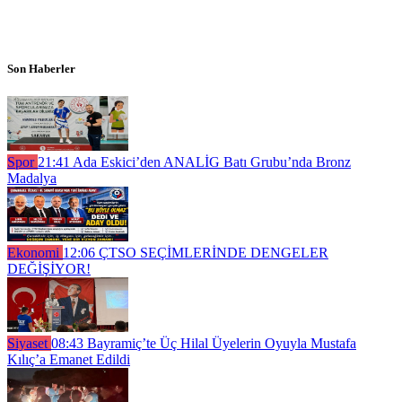
Son Haberler
Spor
21:41
Ada Eskici’den ANALİG Batı Grubu’nda Bronz
Madalya
Ekonomi
12:06
ÇTSO SEÇİMLERİNDE DENGELER
DEĞİŞİYOR!
Siyaset
08:43
Bayramiç’te Üç Hilal Üyelerin Oyuyla Mustafa
Kılıç’a Emanet Edildi