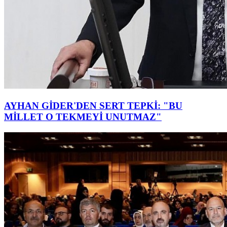
AYHAN GİDER'DEN SERT TEPKİ: "BU
MİLLET O TEKMEYİ UNUTMAZ"