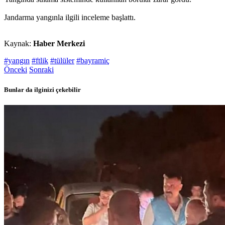
Jandarma yangınla ilgili inceleme başlattı.
Kaynak:
Haber Merkezi
#yangın
#ftlik
#tülüler
#bayramiç
Önceki
Sonraki
Bunlar da ilginizi çekebilir