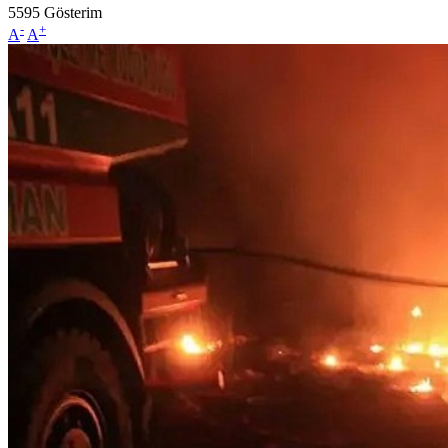
5595
Gösterim
-
+
A
A