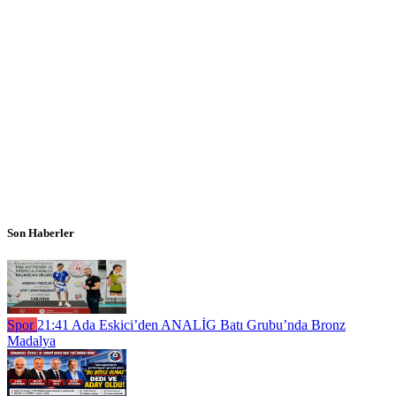
Son Haberler
Spor
21:41
Ada Eskici’den ANALİG Batı Grubu’nda Bronz
Madalya