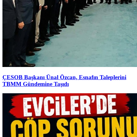
ÇESOB Başkanı Ünal Özcan, Esnafın Taleplerini
TBMM Gündemine Taşıdı