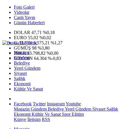
Foto Galeri
Videolar
Canlı Yayın
Günün Haberleri
DOLAR
47,71
%0,18
EURO
55,02
%0,02
G.ALTIN
6.575,21
%1,27
GÜMÜŞ
98
%3,80
Magazin
IMKB
13.798,82
%0,00
Gündem
BITCOIN
64.304
%-0,83
Belediye
Yerel Gündem
Siyaset
Sağlık
Ekonomi
Kültür Ve Sanat
Facebook
Twitter
Instagram
Youtube
Magazin
Gündem
Belediye
Yerel Gündem
Siyaset
Sağlık
Ekonomi
Kültür Ve Sanat
Spor
Eğitim
Künye
İletişim
RSS