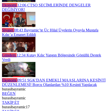
Ekonomi
12:06
ÇTSO SEÇİMLERİNDE DENGELER
DEĞİŞİYOR!
Siyaset
08:43
Bayramiç’te Üç Hilal Üyelerin Oyuyla Mustafa
Kılıç’a Emanet Edildi
Gündem
12:34
Kutay Kılıç Yangın Bölgesinde Gönüllü Destek
Verdi
Ekonomi
09:51
SGK'DAN EMEKLİ MAAŞLARINA KESİNTİ
DÜZENLEMESİ! Borcu Olanlardan %10 Kesinti Yapılacak
burasibayramic
BEĞEN
burasibayramic
TAKİP ET
burasibayramic17