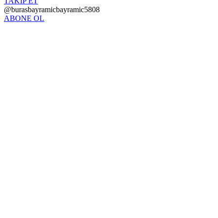
TAKİP ET
@burasbayramicbayramic5808
ABONE OL