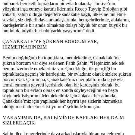
mübarek bereketli toprakların bir evladı olarak, Türkiye’nin
yüzyılını inşa etmeye kararlı liderimiz Recep Tayyip Erdoğan gibi
vakarlı, sahip olduğu değerlere sadakatle bağlı, ülkesine milletine
sevdalı, siz değerli dava arkadaşlarımla, hemşehrilerimle, ablalarım,
kardeşlerimle bir arada olmaktan dolayı büyük bir onur, büyük bir
mutluluk, büyük bir bahtiyarlık yaşıyorum” dedi.
ÇANAKKALE’YE ŞÜKRAN BORCUM VAR,
HİZMETKARINIZIM
Benim doğduğum bu topraklara, memleketime, Çanakkale’me
şükran borcum var diye seslenen Fatih Şahin; “Hepinizin tek tek
benim üzerimde emekleriniz var. Çocukluğu, ilk gençliği bu
topraklarda geçmiş bir kardeşiniz, bir evladınız olarak sizlere şükran
borcum var. Çan’ımızı, Çanakkale’mizi her platformda layıkıyla
temsil etmenin gayreti içerisinde olan bir kardeşiniz olarak, bu
toprakların bir evladı olarak en sonda söyleyeceğimi en başta
söylemek istiyorum. Memleketimiz için atılacak her adımda,
Çanakkale’miz için yapılacak her hayırlı işte sizlerin hizmetkarı
olduğumu ifade etmek istiyorum” şeklinde konuştu.
MAKAMIMIN DA, KALBİMİNDE KAPILARI HER DAİM
SİZLERE AÇIK
Şahin, ilçe kongrelerinde dava arkadaşlarıyla bir araya gelmenin