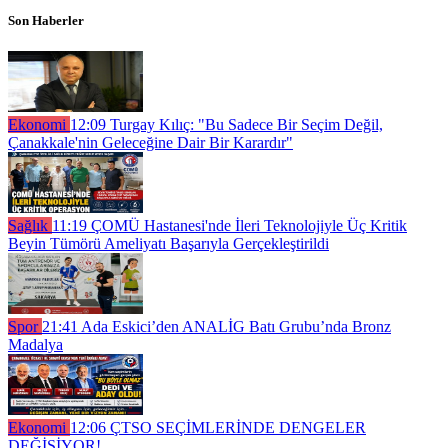
Son Haberler
Ekonomi
12:09
Turgay Kılıç: "Bu Sadece Bir Seçim Değil,
Çanakkale'nin Geleceğine Dair Bir Karardır"
Sağlık
11:19
ÇOMÜ Hastanesi'nde İleri Teknolojiyle Üç Kritik
Beyin Tümörü Ameliyatı Başarıyla Gerçekleştirildi
Spor
21:41
Ada Eskici’den ANALİG Batı Grubu’nda Bronz
Madalya
Ekonomi
12:06
ÇTSO SEÇİMLERİNDE DENGELER
DEĞİŞİYOR!