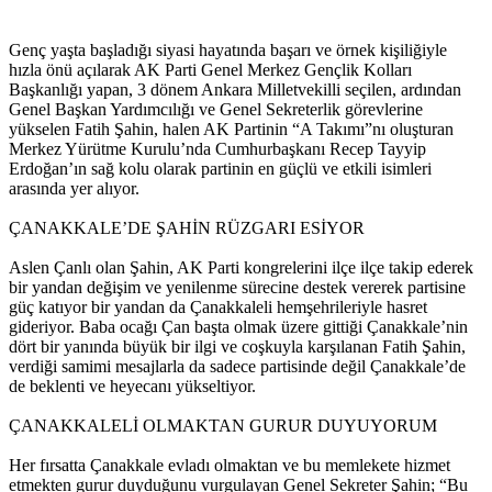
Genç yaşta başladığı siyasi hayatında başarı ve örnek kişiliğiyle
hızla önü açılarak AK Parti Genel Merkez Gençlik Kolları
Başkanlığı yapan, 3 dönem Ankara Milletvekilli seçilen, ardından
Genel Başkan Yardımcılığı ve Genel Sekreterlik görevlerine
yükselen Fatih Şahin, halen AK Partinin “A Takımı”nı oluşturan
Merkez Yürütme Kurulu’nda Cumhurbaşkanı Recep Tayyip
Erdoğan’ın sağ kolu olarak partinin en güçlü ve etkili isimleri
arasında yer alıyor.
ÇANAKKALE’DE ŞAHİN RÜZGARI ESİYOR
Aslen Çanlı olan Şahin, AK Parti kongrelerini ilçe ilçe takip ederek
bir yandan değişim ve yenilenme sürecine destek vererek partisine
güç katıyor bir yandan da Çanakkaleli hemşehrileriyle hasret
gideriyor. Baba ocağı Çan başta olmak üzere gittiği Çanakkale’nin
dört bir yanında büyük bir ilgi ve coşkuyla karşılanan Fatih Şahin,
verdiği samimi mesajlarla da sadece partisinde değil Çanakkale’de
de beklenti ve heyecanı yükseltiyor.
ÇANAKKALELİ OLMAKTAN GURUR DUYUYORUM
Her fırsatta Çanakkale evladı olmaktan ve bu memlekete hizmet
etmekten gurur duyduğunu vurgulayan Genel Sekreter Şahin; “Bu