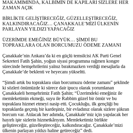
MAKAMIMINDA, KALBİMİN DE KAPILARI SİZLERE HER
ZAMAN AÇIK
BİRLİKTE GELİŞTİRECEĞİZ, GÜZELLEŞTİRECEĞİZ,
KALKINDIRACAĞIZ… ÇANAKKALE’MİZİ ÜLKENİN
PARLAYAN YILDIZI YAPACAĞIZ
ÜZERİMDE EMEĞİNİZ BÜYÜK… ŞİMDİ BU
TOPRAKLARA OLAN BORCUMUZU ÖDEME ZAMANI
Çanakkale’nin Ankara’da ki en güçlü temsilcisi AK Parti Genel
Sekreteri Fatih Şahin, yoğun siyasi programına rağmen kongre
sürecinde hemşehrilerini yalnız bırakmazken verdiği mesajlarla da
Çanakkale’de beklenti ve heyecanı yükseltti.
“Şimdi artık bu topraklara olan borcumuzu ödeme zamanı” şeklinde
ki sözleri önümüzde ki sürece dair ipucu olarak yorumlanan
Çanakkaleli hemşehrimiz Fatih Şahin; “Üzerimdeki emeğiniz ile
memleketimin ekmeği, suyu ile Rabbim güzel bir ömür ve bu
topraklara hizmet etmeyi nasip etti. Çocukluğu, ilk gençliği bu
topraklarda geçmiş bir kardeşiniz, bir evladınız olarak sizlere şükran
borcum var. Atılacak her adımda, Çanakkale’miz için yapılacak her
hayırlı işte sizlerin hizmetkârıyım. Memleketimiz birlikte
geliştireceğiz, güzelleştireceğiz, kalkındıracağız. Çanakkale’mizi
ülkenin parlayan yıldızı haline getireceğiz” dedi.