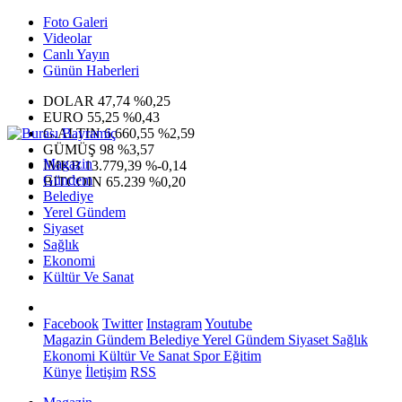
Foto Galeri
Videolar
Canlı Yayın
Günün Haberleri
DOLAR
47,74
%0,25
EURO
55,25
%0,43
G.ALTIN
6.660,55
%2,59
GÜMÜŞ
98
%3,57
Magazin
IMKB
13.779,39
%-0,14
Gündem
BITCOIN
65.239
%0,20
Belediye
Yerel Gündem
Siyaset
Sağlık
Ekonomi
Kültür Ve Sanat
Facebook
Twitter
Instagram
Youtube
Magazin
Gündem
Belediye
Yerel Gündem
Siyaset
Sağlık
Ekonomi
Kültür Ve Sanat
Spor
Eğitim
Künye
İletişim
RSS