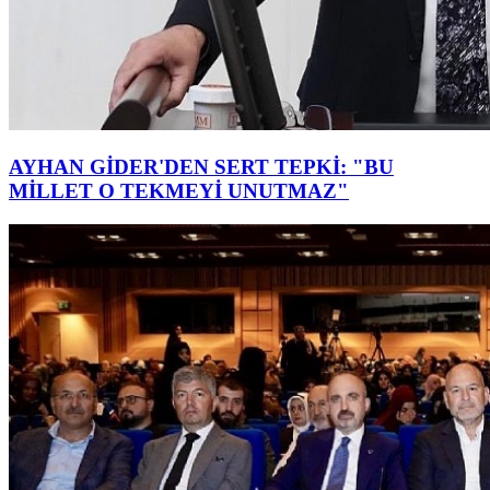
AYHAN GİDER'DEN SERT TEPKİ: "BU
MİLLET O TEKMEYİ UNUTMAZ"