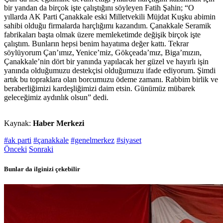
bir yandan da birçok işte çalıştığını söyleyen Fatih Şahin; “O
yıllarda AK Parti Çanakkale eski Milletvekili Müjdat Kuşku abimin
sahibi olduğu firmalarda harçlığımı kazandım. Çanakkale Seramik
fabrikaları başta olmak üzere memleketimde değişik birçok işte
çalıştım. Bunların hepsi benim hayatıma değer kattı. Tekrar
söylüyorum Çan’ımız, Yenice’miz, Gökçeada’mız, Biga’mızın,
Çanakkale’nin dört bir yanında yapılacak her güzel ve hayırlı işin
yanında olduğumuzu destekçisi olduğumuzu ifade ediyorum. Şimdi
artık bu topraklara olan borcumuzu ödeme zamanı. Rabbim birlik ve
beraberliğimizi kardeşliğimizi daim etsin. Günümüz mübarek
geleceğimiz aydınlık olsun” dedi.
Kaynak:
Haber Merkezi
#ak parti
#çanakkale
#genelmerkez
#siyaset
Önceki
Sonraki
Bunlar da ilginizi çekebilir