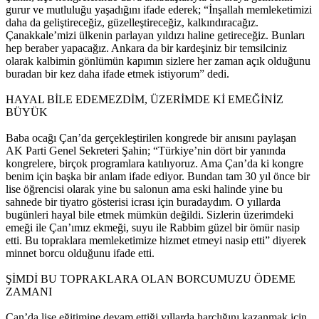
gurur ve mutluluğu yaşadığını ifade ederek; “İnşallah memleketimizi
daha da geliştireceğiz, güzelleştireceğiz, kalkındıracağız.
Çanakkale’mizi ülkenin parlayan yıldızı haline getireceğiz. Bunları
hep beraber yapacağız. Ankara da bir kardeşiniz bir temsilciniz
olarak kalbimin gönlümün kapımın sizlere her zaman açık olduğunu
buradan bir kez daha ifade etmek istiyorum” dedi.
HAYAL BİLE EDEMEZDİM, ÜZERİMDE Kİ EMEĞİNİZ
BÜYÜK
Baba ocağı Çan’da gerçekleştirilen kongrede bir anısını paylaşan
AK Parti Genel Sekreteri Şahin; “Türkiye’nin dört bir yanında
kongrelere, birçok programlara katılıyoruz. Ama Çan’da ki kongre
benim için başka bir anlam ifade ediyor. Bundan tam 30 yıl önce bir
lise öğrencisi olarak yine bu salonun ama eski halinde yine bu
sahnede bir tiyatro gösterisi icrası için buradaydım. O yıllarda
bugünleri hayal bile etmek mümkün değildi. Sizlerin üzerimdeki
emeği ile Çan’ımız ekmeği, suyu ile Rabbim güzel bir ömür nasip
etti. Bu topraklara memleketimize hizmet etmeyi nasip etti” diyerek
minnet borcu olduğunu ifade etti.
ŞİMDİ BU TOPRAKLARA OLAN BORCUMUZU ÖDEME
ZAMANI
Çan’da lise eğitimine devam ettiği yıllarda harçlığını kazanmak için