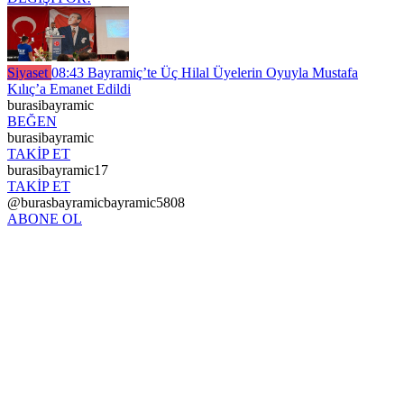
Siyaset
08:43
Bayramiç’te Üç Hilal Üyelerin Oyuyla Mustafa
Kılıç’a Emanet Edildi
burasibayramic
BEĞEN
burasibayramic
TAKİP ET
burasibayramic17
TAKİP ET
@burasbayramicbayramic5808
ABONE OL