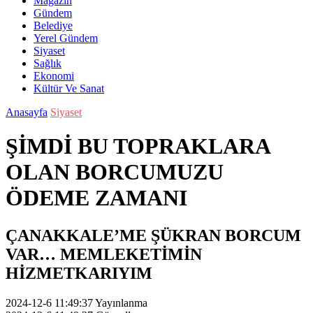
Magazin
Gündem
Belediye
Yerel Gündem
Siyaset
Sağlık
Ekonomi
Kültür Ve Sanat
Anasayfa
Siyaset
ŞİMDİ BU TOPRAKLARA
OLAN BORCUMUZU
ÖDEME ZAMANI
ÇANAKKALE’ME ŞÜKRAN BORCUM
VAR… MEMLEKETİMİN
HİZMETKARIYIM
2024-12-6 11:49:37
Yayınlanma