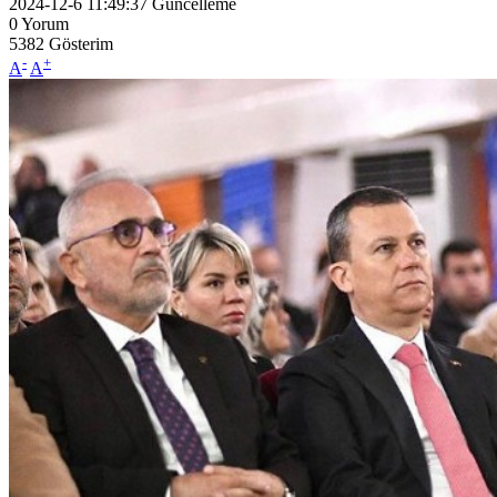
2024-12-6 11:49:37
Güncelleme
0
Yorum
5382
Gösterim
-
+
A
A