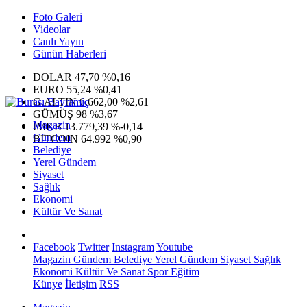
Foto Galeri
Videolar
Canlı Yayın
Günün Haberleri
DOLAR
47,70
%0,16
EURO
55,24
%0,41
G.ALTIN
6.662,00
%2,61
GÜMÜŞ
98
%3,67
Magazin
IMKB
13.779,39
%-0,14
Gündem
BITCOIN
64.992
%0,90
Belediye
Yerel Gündem
Siyaset
Sağlık
Ekonomi
Kültür Ve Sanat
Facebook
Twitter
Instagram
Youtube
Magazin
Gündem
Belediye
Yerel Gündem
Siyaset
Sağlık
Ekonomi
Kültür Ve Sanat
Spor
Eğitim
Künye
İletişim
RSS