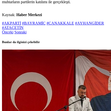
muhtarların partilerin katılımı ile gerçekleşti.
Kaynak:
Haber Merkezi
#AKPARTİ
#BAYRAMİÇ
#ÇANAKKALE
#AYHANGİDER
#ATAÇETİN
Önceki
Sonraki
Bunlar da ilginizi çekebilir