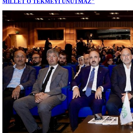
MİLLET O TEKMEYİ UNUTMAZ"