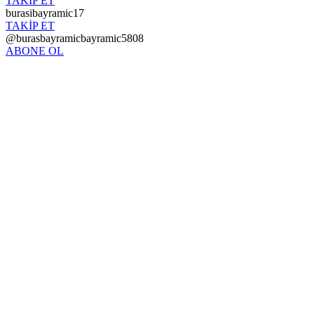
TAKİP ET
burasibayramic17
TAKİP ET
@burasbayramicbayramic5808
ABONE OL