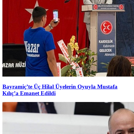
Bayramiç’te Üç Hilal Üyelerin Oyuyla Mustafa
Kılıç’a Emanet Edildi