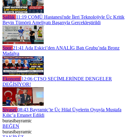
Sağlık
11:19
ÇOMÜ Hastanesi'nde İleri Teknolojiyle Üç Kritik
Beyin Tümörü Ameliyatı Başarıyla Gerçekleştirildi
Spor
21:41
Ada Eskici’den ANALİG Batı Grubu’nda Bronz
Madalya
Ekonomi
12:06
ÇTSO SEÇİMLERİNDE DENGELER
DEĞİŞİYOR!
Siyaset
08:43
Bayramiç’te Üç Hilal Üyelerin Oyuyla Mustafa
Kılıç’a Emanet Edildi
burasibayramic
BEĞEN
burasibayramic