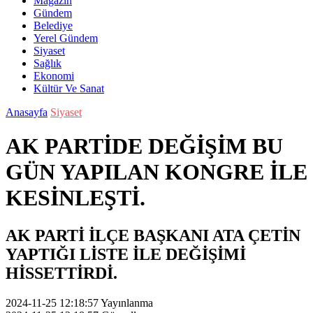
Magazin
Gündem
Belediye
Yerel Gündem
Siyaset
Sağlık
Ekonomi
Kültür Ve Sanat
Anasayfa
Siyaset
AK PARTİDE DEĞİŞİM BU
GÜN YAPILAN KONGRE İLE
KESİNLEŞTİ.
AK PARTİ İLÇE BAŞKANI ATA ÇETİN
YAPTIĞI LİSTE İLE DEĞİŞİMİ
HİSSETTİRDİ.
2024-11-25 12:18:57
Yayınlanma