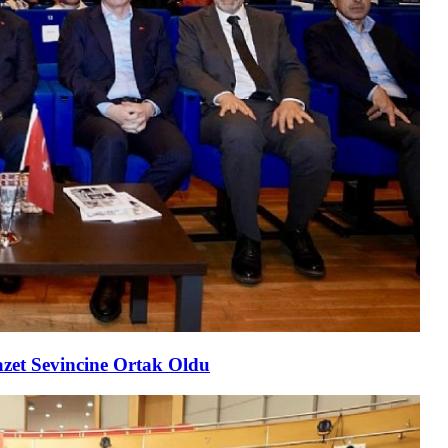
cazet Sevincine Ortak Oldu