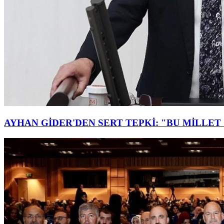
AYHAN GİDER'DEN SERT TEPKİ: "BU MİLLE