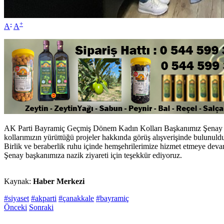
-
+
A
A
AK Parti Bayramiç Geçmiş Dönem Kadın Kolları Başkanımız Şenay Avcı,
kollarımızın yürüttüğü projeler hakkında görüş alışverişinde bulunuld
Birlik ve beraberlik ruhu içinde hemşehrilerimize hizmet etmeye devam
Şenay başkanımıza nazik ziyareti için teşekkür ediyoruz.
Kaynak:
Haber Merkezi
#siyaset
#akparti
#çanakkale
#bayramiç
Önceki
Sonraki