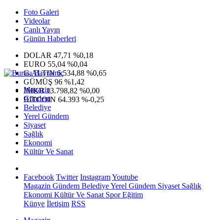
Foto Galeri
Videolar
Canlı Yayın
Günün Haberleri
DOLAR
47,71
%0,18
EURO
55,04
%0,04
G.ALTIN
6.534,88
%0,65
GÜMÜŞ
96
%1,42
Magazin
IMKB
13.798,82
%0,00
Gündem
BITCOIN
64.393
%-0,25
Belediye
Yerel Gündem
Siyaset
Sağlık
Ekonomi
Kültür Ve Sanat
Facebook
Twitter
Instagram
Youtube
Magazin
Gündem
Belediye
Yerel Gündem
Siyaset
Sağlık
Ekonomi
Kültür Ve Sanat
Spor
Eğitim
Künye
İletişim
RSS