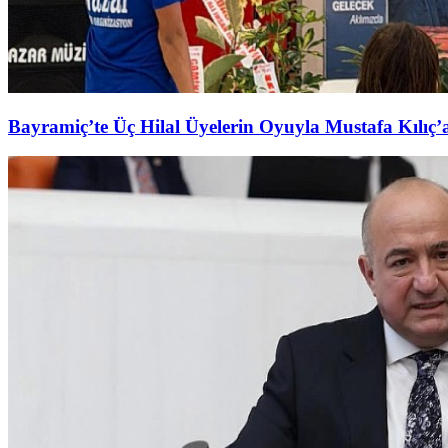
Bayramiç’te Üç Hilal Üyelerin Oyuyla Mustafa Kılıç’