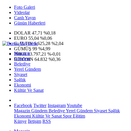
Foto Galeri
Videolar
Canlı Yayın
Günün Haberleri
DOLAR
47,71
%0,18
EURO
55,04
%0,06
G.ALTIN
6.625,28
%2,04
GÜMÜŞ
99
%4,99
Magazin
IMKB
13.797,21
%-0,01
Gündem
BITCOIN
64.832
%0,36
Belediye
Yerel Gündem
Siyaset
Sağlık
Ekonomi
Kültür Ve Sanat
Facebook
Twitter
Instagram
Youtube
Magazin
Gündem
Belediye
Yerel Gündem
Siyaset
Sağlık
Ekonomi
Kültür Ve Sanat
Spor
Eğitim
Künye
İletişim
RSS