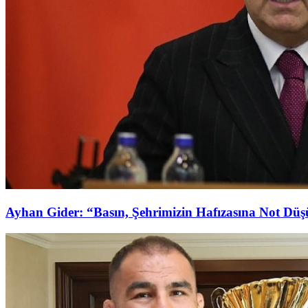
Ayhan Gider: “Basın, Şehrimizin Hafızasına Not Dü