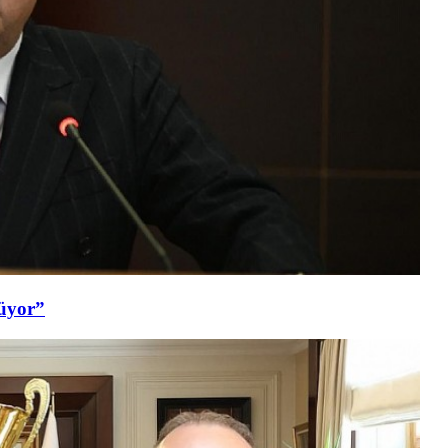
şüyor”