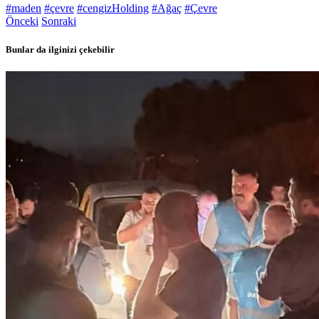
#maden
#çevre
#cengizHolding
#Ağaç
#Çevre
Önceki
Sonraki
Bunlar da ilginizi çekebilir