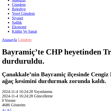
Magazin
Gündem
Belediye
Yerel Gündem
Siyaset
Sağlık
Ekonomi
Kültür Ve Sanat
Anasayfa
Gündem
Bayramiç’te CHP heyetinden Tru
durduruldu.
Çanakkale’nin Bayramiç ilçesinde Cengiz 
ağaç kesimini durdurmak zorunda kaldı.
2024-11-4 16:24:28
Yayınlanma
2024-11-4 16:24:28
Güncelleme
0
Yorum
4686
Gösterim
-
+
A
A