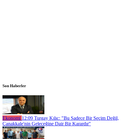
Son Haberler
Ekonomi
12:09
Turgay Kılıç: "Bu Sadece Bir Seçim Değil,
Çanakkale'nin Geleceğine Dair Bir Karardır"