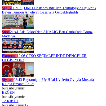
Sağlık
11:19
ÇOMÜ Hastanesi'nde İleri Teknolojiyle Üç Kritik
Beyin Tümörü Ameliyatı Başarıyla Gerçekleştirildi
Spor
21:41
Ada Eskici’den ANALİG Batı Grubu’nda Bronz
Madalya
Ekonomi
12:06
ÇTSO SEÇİMLERİNDE DENGELER
DEĞİŞİYOR!
Siyaset
08:43
Bayramiç’te Üç Hilal Üyelerin Oyuyla Mustafa
Kılıç’a Emanet Edildi
burasibayramic
BEĞEN
burasibayramic
TAKİP ET
burasibayramic17