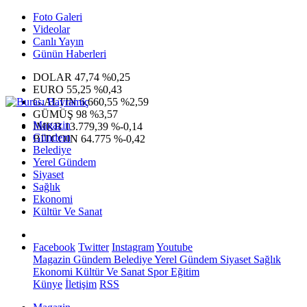
Foto Galeri
Videolar
Canlı Yayın
Günün Haberleri
DOLAR
47,74
%0,25
EURO
55,25
%0,43
G.ALTIN
6.660,55
%2,59
GÜMÜŞ
98
%3,57
Magazin
IMKB
13.779,39
%-0,14
Gündem
BITCOIN
64.775
%-0,42
Belediye
Yerel Gündem
Siyaset
Sağlık
Ekonomi
Kültür Ve Sanat
Facebook
Twitter
Instagram
Youtube
Magazin
Gündem
Belediye
Yerel Gündem
Siyaset
Sağlık
Ekonomi
Kültür Ve Sanat
Spor
Eğitim
Künye
İletişim
RSS