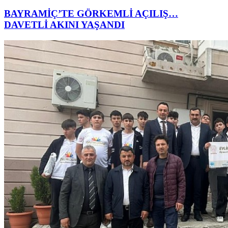
BAYRAMİÇ’TE GÖRKEMLİ AÇILIŞ…
DAVETLİ AKINI YAŞANDI