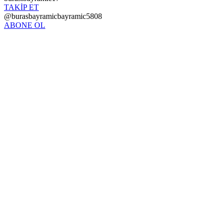
TAKİP ET
@burasbayramicbayramic5808
ABONE OL