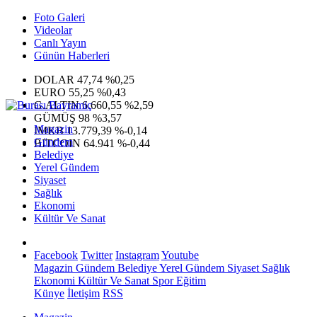
Foto Galeri
Videolar
Canlı Yayın
Günün Haberleri
DOLAR
47,74
%0,25
EURO
55,25
%0,43
G.ALTIN
6.660,55
%2,59
GÜMÜŞ
98
%3,57
Magazin
IMKB
13.779,39
%-0,14
Gündem
BITCOIN
64.941
%-0,44
Belediye
Yerel Gündem
Siyaset
Sağlık
Ekonomi
Kültür Ve Sanat
Facebook
Twitter
Instagram
Youtube
Magazin
Gündem
Belediye
Yerel Gündem
Siyaset
Sağlık
Ekonomi
Kültür Ve Sanat
Spor
Eğitim
Künye
İletişim
RSS