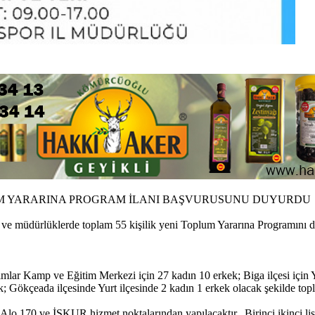
LUM YARARINA PROGRAM İLANI BAŞVURUSUNU DUYURDU
 ve müdürlüklerde toplam 55 kişilik yeni Toplum Yararına Programını 
lar Kamp ve Eğitim Merkezi için 27 kadın 10 erkek; Biga ilçesi için Yu
; Gökçeada ilçesinde Yurt ilçesinde 2 kadın 1 erkek olacak şekilde top
lo 170 ve İŞKUR hizmet noktalarından yapılacaktır. Birinci ikinci list