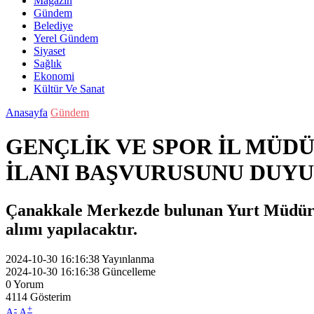
Magazin
Gündem
Belediye
Yerel Gündem
Siyaset
Sağlık
Ekonomi
Kültür Ve Sanat
Anasayfa
Gündem
GENÇLİK VE SPOR İL MÜD
İLANI BAŞVURUSUNU DUY
Çanakkale Merkezde bulunan Yurt Müdürlü
alımı yapılacaktır.
2024-10-30 16:16:38
Yayınlanma
2024-10-30 16:16:38
Güncelleme
0
Yorum
4114
Gösterim
-
+
A
A