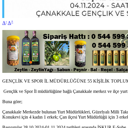
-
+
A
A
GENÇLİK VE SPOR İL MÜDÜRLÜĞÜNE 55 KİŞİLİK TOP
Gençlik ve Spor İl müdürlüğüne bağlı Çanakkale merkez ve ilçe yurt
Buna göre;
Çanakkale Merkezde bulunan Yurt Müdürlükleri, Güzelyalı Milli Takım
Konukevi için 4 kadın 1 erkek; Çan ilçesi Yurt Müdürlüğü için 3 erkek
Başvurular 28.10.2024-01.11.2024 tarihleri arasında İŞKUR E-Şube, A