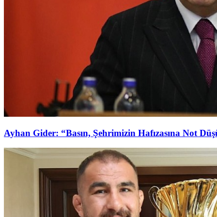
Ayhan Gider: “Basın, Şehrimizin Hafızasına Not Dü