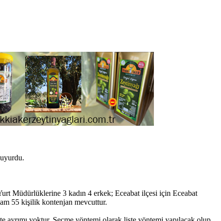
duyurdu.
rt Müdürlüklerine 3 kadın 4 erkek; Eceabat ilçesi için Eceabat
lam 55 kişilik kontenjan mevcuttur.
e ayrımı yoktur. Seçme yöntemi olarak liste yöntemi yapılacak olup