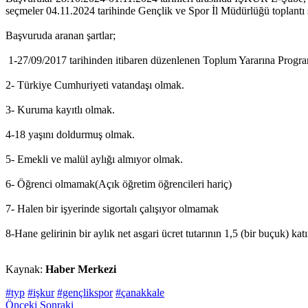
seçmeler 04.11.2024 tarihinde Gençlik ve Spor İl Müdürlüğü toplantı s
Başvuruda aranan şartlar;
1-27/09/2017 tarihinden itibaren düzenlenen Toplum Yararına Program
2- Türkiye Cumhuriyeti vatandaşı olmak.
3- Kuruma kayıtlı olmak.
4-18 yaşını doldurmuş olmak.
5- Emekli ve malül aylığı almıyor olmak.
6- Öğrenci olmamak(Açık öğretim öğrencileri hariç)
7- Halen bir işyerinde sigortalı çalışıyor olmamak
8-Hane gelirinin bir aylık net asgari ücret tutarının 1,5 (bir buçuk) ka
Kaynak:
Haber Merkezi
#typ
#işkur
#gençlikspor
#çanakkale
Önceki
Sonraki