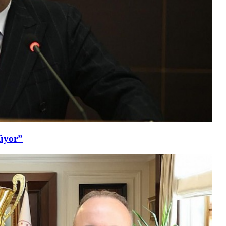
şüyor”