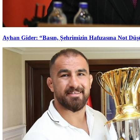
Ayhan Gider: “Basın, Şehrimizin Hafızasına Not Dü