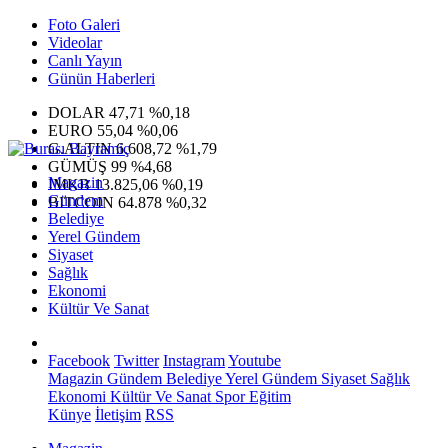
Foto Galeri
Videolar
Canlı Yayın
Günün Haberleri
DOLAR
47,71
%0,18
EURO
55,04
%0,06
G.ALTIN
6.608,72
%1,79
GÜMÜŞ
99
%4,68
Magazin
IMKB
13.825,06
%0,19
Gündem
BITCOIN
64.878
%0,32
Belediye
Yerel Gündem
Siyaset
Sağlık
Ekonomi
Kültür Ve Sanat
Facebook
Twitter
Instagram
Youtube
Magazin
Gündem
Belediye
Yerel Gündem
Siyaset
Sağlık
Ekonomi
Kültür Ve Sanat
Spor
Eğitim
Künye
İletişim
RSS