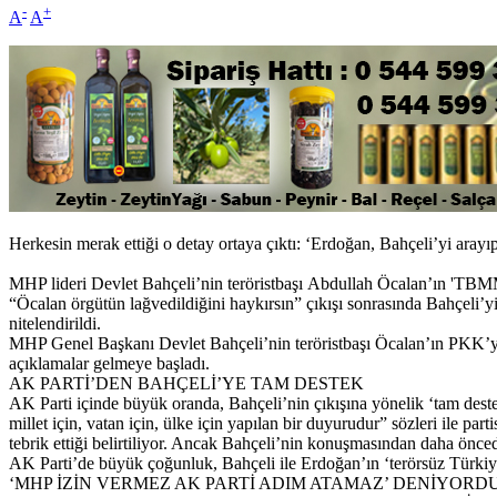
-
+
A
A
Herkesin merak ettiği o detay ortaya çıktı: ‘Erdoğan, Bahçeli’yi arayıp
MHP lideri Devlet Bahçeli’nin teröristbaşı Abdullah Öcalan’ın 'TB
“Öcalan örgütün lağvedildiğini haykırsın” çıkışı sonrasında Bahçeli’yi
nitelendirildi.
MHP Genel Başkanı Devlet Bahçeli’nin teröristbaşı Öcalan’ın PKK’y
açıklamalar gelmeye başladı.
AK PARTİ’DEN BAHÇELİ’YE TAM DESTEK
AK Parti içinde büyük oranda, Bahçeli’nin çıkışına yönelik ‘tam des
millet için, vatan için, ülke için yapılan bir duyurudur” sözleri ile
tebrik ettiği belirtiliyor. Ancak Bahçeli’nin konuşmasından daha önced
AK Parti’de büyük çoğunluk, Bahçeli ile Erdoğan’ın ‘terörsüz Türkiye’
‘MHP İZİN VERMEZ AK PARTİ ADIM ATAMAZ’ DENİYORD