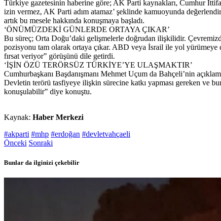
Türkiye gazetesinin haberine göre; AK Parti kaynakları, Cumhur İttif
izin vermez, AK Parti adım atamaz’ şeklinde kamuoyunda değerlendirm
artık bu mesele hakkında konuşmaya başladı.
‘ÖNÜMÜZDEKİ GÜNLERDE ORTAYA ÇIKAR’
Bu süreç; Orta Doğu’daki gelişmelerle doğrudan ilişkilidir. Çevremiz
pozisyonu tam olarak ortaya çıkar. ABD veya İsrail ile yol yürümeye 
fırsat veriyor” görüşünü dile getirdi.
‘İŞİN ÖZÜ TERÖRSÜZ TÜRKİYE’YE ULAŞMAKTIR’
Cumhurbaşkanı Başdanışmanı Mehmet Uçum da Bahçeli’nin açıklamaları
Devletin terörü tasfiyeye ilişkin sürecine katkı yapması gereken ve bu
konuşulabilir” diye konuştu.
Kaynak:
Haber Merkezi
#akparti
#mhp
#erdoğan
#devletvahçaeli
Önceki
Sonraki
Bunlar da ilginizi çekebilir