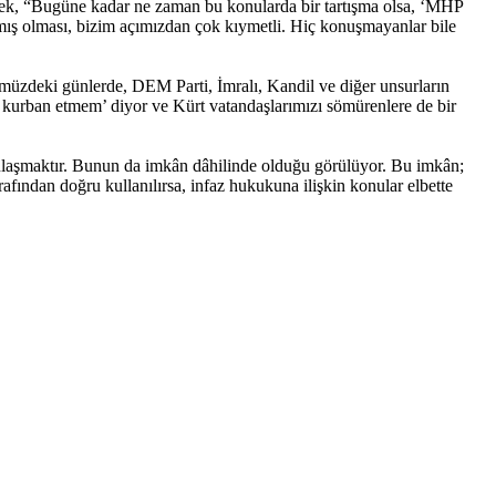
erek, “Bugüne kadar ne zaman bu konularda bir tartışma olsa, ‘MHP
mış olması, bizim açımızdan çok kıymetli. Hiç konuşmayanlar bile
müzdeki günlerde, DEM Parti, İmralı, Kandil ve diğer unsurların
i kurban etmem’ diyor ve Kürt vatandaşlarımızı sömürenlere de bir
ulaşmaktır. Bunun da imkân dâhilinde olduğu görülüyor. Bu imkân;
afından doğru kullanılırsa, infaz hukukuna ilişkin konular elbette