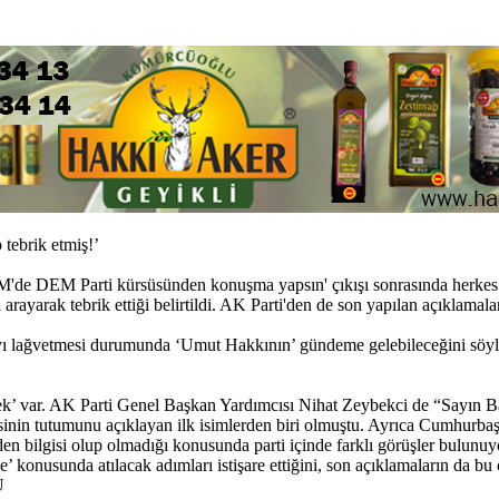
 tebrik etmiş!’
MM'de DEM Parti kürsüsünden konuşma yapsın' çıkışı sonrasında herke
 arayarak tebrik ettiği belirtildi. AK Parti'den de son yapılan açıklamal
ı lağvetmesi durumunda ‘Umut Hakkının’ gündeme gelebileceğini söyl
tek’ var. AK Parti Genel Başkan Yardımcısı Nihat Zeybekci de “Sayın B
 partisinin tutumunu açıklayan ilk isimlerden biri olmuştu. Ayrıca Cumh
en bilgisi olup olmadığı konusunda parti içinde farklı görüşler bulunuy
 konusunda atılacak adımları istişare ettiğini, son açıklamaların da bu
U