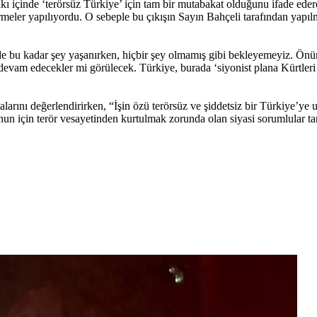
akı içinde ‘terörsüz Türkiye’ için tam bir mutabakat olduğunu ifade ed
eler yapılıyordu. O sebeple bu çıkışın Sayın Bahçeli tarafından yapıl
de bu kadar şey yaşanırken, hiçbir şey olmamış gibi bekleyemeyiz. Önü
devam edecekler mi görülecek. Türkiye, burada ‘siyonist plana Kürtler
nı değerlendirirken, “İşin özü terörsüz ve şiddetsiz bir Türkiye’ye 
nun için terör vesayetinden kurtulmak zorunda olan siyasi sorumlular tar