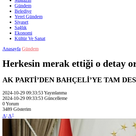
Magazin
Gündem
Belediye
Yerel Gündem
Siyaset
Sağlık
Ekonomi
Kültür Ve Sanat
Anasayfa
Gündem
Herkesin merak ettiği o detay or
AK PARTİ’DEN BAHÇELİ’YE TAM DE
2024-10-29 09:33:53
Yayınlanma
2024-10-29 09:33:53
Güncelleme
0
Yorum
3489
Gösterim
-
+
A
A