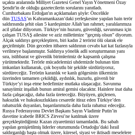
uçakta aralarında Milliyet Gazetesi Genel Yayın Yönetmeni Özay
Şendir'in de olduğu gazetecilerin sorularını yanıtladı.
Cumhurbakanı Erdoğan'ın açıklamaları şöyle: Öncelikle
dün
TUSAŞ
’ın Kahramankazan’daki yerleşkesine yapılan hain terör
saldırısında şehit olan 5 kardeşimize Allah’tan rahmet, yaralılarımıza
acil şifalar diliyorum. Türkiye’nin huzuru, güvenliği, savunması için
çalışan TUSAŞ ailesine ve aziz milletimize “geçmiş olsun” diyorum.
Alçak saldırıyı gerçekleştiren, biri kadın 2 terörist ölü olarak ele
geçirilmiştir. Dün geceden itibaren saldırının cevabı kat kat fazlasıyla
verilmeye başlanmıştır. Saldırıya yönelik adli soruşturmanın yanı
sıra, istihbarat ve güvenlik birimlerimiz de kapsamlı çalışma
yürütmektedir. Terörle mücadelemizi uhdemizde bulunan tüm
imkanları kullanarak, çok boyutlu bir şekilde sürdürüyoruz,
sürdüreceğiz. Terörün karanlık ve kanlı gölgesinin ülkemizin
üzerinden tamamen çekildiği, aydınlık, huzurlu, güvenli bir
Türkiye’yi inşa etme hedefimize mutlaka ulaşacağız. Savunma
sanayiimiz inşallah bunun amiral gemisi olacaktır. Hainlere inat daha
fazla çalışacağız, daha fazla üreteceğiz. Büyüyen, güçlenen,
haksızlık ve hukuksuzluklara cesaretle itiraz eden Türkiye’den
rahatsızlık duyanları, başarılarımızla daha fazla rahatsız edeceğiz.
Rusya Federasyonu Devlet Başkanı Sayın Vladimir Putin’in
davetine icabetle BRICS Zirvesi’ne katılmak üzere
gerçekleştirdiğimiz Kazan ziyaretimizi tamamladık. Bu sabah
yapılan genişletilmiş liderler oturumunda Ortadoğu’daki İsrail
saldırganlığı başta olmak üzere, küresel, siyasi ve iktisadi meselelere