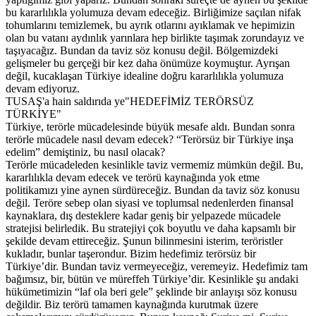
bu kararlılıkla yolumuza devam edeceğiz. Birliğimize saçılan nifak
tohumlarını temizlemek, bu ayrık otlarını ayıklamak ve hepimizin
olan bu vatanı aydınlık yarınlara hep birlikte taşımak zorundayız ve
taşıyacağız. Bundan da taviz söz konusu değil. Bölgemizdeki
gelişmeler bu gerçeği bir kez daha önümüze koymuştur. Ayrışan
değil, kucaklaşan Türkiye idealine doğru kararlılıkla yolumuza
devam ediyoruz.
TUSAŞ'a hain saldırıda ye"HEDEFİMİZ TERÖRSÜZ
TÜRKİYE"
Türkiye, terörle mücadelesinde büyük mesafe aldı. Bundan sonra
terörle mücadele nasıl devam edecek? “Terörsüz bir Türkiye inşa
edelim” demiştiniz, bu nasıl olacak?
Terörle mücadeleden kesinlikle taviz vermemiz mümkün değil. Bu,
kararlılıkla devam edecek ve terörü kaynağında yok etme
politikamızı yine aynen sürdüreceğiz. Bundan da taviz söz konusu
değil. Teröre sebep olan siyasi ve toplumsal nedenlerden finansal
kaynaklara, dış desteklere kadar geniş bir yelpazede mücadele
stratejisi belirledik. Bu stratejiyi çok boyutlu ve daha kapsamlı bir
şekilde devam ettireceğiz. Şunun bilinmesini isterim, teröristler
kukladır, bunlar taşerondur. Bizim hedefimiz terörsüz bir
Türkiye’dir. Bundan taviz vermeyeceğiz, veremeyiz. Hedefimiz tam
bağımsız, bir, bütün ve müreffeh Türkiye’dir. Kesinlikle şu andaki
hükümetimizin “laf ola beri gele” şeklinde bir anlayışı söz konusu
değildir. Biz terörü tamamen kaynağında kurutmak üzere