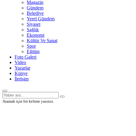
Magazin
Gündem
Belediye
Yerel Gündem
Siyaset
Sağlık
Ekonomi
Kültür Ve Sanat
Spor
Eğitim
Foto Galeri
Video
Yazarlar
Künye
İletişim
Aramak için bir kelime yazınız.