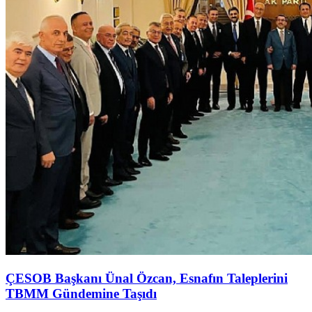
ÇESOB Başkanı Ünal Özcan, Esnafın Taleplerini
TBMM Gündemine Taşıdı