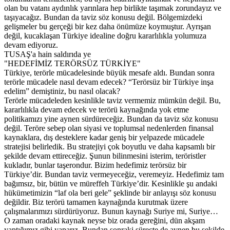
olan bu vatanı aydınlık yarınlara hep birlikte taşımak zorundayız ve
taşıyacağız. Bundan da taviz söz konusu değil. Bölgemizdeki
gelişmeler bu gerçeği bir kez daha önümüze koymuştur. Ayrışan
değil, kucaklaşan Türkiye idealine doğru kararlılıkla yolumuza
devam ediyoruz.
TUSAŞ'a hain saldırıda ye
"HEDEFİMİZ TERÖRSÜZ TÜRKİYE"
Türkiye, terörle mücadelesinde büyük mesafe aldı. Bundan sonra
terörle mücadele nasıl devam edecek? “Terörsüz bir Türkiye inşa
edelim” demiştiniz, bu nasıl olacak?
Terörle mücadeleden kesinlikle taviz vermemiz mümkün değil. Bu,
kararlılıkla devam edecek ve terörü kaynağında yok etme
politikamızı yine aynen sürdüreceğiz. Bundan da taviz söz konusu
değil. Teröre sebep olan siyasi ve toplumsal nedenlerden finansal
kaynaklara, dış desteklere kadar geniş bir yelpazede mücadele
stratejisi belirledik. Bu stratejiyi çok boyutlu ve daha kapsamlı bir
şekilde devam ettireceğiz. Şunun bilinmesini isterim, teröristler
kukladır, bunlar taşerondur. Bizim hedefimiz terörsüz bir
Türkiye’dir. Bundan taviz vermeyeceğiz, veremeyiz. Hedefimiz tam
bağımsız, bir, bütün ve müreffeh Türkiye’dir. Kesinlikle şu andaki
hükümetimizin “laf ola beri gele” şeklinde bir anlayışı söz konusu
değildir. Biz terörü tamamen kaynağında kurutmak üzere
çalışmalarımızı sürdürüyoruz. Bunun kaynağı Suriye mi, Suriye…
O zaman oradaki kaynak neyse biz orada gereğini, dün akşam
yaptığımız gibi yaparız. Bundan sonraki süreçte de aynen bu şekilde