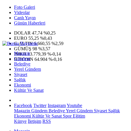
Foto Galeri
Videolar
Canlı Yayın
Günün Haberleri
DOLAR
47,74
%0,25
EURO
55,25
%0,43
G.ALTIN
6.660,55
%2,59
GÜMÜŞ
98
%3,57
Magazin
IMKB
13.779,39
%-0,14
Gündem
BITCOIN
64.904
%-0,16
Belediye
Yerel Gündem
Siyaset
Sağlık
Ekonomi
Kültür Ve Sanat
Facebook
Twitter
Instagram
Youtube
Magazin
Gündem
Belediye
Yerel Gündem
Siyaset
Sağlık
Ekonomi
Kültür Ve Sanat
Spor
Eğitim
Künye
İletişim
RSS