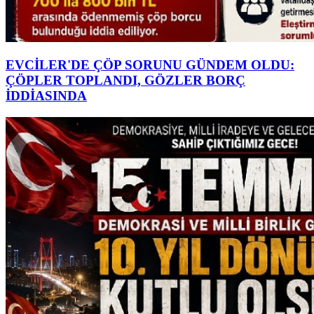
EVCİLER'DE ÇÖP SORUNU GÜNDEM OLDU:
ÇÖPLER TOPLANDI, GÖZLER BORÇ
İDDİASINDA