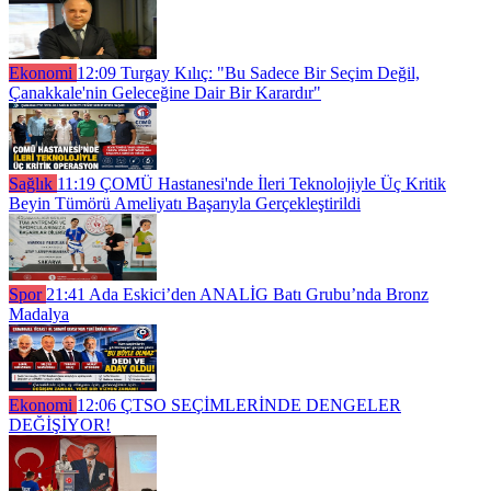
Ekonomi
12:09
Turgay Kılıç: "Bu Sadece Bir Seçim Değil,
Çanakkale'nin Geleceğine Dair Bir Karardır"
Sağlık
11:19
ÇOMÜ Hastanesi'nde İleri Teknolojiyle Üç Kritik
Beyin Tümörü Ameliyatı Başarıyla Gerçekleştirildi
Spor
21:41
Ada Eskici’den ANALİG Batı Grubu’nda Bronz
Madalya
Ekonomi
12:06
ÇTSO SEÇİMLERİNDE DENGELER
DEĞİŞİYOR!