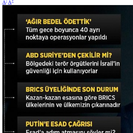
-
+
A
A