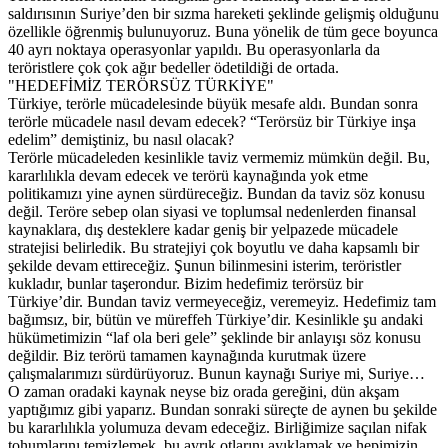
saldırısının Suriye’den bir sızma hareketi şeklinde gelişmiş olduğunu
özellikle öğrenmiş bulunuyoruz. Buna yönelik de tüm gece boyunca
40 ayrı noktaya operasyonlar yapıldı. Bu operasyonlarla da
teröristlere çok çok ağır bedeller ödetildiği de ortada.
"HEDEFİMİZ TERÖRSÜZ TÜRKİYE"
Türkiye, terörle mücadelesinde büyük mesafe aldı. Bundan sonra
terörle mücadele nasıl devam edecek? “Terörsüz bir Türkiye inşa
edelim” demiştiniz, bu nasıl olacak?
Terörle mücadeleden kesinlikle taviz vermemiz mümkün değil. Bu,
kararlılıkla devam edecek ve terörü kaynağında yok etme
politikamızı yine aynen sürdüreceğiz. Bundan da taviz söz konusu
değil. Teröre sebep olan siyasi ve toplumsal nedenlerden finansal
kaynaklara, dış desteklere kadar geniş bir yelpazede mücadele
stratejisi belirledik. Bu stratejiyi çok boyutlu ve daha kapsamlı bir
şekilde devam ettireceğiz. Şunun bilinmesini isterim, teröristler
kukladır, bunlar taşerondur. Bizim hedefimiz terörsüz bir
Türkiye’dir. Bundan taviz vermeyeceğiz, veremeyiz. Hedefimiz tam
bağımsız, bir, bütün ve müreffeh Türkiye’dir. Kesinlikle şu andaki
hükümetimizin “laf ola beri gele” şeklinde bir anlayışı söz konusu
değildir. Biz terörü tamamen kaynağında kurutmak üzere
çalışmalarımızı sürdürüyoruz. Bunun kaynağı Suriye mi, Suriye…
O zaman oradaki kaynak neyse biz orada gereğini, dün akşam
yaptığımız gibi yaparız. Bundan sonraki süreçte de aynen bu şekilde
bu kararlılıkla yolumuza devam edeceğiz. Birliğimize saçılan nifak
tohumlarını temizlemek, bu ayrık otlarını ayıklamak ve hepimizin