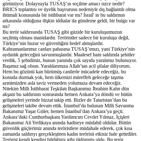
görünüyor. Dolayısıyla TUSAŞ’ın seçilme amacı sizce nedir?
BRICS toplantısı ve üyelik başvurusu nedeniyle dış bağlantılı olma
ihtimali konusunda bir istihbarat var mı? İsrail' in bu saldırının
arkasında olduğuna ilişkin iddialar da gündeme geldi, bir bulgu var
mı?
Bu terör saldırısında TUSAŞ gibi güzide bir kuruluşumuzun
seçilmiş olması manidardır. Teröristler sadece bir kuruluşu değil,
Türkiye’nin huzur ve güvenliğini hedef almışlardır.
Kahramanlarımız canları pahasına TUSAŞ’ımızı, yani Türkiye’nin
aydınlık geleceğini savunmuşlardır. Maalesef hain saldırıda şehitler
verdik, 5 şehidimiz, bunun yanında çok sayıda yaralımız bulunuyor.
Başımız sağ olsun. Yaralılarımıza Allah’tan acil şifalar diliyorum.
Hem bu gözünü kan bürümüş canilerle mücadele edeceğiz, bu
konuda durmak yok, hem ülkemizi müreffeh geleceğe taşıma
azmimizden asla taviz vermeden yolumuza devam edeceğiz.
Nitekim Milli İstihbarat Teşkilatı Başkanımız İbrahim Kalın dün
akşam bu saldırının sonrasında hemen Ankara’ya döndü ve bütün
gelişmeleri yerinde bizzat takip etti. Bizler de Tataristan’dan bu
gelişmeleri takibe devam ettik. İstanbul’da bulunan Milli Savunma
Bakanımız Yaşar Güler, hemen İstanbul’dan Ankara’ya geçti.
Ankara’daki Cumhurbaşkanı Yardımcım Cevdet Yılmaz, İçişleri
Bakanımız Ali Yerlikaya anında hadiseye müdahil oldular. Bütün
güvenlik güçlerimiz anında teröristlere müdahale ederek, çok kısa
zamanda saldırıyı gerçekleştiren kadın teröristi etkisiz hale getirdiler.
Terörist kendi kendini bildiğiniz gibi öldürmüş oldu. Bu terör