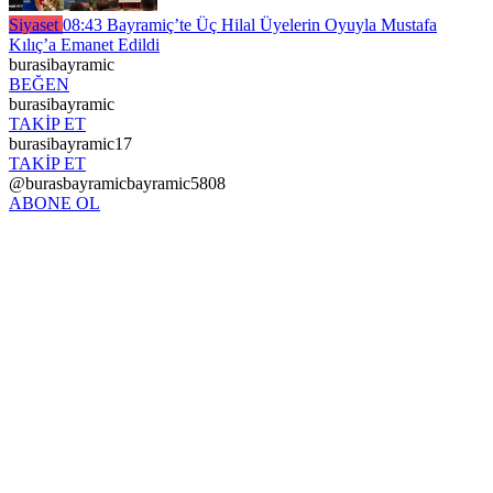
Siyaset
08:43
Bayramiç’te Üç Hilal Üyelerin Oyuyla Mustafa
Kılıç’a Emanet Edildi
burasibayramic
BEĞEN
burasibayramic
TAKİP ET
burasibayramic17
TAKİP ET
@burasbayramicbayramic5808
ABONE OL