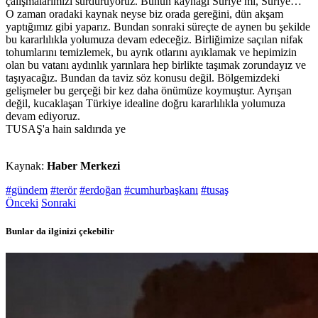
çalışmalarımızı sürdürüyoruz. Bunun kaynağı Suriye mi, Suriye…
O zaman oradaki kaynak neyse biz orada gereğini, dün akşam
yaptığımız gibi yaparız. Bundan sonraki süreçte de aynen bu şekilde
bu kararlılıkla yolumuza devam edeceğiz. Birliğimize saçılan nifak
tohumlarını temizlemek, bu ayrık otlarını ayıklamak ve hepimizin
olan bu vatanı aydınlık yarınlara hep birlikte taşımak zorundayız ve
taşıyacağız. Bundan da taviz söz konusu değil. Bölgemizdeki
gelişmeler bu gerçeği bir kez daha önümüze koymuştur. Ayrışan
değil, kucaklaşan Türkiye idealine doğru kararlılıkla yolumuza
devam ediyoruz.
TUSAŞ'a hain saldırıda ye
Kaynak:
Haber Merkezi
#gündem
#terör
#erdoğan
#cumhurbaşkanı
#tusaş
Önceki
Sonraki
Bunlar da ilginizi çekebilir