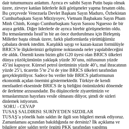
dair tutumumuzu anlattım. Ayrıca ev sahibi Sayın Putin başta olmak
üzere, zirveye katılan liderlerle ikili görüşmeler yapma fırsatım oldu.
Bu çerçevede Venezuela Devlet Başkanı Sayın Maduro, Özbekistan
Cumhurbaşkanı Sayın Mirziyoyev, Vietnam Başbakanı Sayın Pham
Minh Chinh, Kongo Cumhurbaşkanı Sayın Sassou Nguesso ile bir
araya geldik. Diğer liderlerle de ayrıca birebir görüşmelerim oldu.
Bu temaslarımda İsrail’in bir an önce durdurulması için Birleşmiş
Milletler başta olmak üzere, farklı platformlarda yürüttüğümüz
çabalara destek istedim. Karşılıklı saygı ve kazan-kazan formülüyle
BRICS’le ilişkilerimizi geliştirme noktasında neler yapılabileceğini
ele aldık. Önemli kısmı bizim gibi G20 üyesi olan BRICS ülkeleri
dünya yüzölçümünün yaklaşık yüzde 30’unu, nüfusunun yüzde
45’ini kapsıyor. Küresel petrol üretiminin yüzde 40’ı, mal ihracatının
yüzde 25’i, ticaretin 5’te 2’si de yine BRICS ülkeleri tarafından
gerçekleştiriliyor. Sadece bu veriler bile BRICS platformunun
ekonomik açıdan önemini göstermektedir. Türkiye de kendi
menfaatleri ekseninde BRICS ile iş birliğini önümüzdeki dönemde
de ilerletme arzusundadır. Bu düşüncelerle ziyaretimizin ve
temaslarımızın hayırlara vesile olmasını diliyor, şimdi de sizleri
dinlemek istiyorum.
SORU - CEVAP
TUSAŞ SALDIRISI: SURİYE'DEN SIZDILAR
TUSAŞ’a yönelik hain saldırı ile ilgili son bilgileri merak ediyoruz.
Zamanlaması açısından bakıldığında ne dersiniz? İlk açıklama ve
bilgilere göre saldırı terör örgütü PKK tarafından yapılmış