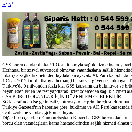
-
+
A
A
GSS borcu olanlar dikkat! 1 Ocak itibarıyla sağlık hizmetinden yarar
Herhangi bir sosyal güvencesi olmayan vatandaşların sağlık hizmetind
itibarıyla sağlık hizmetinden faydalanamayacak. Ak Parti kanadında ise
1 Ocak 2012 tarihi itibarıyla herhangi bir sosyal güvencesi olmayan Tür
Türkiye'de 9 milyondan fazla kişi GSS kapsamında bulunuyor ve brüt a
beyan edenlerden ise test yaptırarak ücret ödemeden sağlık hizmeti ala
GSS BORCU OLANLAR İÇİN DÜZENLEME GELEBİLİR
SGK tarafından ise gelir testi yaptırmayan ve prim borçlusu durumund
Türkiye Gazetesi'nin haberine göre, hükümet ve AK Parti kanadında b
de düzenleme yapılacağı konuşuluyor.
Diğer bir seçenek ise Cumhurbaşkanı Kararı ile GSS borcu olanların s
borcu olan vatandaşların kamu hastanelerinden sağlık hizmeti alması uz