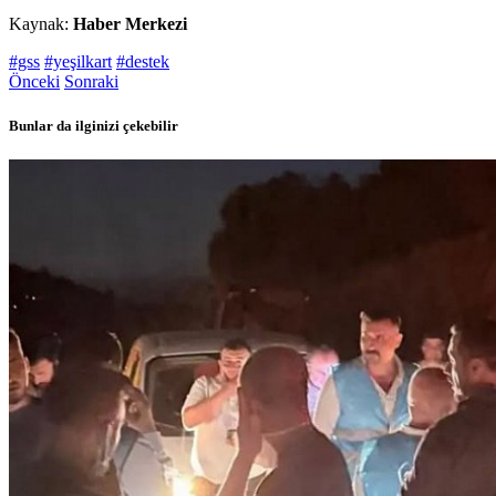
Kaynak:
Haber Merkezi
#gss
#yeşilkart
#destek
Önceki
Sonraki
Bunlar da ilginizi çekebilir