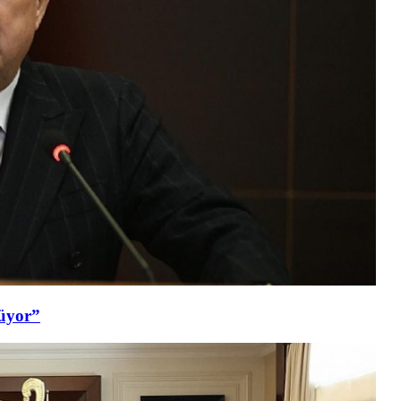
şüyor”