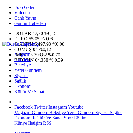
Foto Galeri
Videolar
Canlı Yayın
Günün Haberleri
DOLAR
47,70
%0,15
EURO
55,05
%0,06
G.ALTIN
6.497,93
%0,08
GÜMÜŞ
94
%0,12
Magazin
IMKB
13.798,82
%0,70
Gündem
BITCOIN
64.358
%-0,39
Belediye
Yerel Gündem
Siyaset
Sağlık
Ekonomi
Kültür Ve Sanat
Facebook
Twitter
Instagram
Youtube
Magazin
Gündem
Belediye
Yerel Gündem
Siyaset
Sağlık
Ekonomi
Kültür Ve Sanat
Spor
Eğitim
Künye
İletişim
RSS