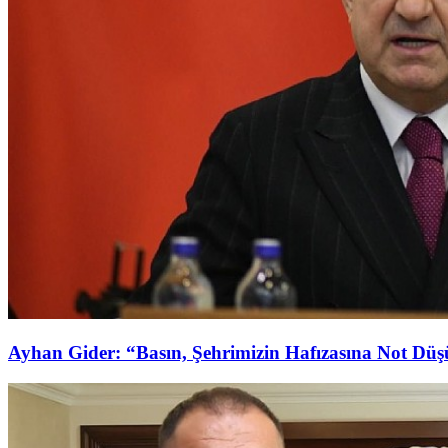
Ayhan Gider: “Basın, Şehrimizin Hafızasına Not Dü