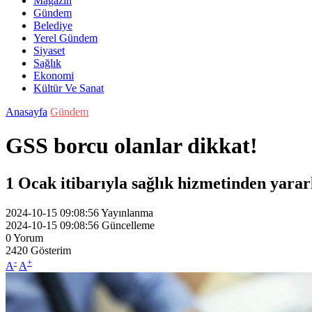
Magazin
Gündem
Belediye
Yerel Gündem
Siyaset
Sağlık
Ekonomi
Kültür Ve Sanat
Anasayfa
Gündem
GSS borcu olanlar dikkat!
1 Ocak itibarıyla sağlık hizmetinden yarar
2024-10-15 09:08:56
Yayınlanma
2024-10-15 09:08:56
Güncelleme
0
Yorum
2420
Gösterim
-
+
A
A