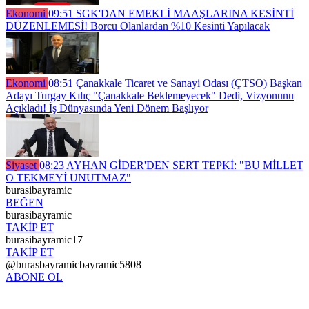
Ekonomi
09:51
SGK'DAN EMEKLİ MAAŞLARINA KESİNTİ
DÜZENLEMESİ! Borcu Olanlardan %10 Kesinti Yapılacak
Ekonomi
08:51
Çanakkale Ticaret ve Sanayi Odası (ÇTSO) Başkan
Adayı Turgay Kılıç "Çanakkale Beklemeyecek" Dedi, Vizyonunu
Açıkladı! İş Dünyasında Yeni Dönem Başlıyor
Siyaset
08:23
AYHAN GİDER'DEN SERT TEPKİ: "BU MİLLET
O TEKMEYİ UNUTMAZ"
burasibayramic
BEĞEN
burasibayramic
TAKİP ET
burasibayramic17
TAKİP ET
@burasbayramicbayramic5808
ABONE OL