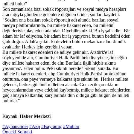
milleti bulur"
Son zamanlarda bazı sokak röportajları ve sosyal medya hesapları
aracılığıyla gündeme gelenlere değinen Gider, şunları kaydetti:
"Sözüm ona bazıları sokak röportajı adı altında bazıları sosyal
medya platformlarında, bu millete hakaret eden, bu milletin
değerleriyle alay eden adamlar. Diyebilirsiniz ki 'Bu iş şahsidir.'. Bir
adam bir laf ediyorsa, bir adam bir iş yapıyorsa bunun bedelini öder.
Çok doğru. Allah'a şükür ki devletin bütün mekanizmaları dimdik
ayaktadır. Herkes için gereğini yapar.
Bu millete hakaret edenleri de adliye gelir alır, Atatürk'e laf
söyleyeni de alır, Cumhuriyet Halk Partili belediyeyi eleştireceğim
diye millete hakaret edeni de alır. Bunlarla ilgili hiçbir sıkıntı
yaşanmaz. Eden bulur. Peki sıkıntı nerede? Sıkıntı şurada. Bu
millete hakaret edenleri, alıp Cumhuriyet Halk Partisi protokolüne
oturtursa, ona paye vermeye kalkarsa işte sıkıntı bu. Herkes millete
gelecek, herkes gücünü milletten alacak. Gencecik çocukların
heyecanlarından veya edebini kaybetmiş, millete hakaret edenlerden
güç almaya kalkanlar, karşılarında dün olduğu gibi bugün de milleti
bulurlar."
Kaynak:
Haber Merkezi
#AyhanGider
#Akp
#Bayramiç
#Muhtar
Önceki
Sonraki