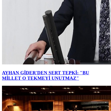
AYHAN GİDER'DEN SERT TEPKİ: "BU
MİLLET O TEKMEYİ UNUTMAZ"