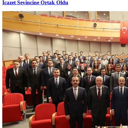
İcazet Sevincine Ortak Oldu