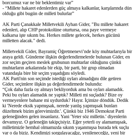
borcumuz var ne bir beklentimiz var”
- “Millete hakaret edenlerden güç almaya kalkanlar, karşılarında dün
olduğu gibi bugün de milleti bulurlar”
AK Parti Çanakkale Milletvekili Ayhan Gider, "Bu millete hakaret
edenleri, alıp CHP protokolüne oturtursa, ona paye vermeye
kalkarsa işte sıkıntı bu. Herkes millete gelecek, herkes gücünü
milletten alacak." dedi.
Milletvekili Gider, Bayramiç Öğretmenevi’nde köy muhtarlarıyla bir
araya geldi. Gündeme ilişkin değerlendirmelerde bulunan Gider, en
zor seçim geçiren meslek grubunun muhtarlar olduğunu çünkü
muhtarların arkalarında bir ekip, bir parti, bir grup olmadan
vatandaşla bire bir seçim yaşadığını söyledi.
AK Parti'nin son seçimde istediği oyları almadığını dile getiren
Gider, seçimlere ilişkin şu değerlendirmede bulundu:
“Çok daha fazla oy almayı bekliyorduk ama bu oyları alamadık.
Peki bu oyları alamadık ne yaptık? Milleti mi suçladık? Bize oy
vermeyenlere bahane mi uydurduk? Hayır. İçimize döndük. Dedik
ki 'Nerede eksik yapmışsak, nerede yanlış yapmışsak bunları
düzeltmek bizim görevimizdir.'. Çünkü biz 1946 Demokrat Parti
geleneğinden gelen insanlarız. Yani 'Yeter söz milletin.' diyenlerin
devamıyız. O geleneğin takipçisiyiz. Eğer yeterli oy alamamışsak,
milletimizle hemhal olmamızda sıkıntı yaşanmışsa burada tek suçlu
var o da biziz. Kendimizi sorgulayacağız, yenileneceğiz, yeni bir