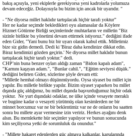
bakış açısıyla, yeni ekiplerle gerekiyorsa yeni kadrolarla yolumuza
devam edeceğiz. Dolayısıyla bu bizim için ancak bir uyarıdır. "
- "Ne diyorsa millet haklıdır tartışılacak hiçbir tarafı yoktur”
Her ne kadar seçimde bekledikleri oyu alamasalar da Köylere
Hizmet Götürme Birliği seçimlerinde muhtarların ve milletin "Biz
sizinle birlikte bu yönetimi devam ettirmek istiyoruz." dediğini ifade
eden Gider, "Yani bunu biz bir uyarı olarak kabul ettik. Milletimiz
bize siz gidin demedi. Dedi ki 'Biraz daha kendinize dikkat edin.
Biraz kendimizi gözden geçirin.' Ne diyorsa millet haklıdır bunun
tartışılacak hiçbir tarafı yoktur." dedi.
CHP’nin buna benzer oyları aldığı zaman "Bidon kapalı adam",
"Karnını kaşıyan adam.", "Bunlar cahil.", "Eğitim seviyesi düşük."
dediğini belirten Gider, sözlerine şöyle devam etti:
“Milletle hemhal olmayı düşünmüyordu. Oysa siyaset bu millet için
yapılır. Bu milletle birlikte yapılır. Bizim siyaset yaparken bu millet
dışında güç aldığımız, bu millet dışında başvurduğumuz hiçbir odak
yoktur. Ne yurt dışındaki odaklar, ne ülke içinde vesayete meraklı
ve bugüne kadar o vesayeti yürütmüş olan kesimlerden ne bir
minnet borcumuz var ne bir beklentimiz var ne de onların bu saatten
sonra bu millete ayar vermesine izin veririz. Herkes ayağını denk
alsın. Bu memlekette hür seçimler yapılıyor ve bunun sonucunda
kim seçiliyorsa yetki de sorumluluk da onundur."
- "Millete hakaret edenlerden güç almaya kalkanlar, karşılarında