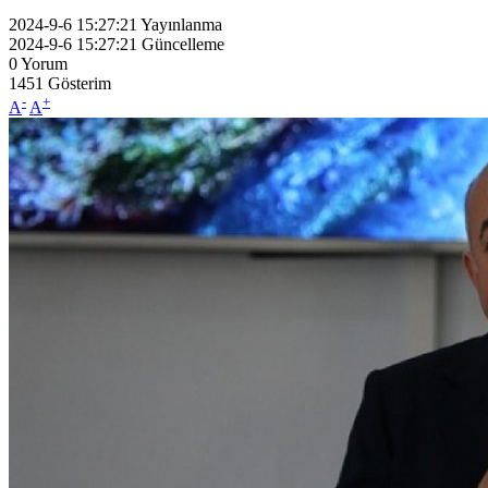
2024-9-6 15:27:21
Yayınlanma
2024-9-6 15:27:21
Güncelleme
0
Yorum
1451
Gösterim
-
+
A
A