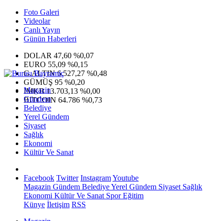
Foto Galeri
Videolar
Canlı Yayın
Günün Haberleri
DOLAR
47,60
%0,07
EURO
55,09
%0,15
G.ALTIN
6.527,27
%0,48
GÜMÜŞ
95
%0,20
Magazin
IMKB
13.703,13
%0,00
Gündem
BITCOIN
64.786
%0,73
Belediye
Yerel Gündem
Siyaset
Sağlık
Ekonomi
Kültür Ve Sanat
Facebook
Twitter
Instagram
Youtube
Magazin
Gündem
Belediye
Yerel Gündem
Siyaset
Sağlık
Ekonomi
Kültür Ve Sanat
Spor
Eğitim
Künye
İletişim
RSS