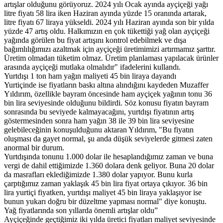
artışlar olduğunu görüyoruz. 2024 yılı Ocak ayında ayçiçeği yağı
litre fiyatı 58 lira iken Haziran ayında yüzde 15 oranında artarak,
litre fiyatı 67 liraya yükseldi. 2024 yılı Haziran ayında son bir yılda
yüzde 47 artış oldu. Halkımızın en çok tükettiği yağ olan ayçiçeği
yağında görülen bu fiyat artışını kontrol edebilmek ve dışa
bağımlılığımızı azaltmak için ayçiçeği üretimimizi artırmamız şarttır.
Üretim olmadan tüketim olmaz. Üretim planlaması yapılacak ürünler
arasında ayçiçeği mutlaka olmalıdır" ifadelerini kullandı.
Yurtdışı 1 ton ham yağın maliyeti 45 bin liraya dayandı
Yurtiçinde ise fiyatların baskı altına alındığını kaydeden Muzaffer
Yıldırım, özellikle bayram öncesinde ham ayçiçek yağının tonu 36
bin lira seviyesinde olduğunu bildirdi. Söz konusu fiyatın bayram
sonrasında bu seviyede kalmayacağını, yurtdışı fiyatının artış
göstermesinden sonra ham yağın 38 ile 39 bin lira seviyesine
gelebileceğinin konuşulduğunu aktaran Yıldırım, "Bu fiyatın
oluşması da gayet normal, şu anda düşük seviyelerde gitmesi zaten
anormal bir durum.
Yurtdışında tonunu 1.000 dolar ile hesaplandığımız zaman ve buna
vergi de dahil ettiğimizde 1.360 dolara denk geliyor. Buna 20 dolar
da masrafları eklediğimizde 1.380 dolar yapıyor. Bunu kurla
çarptığımız zaman yaklaşık 45 bin lira fiyat ortaya çıkıyor. 36 bin
lira yurtiçi fiyatken, yurtdışı maliyet 45 bin liraya yaklaşıyor ise
bunun yukarı doğru bir düzeltme yapması normal" diye konuştu.
Yağ fiyatlarında son yıllarda önemli artışlar oldu”
Ayçiçeğinde geçtiğimiz iki yılda üretici fiyatları maliyet seviyesinde