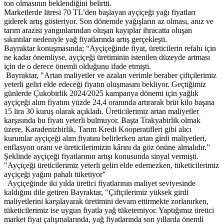
ton olmasının beklendiğini belirtti.
Marketlerde litresi 70 TL’den başlayan ayçiçeği yağı fiyatları
giderek artış gösteriyor. Son dönemde yağışların az olması, anız ve
tarım arazisi yangınlarından oluşan kayıplar ihracatta oluşan
sıkıntılar nedeniyle yağ fiyatlarında artış gerçekleşti.
Bayraktar konuşmasında; “Ayçiçeğinde fiyat, üreticilerin refahı için
ne kadar önemliyse, ayçiçeği üretiminin istenilen düzeyde artması
için de o derece önemli olduğunu ifade etmişti.
Bayraktar, "Artan maliyetler ve azalan verimle beraber çiftçilerimiz
yeterli geliri elde edeceği fiyatın oluşmasını bekliyor. Geçtiğimiz
günlerde Çukobirlik 2024/2025 kampanya dönemi için yağlık
ayçiçeği alım fiyatını yüzde 24,4 oranında artırarak brüt kilo başına
15 lira 30 kuruş olarak açıkladı. Üreticilerimiz artan maliyetler
karşısında bu fiyatı yeterli bulmuyor. Başta Trakyabirlik olmak
üzere, Karadenizbirlik, Tarım Kredi Kooperatifleri gibi alıcı
kurumlar ayçiçeği alım fiyatını belirlerken artan girdi maliyetleri,
enflasyon oranı ve üreticilerimizin kârını da göz önüne almalıdır.”
Şeklinde ayçiçeği fiyatlarının artışı konusunda sinyal vermişti.
"Ayçiçeği üreticilerimiz yeterli geliri elde edemezken, tüketicilerimiz
ayçiçeği yağını pahalı tüketiyor"
Ayçiçeğinde iki yılda üretici fiyatlarının maliyet seviyesinde
kaldığını dile getiren Bayraktar, "Çiftçilerimiz yüksek girdi
maliyetlerini karşılayarak üretimini devam ettirmekte zorlanırken,
tüketicilerimiz ise uygun fiyatla yağ tüketemiyor. Yaptığımız üretici
market fiyat çalışmalarında, yağ fiyatlarında son yıllarda önemli