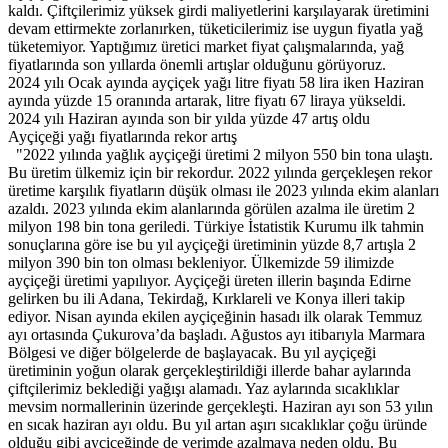
kaldı. Çiftçilerimiz yüksek girdi maliyetlerini karşılayarak üretimini
devam ettirmekte zorlanırken, tüketicilerimiz ise uygun fiyatla yağ
tüketemiyor. Yaptığımız üretici market fiyat çalışmalarında, yağ
fiyatlarında son yıllarda önemli artışlar olduğunu görüyoruz.
2024 yılı Ocak ayında ayçiçek yağı litre fiyatı 58 lira iken Haziran
ayında yüzde 15 oranında artarak, litre fiyatı 67 liraya yükseldi.
2024 yılı Haziran ayında son bir yılda yüzde 47 artış oldu
Ayçiçeği yağı fiyatlarında rekor artış
"2022 yılında yağlık ayçiçeği üretimi 2 milyon 550 bin tona ulaştı.
Bu üretim ülkemiz için bir rekordur. 2022 yılında gerçekleşen rekor
üretime karşılık fiyatların düşük olması ile 2023 yılında ekim alanları
azaldı. 2023 yılında ekim alanlarında görülen azalma ile üretim 2
milyon 198 bin tona geriledi. Türkiye İstatistik Kurumu ilk tahmin
sonuçlarına göre ise bu yıl ayçiçeği üretiminin yüzde 8,7 artışla 2
milyon 390 bin ton olması bekleniyor. Ülkemizde 59 ilimizde
ayçiçeği üretimi yapılıyor. Ayçiçeği üreten illerin başında Edirne
gelirken bu ili Adana, Tekirdağ, Kırklareli ve Konya illeri takip
ediyor. Nisan ayında ekilen ayçiçeğinin hasadı ilk olarak Temmuz
ayı ortasında Çukurova’da başladı. Ağustos ayı itibarıyla Marmara
Bölgesi ve diğer bölgelerde de başlayacak. Bu yıl ayçiçeği
üretiminin yoğun olarak gerçekleştirildiği illerde bahar aylarında
çiftçilerimiz beklediği yağışı alamadı. Yaz aylarında sıcaklıklar
mevsim normallerinin üzerinde gerçekleşti. Haziran ayı son 53 yılın
en sıcak haziran ayı oldu. Bu yıl artan aşırı sıcaklıklar çoğu üründe
olduğu gibi ayçiçeğinde de verimde azalmaya neden oldu. Bu