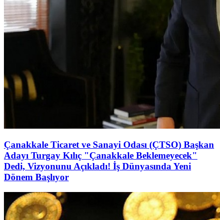
Çanakkale Ticaret ve Sanayi Odası (ÇTSO) Başkan
Adayı Turgay Kılıç "Çanakkale Beklemeyecek"
Dedi, Vizyonunu Açıkladı! İş Dünyasında Yeni
Dönem Başlıyor