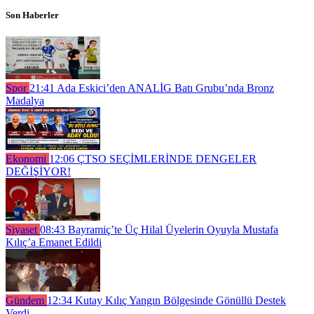
Son Haberler
Spor
21:41
Ada Eskici’den ANALİG Batı Grubu’nda Bronz
Madalya
Ekonomi
12:06
ÇTSO SEÇİMLERİNDE DENGELER
DEĞİŞİYOR!
Siyaset
08:43
Bayramiç’te Üç Hilal Üyelerin Oyuyla Mustafa
Kılıç’a Emanet Edildi
Gündem
12:34
Kutay Kılıç Yangın Bölgesinde Gönüllü Destek
Verdi