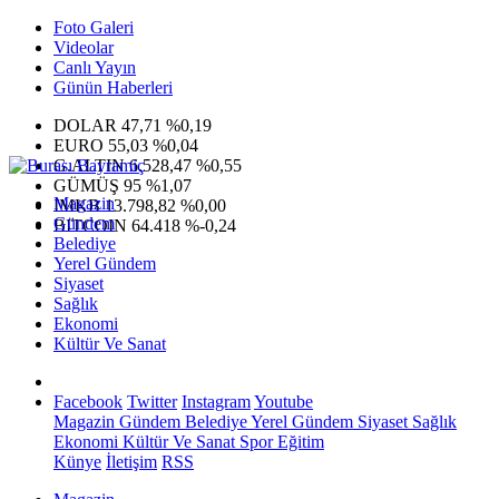
Foto Galeri
Videolar
Canlı Yayın
Günün Haberleri
DOLAR
47,71
%0,19
EURO
55,03
%0,04
G.ALTIN
6.528,47
%0,55
GÜMÜŞ
95
%1,07
Magazin
IMKB
13.798,82
%0,00
Gündem
BITCOIN
64.418
%-0,24
Belediye
Yerel Gündem
Siyaset
Sağlık
Ekonomi
Kültür Ve Sanat
Facebook
Twitter
Instagram
Youtube
Magazin
Gündem
Belediye
Yerel Gündem
Siyaset
Sağlık
Ekonomi
Kültür Ve Sanat
Spor
Eğitim
Künye
İletişim
RSS