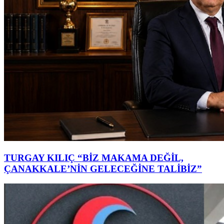
TURGAY KILIÇ “BİZ MAKAMA DEĞİL,
ÇANAKKALE’NİN GELECEĞİNE TALİBİZ”