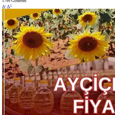
1799
Gösterim
-
+
A
A