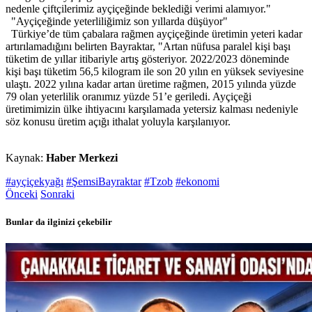
nedenle çiftçilerimiz ayçiçeğinde beklediği verimi alamıyor."
"Ayçiçeğinde yeterliliğimiz son yıllarda düşüyor"
Türkiye’de tüm çabalara rağmen ayçiçeğinde üretimin yeteri kadar
artırılamadığını belirten Bayraktar, "Artan nüfusa paralel kişi başı
tüketim de yıllar itibariyle artış gösteriyor. 2022/2023 döneminde
kişi başı tüketim 56,5 kilogram ile son 20 yılın en yüksek seviyesine
ulaştı. 2022 yılına kadar artan üretime rağmen, 2015 yılında yüzde
79 olan yeterlilik oranımız yüzde 51’e geriledi. Ayçiçeği
üretimimizin ülke ihtiyacını karşılamada yetersiz kalması nedeniyle
söz konusu üretim açığı ithalat yoluyla karşılanıyor.
Kaynak:
Haber Merkezi
#ayçiçekyağı
#ŞemsiBayraktar
#Tzob
#ekonomi
Önceki
Sonraki
Bunlar da ilginizi çekebilir