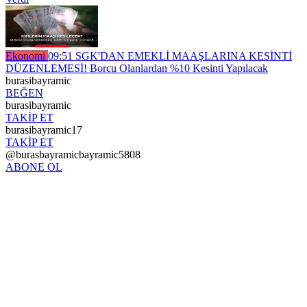
Ekonomi
09:51
SGK'DAN EMEKLİ MAAŞLARINA KESİNTİ
DÜZENLEMESİ! Borcu Olanlardan %10 Kesinti Yapılacak
burasibayramic
BEĞEN
burasibayramic
TAKİP ET
burasibayramic17
TAKİP ET
@burasbayramicbayramic5808
ABONE OL