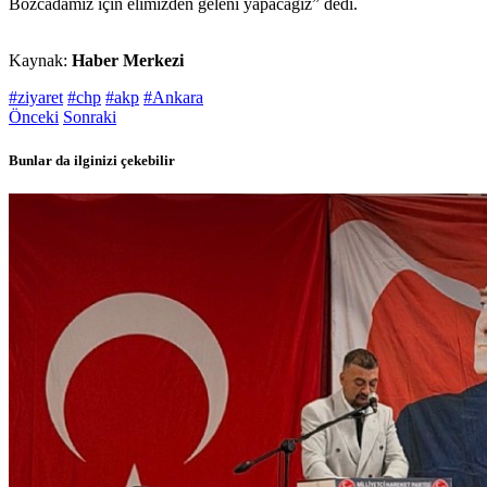
Bozcadamız için elimizden geleni yapacağız” dedi.
Kaynak:
Haber Merkezi
#ziyaret
#chp
#akp
#Ankara
Önceki
Sonraki
Bunlar da ilginizi çekebilir