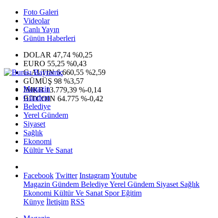
Foto Galeri
Videolar
Canlı Yayın
Günün Haberleri
DOLAR
47,74
%0,25
EURO
55,25
%0,43
G.ALTIN
6.660,55
%2,59
GÜMÜŞ
98
%3,57
Magazin
IMKB
13.779,39
%-0,14
Gündem
BITCOIN
64.775
%-0,42
Belediye
Yerel Gündem
Siyaset
Sağlık
Ekonomi
Kültür Ve Sanat
Facebook
Twitter
Instagram
Youtube
Magazin
Gündem
Belediye
Yerel Gündem
Siyaset
Sağlık
Ekonomi
Kültür Ve Sanat
Spor
Eğitim
Künye
İletişim
RSS