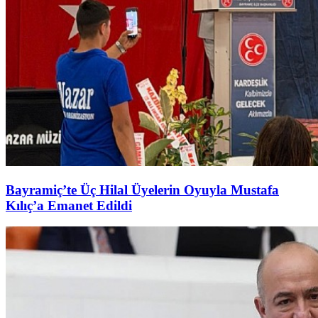
Bayramiç’te Üç Hilal Üyelerin Oyuyla Mustafa
Kılıç’a Emanet Edildi