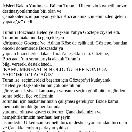
İçişleri Bakan Yardımcısı Bülent Turan, “Ülkemizin kıymetli turizm
destinasyonlarından biri olan ve
Çanakkalemizin parlayan yıldızı Bozcadamız için elimizden geleni
yapacağız” dedi.
Turan’ı Bozcaada Belediye Başkanı Yahya Göztepe ziyaret etti.
Turan’ın makamında gerçekleşen
görüşmede Göztepe’ye, Adnan Köse de eşlik etti. Göztepe, bundan
önceki dönemlerde Bozcaada’ya
yapılan hizmetlerle alakalı Turan’a teşekkür etti. Göztepe,
Bozcaada’nın sorunlarıyla alakalı Turan’a
bilgi vererek, destek istedi.
‘KAMU MENFAATİNİN OLDUĞU HER KONUDA
YARDIMCI OLACAĞIZ’
Turan ise, seçimlerdeki başarısı için Göztepe’yi kutlayarak,
“Belediye Başkanlıklarının çok önemli bir
görev, ancak siyasi kampanya yarışının seçim günü bitti, o günden
sonra belde, ilçe ve illerinin
sorunları için başkanlarımızın çalışması gerekiyor. Bizde kamu
menfaatinin olduğu her konuda
yardımcı olmaya gayret ediyoruz. Çanakkalemizin ve
hemşehrilerimizin menfaati her şeyin
üstündedir. Ülkemizin kıymetli turizm destinasyonlarından biri olan
ve Çanakkalemizin parlayan yıldızı