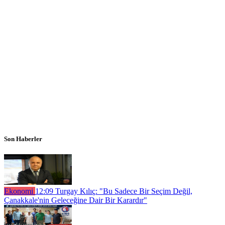
Son Haberler
Ekonomi
12:09
Turgay Kılıç: "Bu Sadece Bir Seçim Değil,
Çanakkale'nin Geleceğine Dair Bir Karardır"