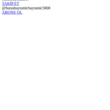
TAKİP ET
@burasbayramicbayramic5808
ABONE OL