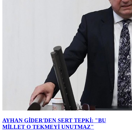
AYHAN GİDER'DEN SERT TEPKİ: "BU
MİLLET O TEKMEYİ UNUTMAZ"