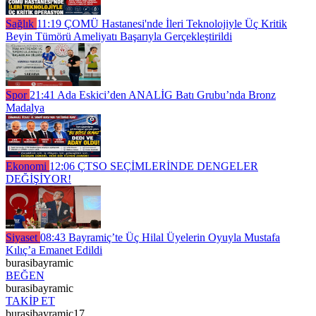
Sağlık
11:19
ÇOMÜ Hastanesi'nde İleri Teknolojiyle Üç Kritik
Beyin Tümörü Ameliyatı Başarıyla Gerçekleştirildi
Spor
21:41
Ada Eskici’den ANALİG Batı Grubu’nda Bronz
Madalya
Ekonomi
12:06
ÇTSO SEÇİMLERİNDE DENGELER
DEĞİŞİYOR!
Siyaset
08:43
Bayramiç’te Üç Hilal Üyelerin Oyuyla Mustafa
Kılıç’a Emanet Edildi
burasibayramic
BEĞEN
burasibayramic
TAKİP ET
burasibayramic17