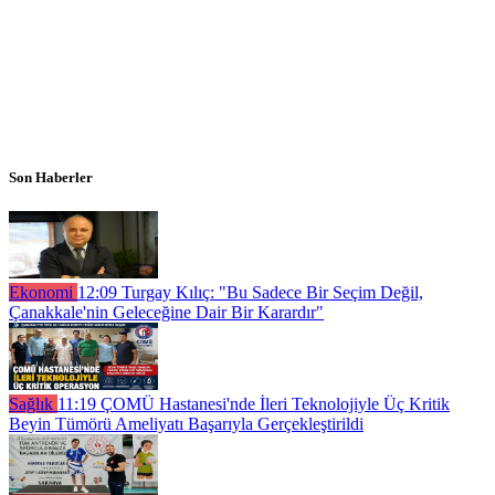
Son Haberler
Ekonomi
12:09
Turgay Kılıç: "Bu Sadece Bir Seçim Değil,
Çanakkale'nin Geleceğine Dair Bir Karardır"
Sağlık
11:19
ÇOMÜ Hastanesi'nde İleri Teknolojiyle Üç Kritik
Beyin Tümörü Ameliyatı Başarıyla Gerçekleştirildi