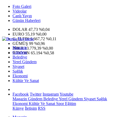
Foto Galeri
Videolar
Canlı Yayın
Günün Haberleri
DOLAR
47,73
%0,04
EURO
55,19
%0,00
G.ALTIN
6.667,72
%0,11
GÜMÜŞ
99
%0,96
Magazin
IMKB
13.779,39
%0,00
Gündem
BITCOIN
65.194
%0,58
Belediye
Yerel Gündem
Siyaset
Sağlık
Ekonomi
Kültür Ve Sanat
Facebook
Twitter
Instagram
Youtube
Magazin
Gündem
Belediye
Yerel Gündem
Siyaset
Sağlık
Ekonomi
Kültür Ve Sanat
Spor
Eğitim
Künye
İletişim
RSS