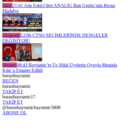
Spor
21:41
Ada Eskici’den ANALİG Batı Grubu’nda Bronz
Madalya
Ekonomi
12:06
ÇTSO SEÇİMLERİNDE DENGELER
DEĞİŞİYOR!
Siyaset
08:43
Bayramiç’te Üç Hilal Üyelerin Oyuyla Mustafa
Kılıç’a Emanet Edildi
burasibayramic
BEĞEN
burasibayramic
TAKİP ET
burasibayramic17
TAKİP ET
@burasbayramicbayramic5808
ABONE OL