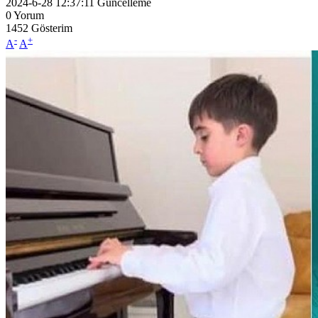
2024-6-28 12:37:11
Güncelleme
0
Yorum
1452
Gösterim
-
+
A
A