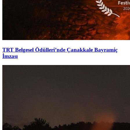
TRT Belgesel Ödülleri’nde Çanakkale Bayramiç
İmzası