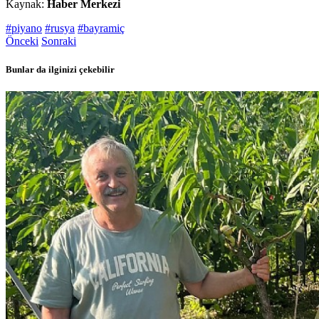
Kaynak:
Haber Merkezi
#piyano
#rusya
#bayramiç
Önceki
Sonraki
Bunlar da ilginizi çekebilir