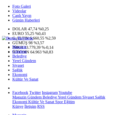
Foto Galeri
Videolar
Canlı Yayın
Günün Haberleri
DOLAR
47,74
%0,25
EURO
55,25
%0,43
G.ALTIN
6.660,55
%2,59
GÜMÜŞ
98
%3,57
Magazin
IMKB
13.779,39
%-0,14
Gündem
BITCOIN
64.963
%0,83
Belediye
Yerel Gündem
Siyaset
Sağlık
Ekonomi
Kültür Ve Sanat
Facebook
Twitter
Instagram
Youtube
Magazin
Gündem
Belediye
Yerel Gündem
Siyaset
Sağlık
Ekonomi
Kültür Ve Sanat
Spor
Eğitim
Künye
İletişim
RSS