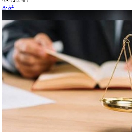
979
Gösterim
-
+
A
A