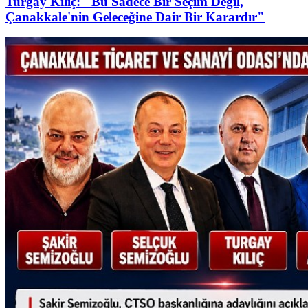
Turgay Kılıç: "Bu Sadece Bir Seçim Değil,
Çanakkale'nin Geleceğine Dair Bir Karardır"