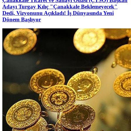
Çanakkale Ticaret ve Sanayi Odası (ÇTSO) Başkan
Adayı Turgay Kılıç "Çanakkale Beklemeyecek"
Dedi, Vizyonunu Açıkladı! İş Dünyasında Yeni
Dönem Başlıyor