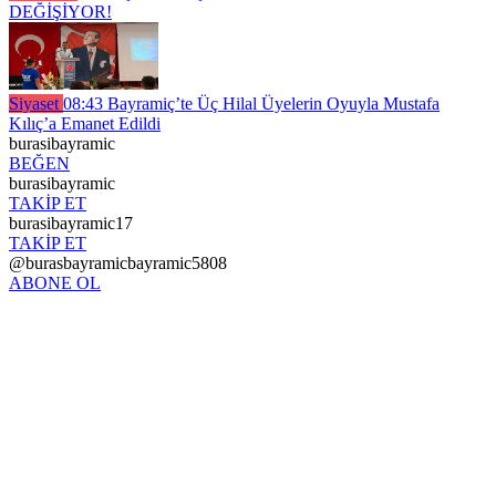
DEĞİŞİYOR!
Siyaset
08:43
Bayramiç’te Üç Hilal Üyelerin Oyuyla Mustafa
Kılıç’a Emanet Edildi
burasibayramic
BEĞEN
burasibayramic
TAKİP ET
burasibayramic17
TAKİP ET
@burasbayramicbayramic5808
ABONE OL