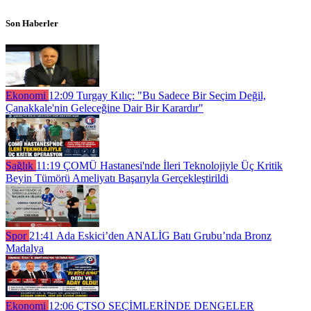
Son Haberler
Ekonomi
12:09
Turgay Kılıç: "Bu Sadece Bir Seçim Değil,
Çanakkale'nin Geleceğine Dair Bir Karardır"
Sağlık
11:19
ÇOMÜ Hastanesi'nde İleri Teknolojiyle Üç Kritik
Beyin Tümörü Ameliyatı Başarıyla Gerçekleştirildi
Spor
21:41
Ada Eskici’den ANALİG Batı Grubu’nda Bronz
Madalya
Ekonomi
12:06
ÇTSO SEÇİMLERİNDE DENGELER