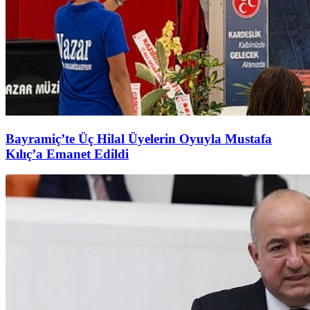
Bayramiç’te Üç Hilal Üyelerin Oyuyla Mustafa
Kılıç’a Emanet Edildi