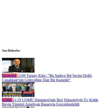
Son Haberler
Ekonomi
12:09
Turgay Kılıç: "Bu Sadece Bir Seçim Değil,
Çanakkale'nin Geleceğine Dair Bir Karardır"
Sağlık
11:19
ÇOMÜ Hastanesi'nde İleri Teknolojiyle Üç Kritik
Beyin Tümörü Ameliyatı Başarıyla Gerçekleştirildi