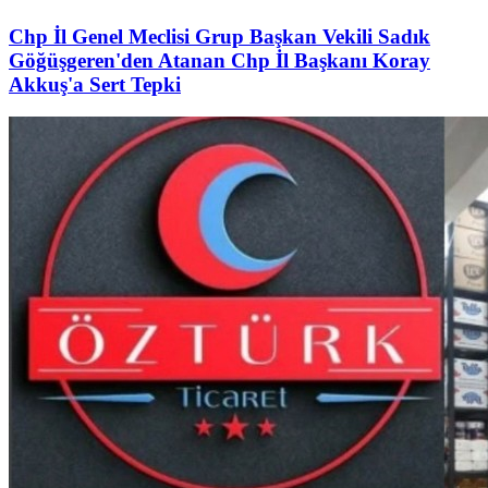
Chp İl Genel Meclisi Grup Başkan Vekili Sadık
Göğüşgeren'den Atanan Chp İl Başkanı Koray
Akkuş'a Sert Tepki