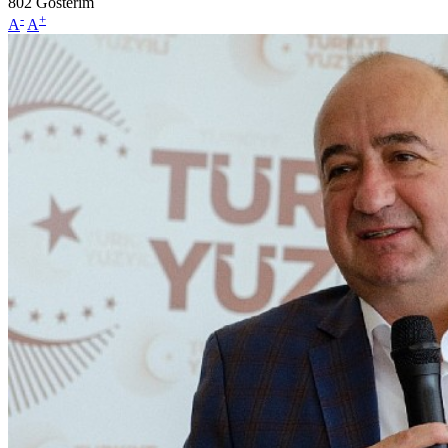
802
Gösterim
-
+
A
A