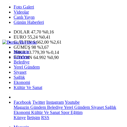
Foto Galeri
Videolar
Canlı Yayın
Günün Haberleri
DOLAR
47,70
%0,16
EURO
55,24
%0,41
G.ALTIN
6.662,00
%2,61
GÜMÜŞ
98
%3,67
Magazin
IMKB
13.779,39
%-0,14
Gündem
BITCOIN
64.992
%0,90
Belediye
Yerel Gündem
Siyaset
Sağlık
Ekonomi
Kültür Ve Sanat
Facebook
Twitter
Instagram
Youtube
Magazin
Gündem
Belediye
Yerel Gündem
Siyaset
Sağlık
Ekonomi
Kültür Ve Sanat
Spor
Eğitim
Künye
İletişim
RSS