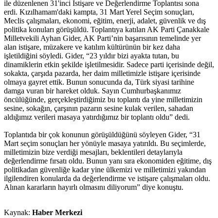
ile düzenlenen 31'inci İstişare ve Değerlendirme Toplantısı sona
erdi. Kızılhamam'daki kampta, 31 Mart Yerel Seçim sonuçları,
Meclis çalışmaları, ekonomi, eğitim, enerji, adalet, güvenlik ve dış
politika konuları görüşüldü. Toplantıya katılan AK Parti Çanakkale
Milletvekili Ayhan Gider, AK Parti’nin başarısının temelinde yer
alan istişare, müzakere ve katılım kültürünün bir kez daha
işletildiğini söyledi. Gider, “23 yıldır bizi ayakta tutan, bu
dinamiklerin etkin şekilde işletilmesidir. Sadece parti içerisinde değil,
sokakta, çarşıda pazarda, her daim milletimizle istişare içerisinde
olmaya gayret ettik. Bunun sonucunda da, Türk siyasi tarihine
damga vuran bir hareket olduk. Sayın Cumhurbaşkanımız
öncülüğünde, gerçekleştirdiğimiz bu toplantı da yine milletimizin
sesine, sokağın, çarşının pazarın sesine kulak verilen, sahadan
aldığımız verileri masaya yatırdığımız bir toplantı oldu” dedi.
Toplantıda bir çok konunun görüşüldüğünü söyleyen Gider, “31
Mart seçim sonuçları her yönüyle masaya yatırıldı. Bu seçimlerde,
milletimizin bize verdiği mesajları, beklentileri detaylarıyla
değerlendirme fırsatı oldu. Bunun yanı sıra ekonomiden eğitime, dış
politikadan güvenliğe kadar yine ülkemizi ve milletimizi yakından
ilgilendiren konularda da değerlendirme ve istişare çalışmaları oldu.
Alınan kararların hayırlı olmasını diliyorum” diye konuştu.
Kaynak:
Haber Merkezi