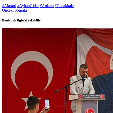
#Akparti
#AyhanGider
#Ankara
#Çanakkale
Önceki
Sonraki
Bunlar da ilginizi çekebilir