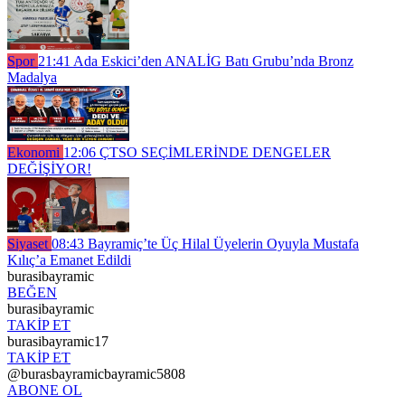
Spor
21:41
Ada Eskici’den ANALİG Batı Grubu’nda Bronz
Madalya
Ekonomi
12:06
ÇTSO SEÇİMLERİNDE DENGELER
DEĞİŞİYOR!
Siyaset
08:43
Bayramiç’te Üç Hilal Üyelerin Oyuyla Mustafa
Kılıç’a Emanet Edildi
burasibayramic
BEĞEN
burasibayramic
TAKİP ET
burasibayramic17
TAKİP ET
@burasbayramicbayramic5808
ABONE OL