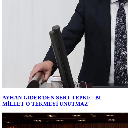
AYHAN GİDER'DEN SERT TEPKİ: "BU
MİLLET O TEKMEYİ UNUTMAZ"