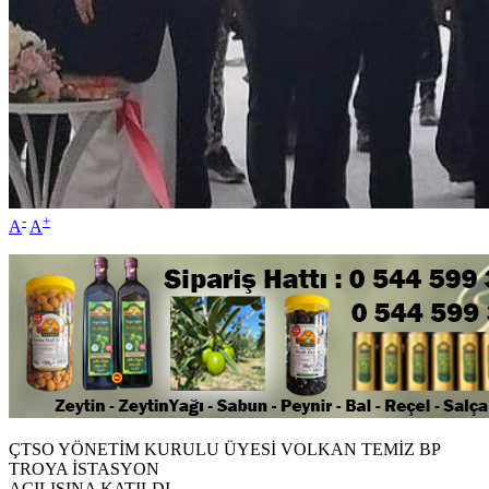
-
+
A
A
ÇTSO YÖNETİM KURULU ÜYESİ VOLKAN TEMİZ BP
TROYA İSTASYON
AÇILIŞINA KATILDI