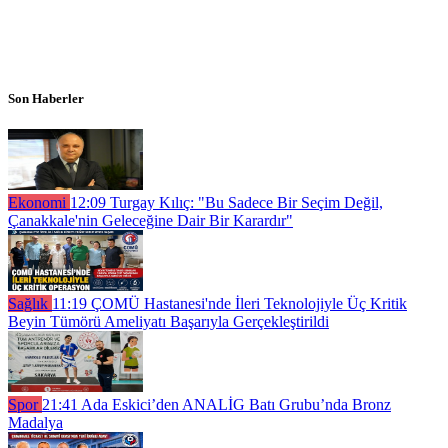
Son Haberler
Ekonomi
12:09
Turgay Kılıç: "Bu Sadece Bir Seçim Değil,
Çanakkale'nin Geleceğine Dair Bir Karardır"
Sağlık
11:19
ÇOMÜ Hastanesi'nde İleri Teknolojiyle Üç Kritik
Beyin Tümörü Ameliyatı Başarıyla Gerçekleştirildi
Spor
21:41
Ada Eskici’den ANALİG Batı Grubu’nda Bronz
Madalya