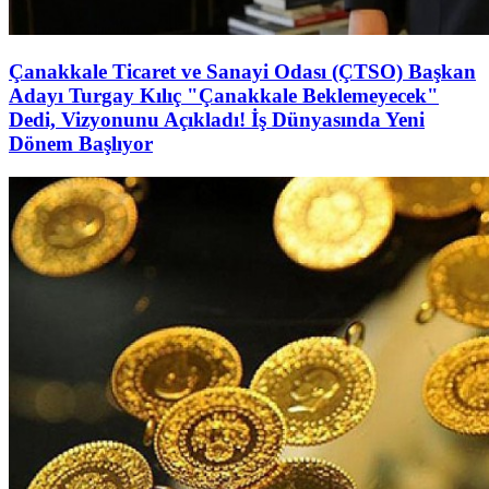
Çanakkale Ticaret ve Sanayi Odası (ÇTSO) Başkan
Adayı Turgay Kılıç "Çanakkale Beklemeyecek"
Dedi, Vizyonunu Açıkladı! İş Dünyasında Yeni
Dönem Başlıyor