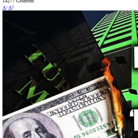
14277
Gösterim
-
+
A
A