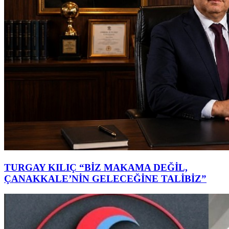
TURGAY KILIÇ “BİZ MAKAMA DEĞİL,
ÇANAKKALE’NİN GELECEĞİNE TALİBİZ”