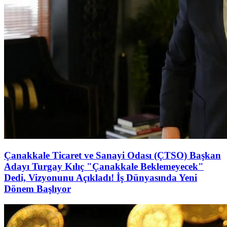
Çanakkale Ticaret ve Sanayi Odası (ÇTSO) Başkan
Adayı Turgay Kılıç "Çanakkale Beklemeyecek"
Dedi, Vizyonunu Açıkladı! İş Dünyasında Yeni
Dönem Başlıyor