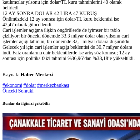
katılımcılar yılsonu için dolar/TL kuru tahminlerini 40 olarak
belirledi.
12 AY SONRA DOLAR 42 LİRA 47 KURUŞ
Önümüzdeki 12 ay sonrası için dolar/TL kuru beklentisi ise
42,47 olarak güncellendi.
Cari işlemler açığına ilişkin öngörülerde de iyimser bir tablo
çiziliyor; bir önceki dönemde 33,3 milyar dolar olan yılsonu cari
işlemler açığı tahmini, bu dönemde 32,1 milyar dolara düşürüldü.
Gelecek yıl için cari işlemler açığı beklentisi de 30,7 milyar dolara
indi. Faiz oranlarına dair beklentilerde ise artış söz konusu; 12 ay
sonrası için politika faizi tahmini %36,96’dan %38,18’e yükseltildi.
Kaynak:
Haber Merkezi
#ekonomi
#dolar
#merkezbankası
Önceki
Sonraki
Bunlar da ilginizi çekebilir