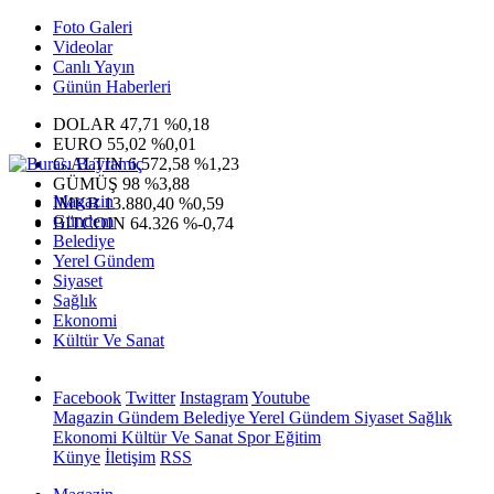
Foto Galeri
Videolar
Canlı Yayın
Günün Haberleri
DOLAR
47,71
%0,18
EURO
55,02
%0,01
G.ALTIN
6.572,58
%1,23
GÜMÜŞ
98
%3,88
Magazin
IMKB
13.880,40
%0,59
Gündem
BITCOIN
64.326
%-0,74
Belediye
Yerel Gündem
Siyaset
Sağlık
Ekonomi
Kültür Ve Sanat
Facebook
Twitter
Instagram
Youtube
Magazin
Gündem
Belediye
Yerel Gündem
Siyaset
Sağlık
Ekonomi
Kültür Ve Sanat
Spor
Eğitim
Künye
İletişim
RSS