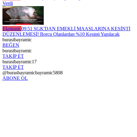
Verdi
Ekonomi
09:51
SGK'DAN EMEKLİ MAAŞLARINA KESİNTİ
DÜZENLEMESİ! Borcu Olanlardan %10 Kesinti Yapılacak
burasibayramic
BEĞEN
burasibayramic
TAKİP ET
burasibayramic17
TAKİP ET
@burasbayramicbayramic5808
ABONE OL