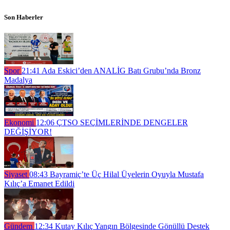
Son Haberler
Spor
21:41
Ada Eskici’den ANALİG Batı Grubu’nda Bronz
Madalya
Ekonomi
12:06
ÇTSO SEÇİMLERİNDE DENGELER
DEĞİŞİYOR!
Siyaset
08:43
Bayramiç’te Üç Hilal Üyelerin Oyuyla Mustafa
Kılıç’a Emanet Edildi
Gündem
12:34
Kutay Kılıç Yangın Bölgesinde Gönüllü Destek