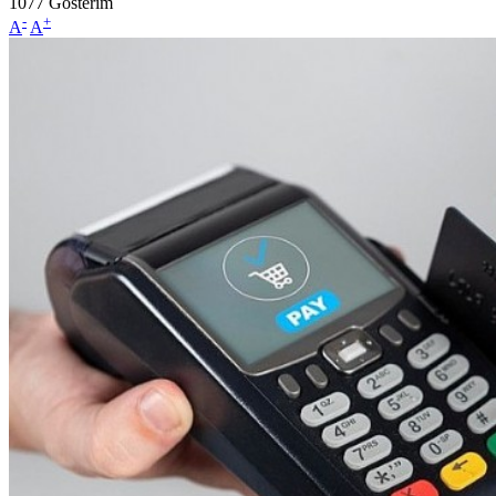
1077
Gösterim
-
+
A
A