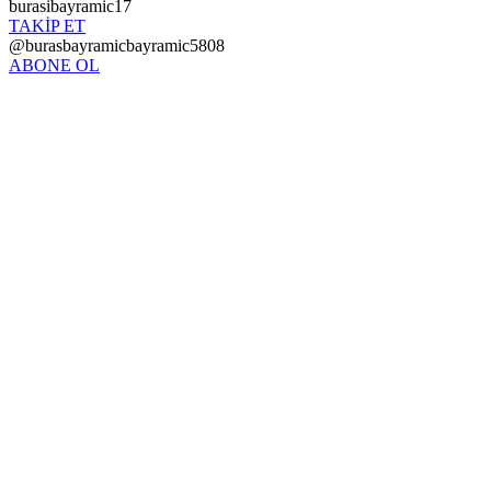
burasibayramic17
TAKİP ET
@burasbayramicbayramic5808
ABONE OL