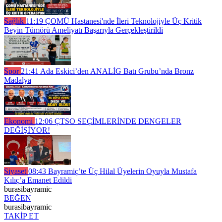
Sağlık
11:19
ÇOMÜ Hastanesi'nde İleri Teknolojiyle Üç Kritik
Beyin Tümörü Ameliyatı Başarıyla Gerçekleştirildi
Spor
21:41
Ada Eskici’den ANALİG Batı Grubu’nda Bronz
Madalya
Ekonomi
12:06
ÇTSO SEÇİMLERİNDE DENGELER
DEĞİŞİYOR!
Siyaset
08:43
Bayramiç’te Üç Hilal Üyelerin Oyuyla Mustafa
Kılıç’a Emanet Edildi
burasibayramic
BEĞEN
burasibayramic
TAKİP ET