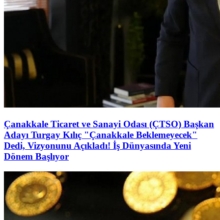
Çanakkale Ticaret ve Sanayi Odası (ÇTSO) Başkan
Adayı Turgay Kılıç "Çanakkale Beklemeyecek"
Dedi, Vizyonunu Açıkladı! İş Dünyasında Yeni
Dönem Başlıyor