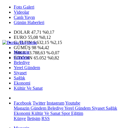
Foto Galeri
Videolar
Canlı Yayın
Günün Haberleri
DOLAR
47,71
%0,17
EURO
55,08
%0,12
G.ALTIN
6.632,15
%2,15
GÜMÜŞ
98
%4,42
Magazin
IMKB
13.788,63
%-0,07
Gündem
BITCOIN
65.052
%0,82
Belediye
Yerel Gündem
Siyaset
Sağlık
Ekonomi
Kültür Ve Sanat
Facebook
Twitter
Instagram
Youtube
Magazin
Gündem
Belediye
Yerel Gündem
Siyaset
Sağlık
Ekonomi
Kültür Ve Sanat
Spor
Eğitim
Künye
İletişim
RSS