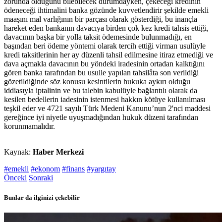
zorunda olduğunu bilebilecek durumdayken, çekeceği kredinin
ödeneceği ihtimalini banka gözünde kuvvetlendirir şekilde emekli
maaşını mal varlığının bir parçası olarak gösterdiği, bu inançla
hareket eden bankanın davacıya birden çok kez kredi tahsis ettiği,
davacının başka bir yolla taksit ödemesinde bulunmadığı, en
başından beri ödeme yöntemi olarak tercih ettiği virman usulüyle
kredi taksitlerinin her ay düzenli tahsil edilmesine itiraz etmediği ve
dava açmakla davacının bu yöndeki iradesinin ortadan kalktığını
gören banka tarafından bu usulle yapılan tahsilâta son verildiği
gözetildiğinde söz konusu kesintilerin hukuka aykırı olduğu
iddiasıyla iptalinin ve bu talebin kabulüyle bağlantılı olarak da
kesilen bedellerin iadesinin istenmesi hakkın kötüye kullanılması
teşkil eder ve 4721 sayılı Türk Medeni Kanunu’nun 2'nci maddesi
gereğince iyi niyetle uyuşmadığından hukuk düzeni tarafından
korunmamalıdır.
Kaynak:
Haber Merkezi
#emekli
#ekonom
#finans
#yargıtay
Önceki
Sonraki
Bunlar da ilginizi çekebilir