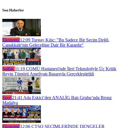
Son Haberler
Ekonomi
12:09
Turgay Kılıç: "Bu Sadece Bir Seçim Değil,
Çanakkale'nin Geleceğine Dair Bir Karardır"
Sağlık
11:19
ÇOMÜ Hastanesi'nde İleri Teknolojiyle Üç Kritik
Beyin Tümörü Ameliyatı Başarıyla Gerçekleştirildi
Spor
21:41
Ada Eskici’den ANALİG Batı Grubu’nda Bronz
Madalya
Ekonomi
12:06
ÇTSO SEÇİMLERİNDE DENGELER