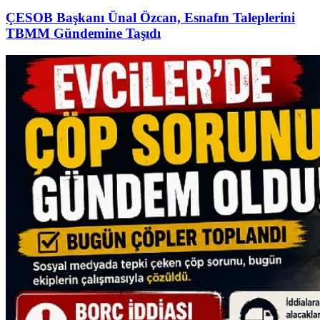
ÇESOB Başkanı Ünal Özcan, Esnafın Taleplerini
TBMM Gündemine Taşıdı