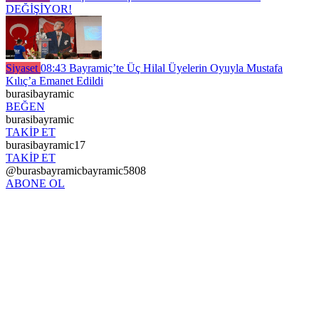
DEĞİŞİYOR!
Siyaset
08:43
Bayramiç’te Üç Hilal Üyelerin Oyuyla Mustafa
Kılıç’a Emanet Edildi
burasibayramic
BEĞEN
burasibayramic
TAKİP ET
burasibayramic17
TAKİP ET
@burasbayramicbayramic5808
ABONE OL