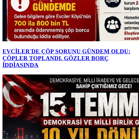
EVCİLER'DE ÇÖP SORUNU GÜNDEM OLDU:
ÇÖPLER TOPLANDI, GÖZLER BORÇ
İDDİASINDA