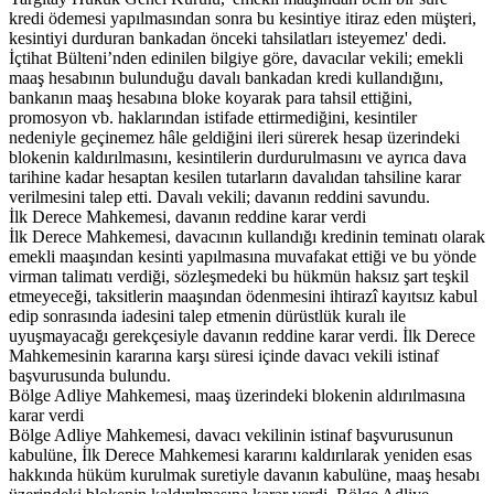
kredi ödemesi yapılmasından sonra bu kesintiye itiraz eden müşteri,
kesintiyi durduran bankadan önceki tahsilatları isteyemez' dedi.
İçtihat Bülteni’nden edinilen bilgiye göre, davacılar vekili; emekli
maaş hesabının bulunduğu davalı bankadan kredi kullandığını,
bankanın maaş hesabına bloke koyarak para tahsil ettiğini,
promosyon vb. haklarından istifade ettirmediğini, kesintiler
nedeniyle geçinemez hâle geldiğini ileri sürerek hesap üzerindeki
blokenin kaldırılmasını, kesintilerin durdurulmasını ve ayrıca dava
tarihine kadar hesaptan kesilen tutarların davalıdan tahsiline karar
verilmesini talep etti. Davalı vekili; davanın reddini savundu.
İlk Derece Mahkemesi, davanın reddine karar verdi
İlk Derece Mahkemesi, davacının kullandığı kredinin teminatı olarak
emekli maaşından kesinti yapılmasına muvafakat ettiği ve bu yönde
virman talimatı verdiği, sözleşmedeki bu hükmün haksız şart teşkil
etmeyeceği, taksitlerin maaşından ödenmesini ihtirazî kayıtsız kabul
edip sonrasında iadesini talep etmenin dürüstlük kuralı ile
uyuşmayacağı gerekçesiyle davanın reddine karar verdi. İlk Derece
Mahkemesinin kararına karşı süresi içinde davacı vekili istinaf
başvurusunda bulundu.
Bölge Adliye Mahkemesi, maaş üzerindeki blokenin aldırılmasına
karar verdi
Bölge Adliye Mahkemesi, davacı vekilinin istinaf başvurusunun
kabulüne, İlk Derece Mahkemesi kararını kaldırılarak yeniden esas
hakkında hüküm kurulmak suretiyle davanın kabulüne, maaş hesabı