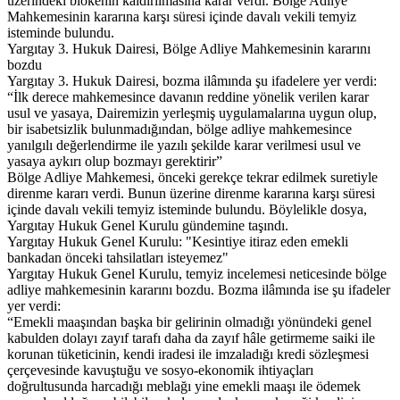
üzerindeki blokenin kaldırılmasına karar verdi. Bölge Adliye
Mahkemesinin kararına karşı süresi içinde davalı vekili temyiz
isteminde bulundu.
Yargıtay 3. Hukuk Dairesi, Bölge Adliye Mahkemesinin kararını
bozdu
Yargıtay 3. Hukuk Dairesi, bozma ilâmında şu ifadelere yer verdi:
“İlk derece mahkemesince davanın reddine yönelik verilen karar
usul ve yasaya, Dairemizin yerleşmiş uygulamalarına uygun olup,
bir isabetsizlik bulunmadığından, bölge adliye mahkemesince
yanılgılı değerlendirme ile yazılı şekilde karar verilmesi usul ve
yasaya aykırı olup bozmayı gerektirir”
Bölge Adliye Mahkemesi, önceki gerekçe tekrar edilmek suretiyle
direnme kararı verdi. Bunun üzerine direnme kararına karşı süresi
içinde davalı vekili temyiz isteminde bulundu. Böylelikle dosya,
Yargıtay Hukuk Genel Kurulu gündemine taşındı.
Yargıtay Hukuk Genel Kurulu: "Kesintiye itiraz eden emekli
bankadan önceki tahsilatları isteyemez"
Yargıtay Hukuk Genel Kurulu, temyiz incelemesi neticesinde bölge
adliye mahkemesinin kararını bozdu. Bozma ilâmında ise şu ifadeler
yer verdi:
“Emekli maaşından başka bir gelirinin olmadığı yönündeki genel
kabulden dolayı zayıf tarafı daha da zayıf hâle getirmeme saiki ile
korunan tüketicinin, kendi iradesi ile imzaladığı kredi sözleşmesi
çerçevesinde kavuştuğu ve sosyo-ekonomik ihtiyaçları
doğrultusunda harcadığı meblağı yine emekli maaşı ile ödemek