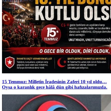
15 Temmuz: Milletin İradesinin Zaferi 10 yıl oldu…
Oysa o karanlık gece hâlâ dün gibi hafızalarımızda.