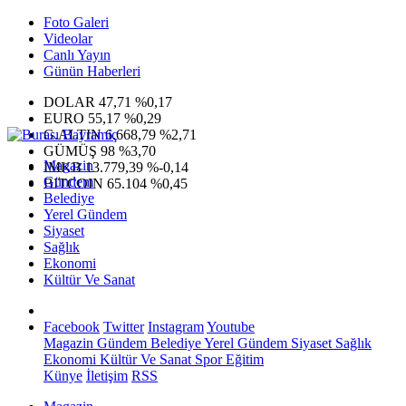
Foto Galeri
Videolar
Canlı Yayın
Günün Haberleri
DOLAR
47,71
%0,17
EURO
55,17
%0,29
G.ALTIN
6.668,79
%2,71
GÜMÜŞ
98
%3,70
Magazin
IMKB
13.779,39
%-0,14
Gündem
BITCOIN
65.104
%0,45
Belediye
Yerel Gündem
Siyaset
Sağlık
Ekonomi
Kültür Ve Sanat
Facebook
Twitter
Instagram
Youtube
Magazin
Gündem
Belediye
Yerel Gündem
Siyaset
Sağlık
Ekonomi
Kültür Ve Sanat
Spor
Eğitim
Künye
İletişim
RSS