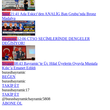
Spor
21:41
Ada Eskici’den ANALİG Batı Grubu’nda Bronz
Madalya
Ekonomi
12:06
ÇTSO SEÇİMLERİNDE DENGELER
DEĞİŞİYOR!
Siyaset
08:43
Bayramiç’te Üç Hilal Üyelerin Oyuyla Mustafa
Kılıç’a Emanet Edildi
burasibayramic
BEĞEN
burasibayramic
TAKİP ET
burasibayramic17
TAKİP ET
@burasbayramicbayramic5808
ABONE OL