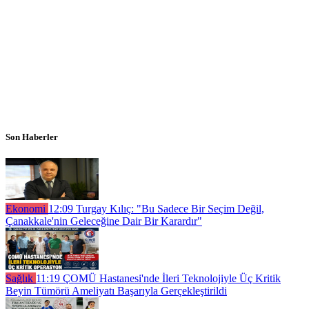
Son Haberler
Ekonomi
12:09
Turgay Kılıç: "Bu Sadece Bir Seçim Değil,
Çanakkale'nin Geleceğine Dair Bir Karardır"
Sağlık
11:19
ÇOMÜ Hastanesi'nde İleri Teknolojiyle Üç Kritik
Beyin Tümörü Ameliyatı Başarıyla Gerçekleştirildi