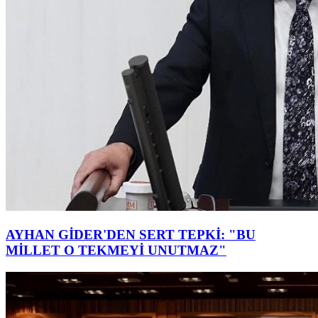
AYHAN GİDER'DEN SERT TEPKİ: "BU
MİLLET O TEKMEYİ UNUTMAZ"