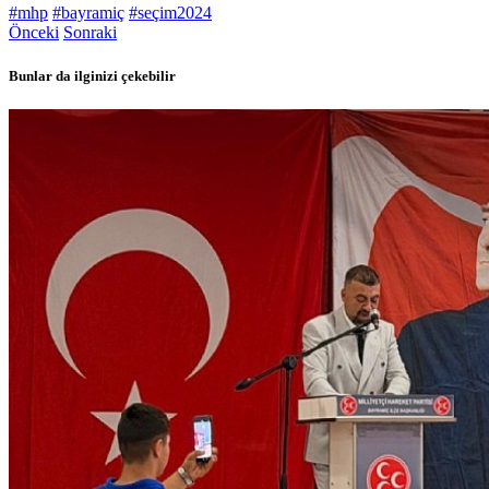
#mhp
#bayramiç
#seçim2024
Önceki
Sonraki
Bunlar da ilginizi çekebilir