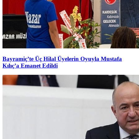
Bayramiç’te Üç Hilal Üyelerin Oyuyla Mustafa
Kılıç’a Emanet Edildi