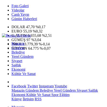
Foto Galeri
Videolar
Canlı Yayın
Günün Haberleri
DOLAR
47,70
%0,17
EURO
55,19
%0,32
G.ALTIN
6.655,68
%2,51
GÜMÜŞ
97
%3,04
Magazin
IMKB
13.779,39
%-0,14
Gündem
BITCOIN
64.775
%-0,07
Belediye
Yerel Gündem
Siyaset
Sağlık
Ekonomi
Kültür Ve Sanat
Facebook
Twitter
Instagram
Youtube
Magazin
Gündem
Belediye
Yerel Gündem
Siyaset
Sağlık
Ekonomi
Kültür Ve Sanat
Spor
Eğitim
Künye
İletişim
RSS