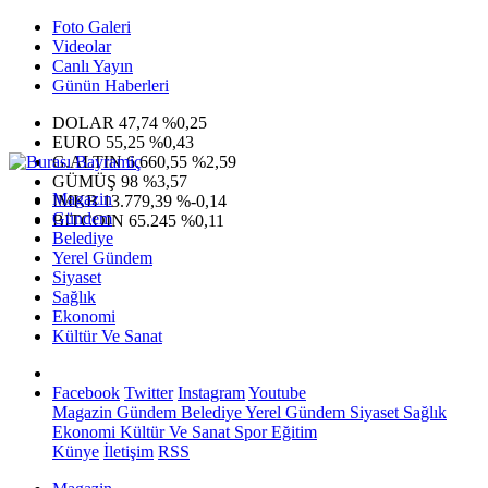
Foto Galeri
Videolar
Canlı Yayın
Günün Haberleri
DOLAR
47,74
%0,25
EURO
55,25
%0,43
G.ALTIN
6.660,55
%2,59
GÜMÜŞ
98
%3,57
Magazin
IMKB
13.779,39
%-0,14
Gündem
BITCOIN
65.245
%0,11
Belediye
Yerel Gündem
Siyaset
Sağlık
Ekonomi
Kültür Ve Sanat
Facebook
Twitter
Instagram
Youtube
Magazin
Gündem
Belediye
Yerel Gündem
Siyaset
Sağlık
Ekonomi
Kültür Ve Sanat
Spor
Eğitim
Künye
İletişim
RSS