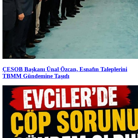
ÇESOB Başkanı Ünal Özcan, Esnafın Taleplerini
TBMM Gündemine Taşıdı