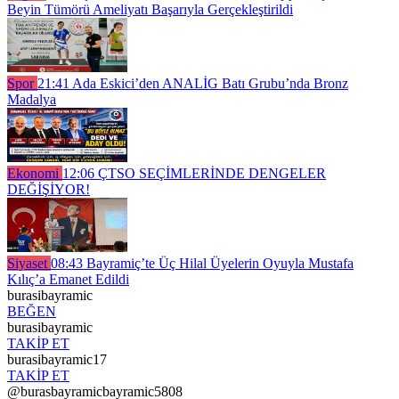
Beyin Tümörü Ameliyatı Başarıyla Gerçekleştirildi
Spor
21:41
Ada Eskici’den ANALİG Batı Grubu’nda Bronz
Madalya
Ekonomi
12:06
ÇTSO SEÇİMLERİNDE DENGELER
DEĞİŞİYOR!
Siyaset
08:43
Bayramiç’te Üç Hilal Üyelerin Oyuyla Mustafa
Kılıç’a Emanet Edildi
burasibayramic
BEĞEN
burasibayramic
TAKİP ET
burasibayramic17
TAKİP ET
@burasbayramicbayramic5808