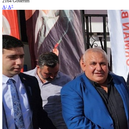
2164
Gösterim
-
+
A
A