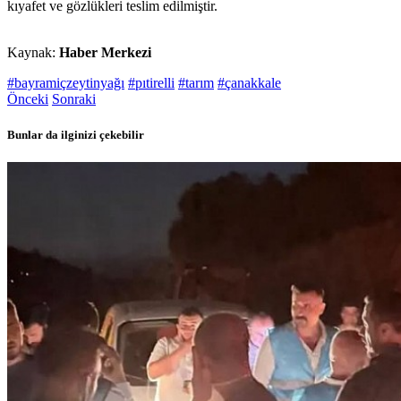
kıyafet ve gözlükleri teslim edilmiştir.
Kaynak:
Haber Merkezi
#bayramiçzeytinyağı
#pıtirelli
#tarım
#çanakkale
Önceki
Sonraki
Bunlar da ilginizi çekebilir