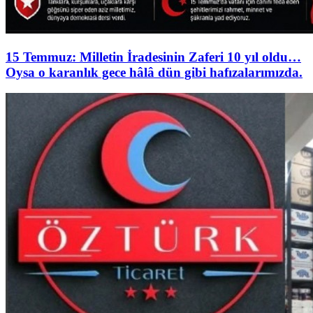
15 Temmuz: Milletin İradesinin Zaferi 10 yıl oldu…
Oysa o karanlık gece hâlâ dün gibi hafızalarımızda.