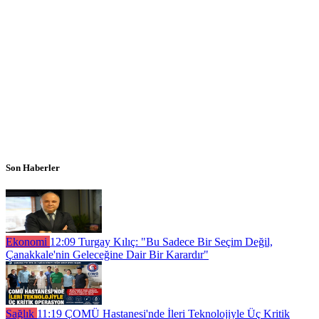
Son Haberler
Ekonomi
12:09
Turgay Kılıç: "Bu Sadece Bir Seçim Değil,
Çanakkale'nin Geleceğine Dair Bir Karardır"
Sağlık
11:19
ÇOMÜ Hastanesi'nde İleri Teknolojiyle Üç Kritik