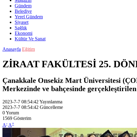
Magazin
Gündem
Belediye
Yerel Gündem
Siyaset
Sağlık
Ekonomi
Kültür Ve Sanat
Anasayfa
Eğitim
ZİRAAT FAKÜLTESİ 25. DÖ
Çanakkale Onsekiz Mart Üniversitesi (ÇOM
Merkezinde ve bahçesinde gerçekleştirilen 
2023-7-7 08:54:42
Yayınlanma
2023-7-7 08:54:42
Güncelleme
0
Yorum
1569
Gösterim
-
+
A
A