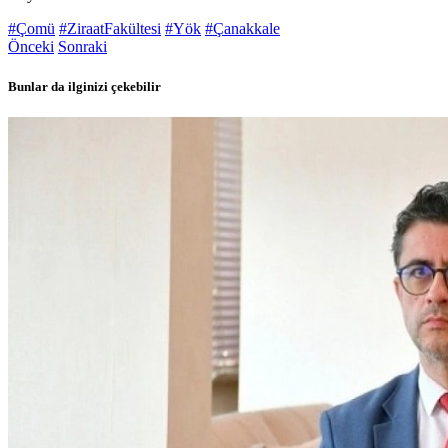
#Çomü
#ZiraatFakültesi
#Yök
#Çanakkale
Önceki
Sonraki
Bunlar da ilginizi çekebilir