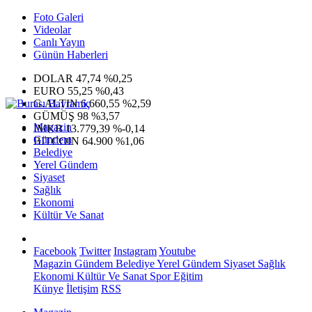
Foto Galeri
Videolar
Canlı Yayın
Günün Haberleri
DOLAR
47,74
%0,25
EURO
55,25
%0,43
G.ALTIN
6.660,55
%2,59
GÜMÜŞ
98
%3,57
Magazin
IMKB
13.779,39
%-0,14
Gündem
BITCOIN
64.900
%1,06
Belediye
Yerel Gündem
Siyaset
Sağlık
Ekonomi
Kültür Ve Sanat
Facebook
Twitter
Instagram
Youtube
Magazin
Gündem
Belediye
Yerel Gündem
Siyaset
Sağlık
Ekonomi
Kültür Ve Sanat
Spor
Eğitim
Künye
İletişim
RSS