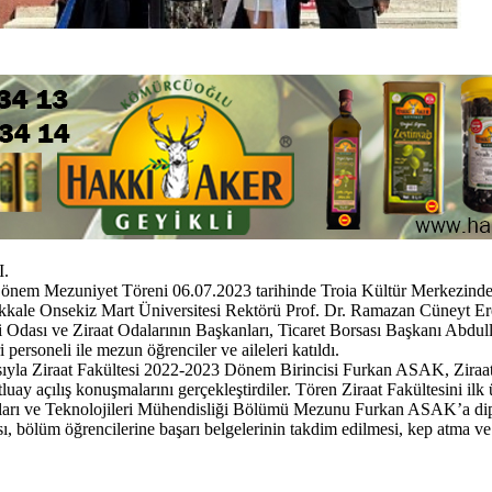
.
nem Mezuniyet Töreni 06.07.2023 tarihinde Troia Kültür Merkezinde ve
kale Onsekiz Mart Üniversitesi Rektörü Prof. Dr. Ramazan Cüneyt Ere
Odası ve Ziraat Odalarının Başkanları, Ticaret Borsası Başkanı Abdull
rsoneli ile mezun öğrenciler ve aileleri katıldı.
rasıyla Ziraat Fakültesi 2022-2023 Dönem Birincisi Furkan ASAK, Ziraa
ay açılış konuşmalarını gerçekleştirdiler. Tören Ziraat Fakültesini i
ları ve Teknolojileri Mühendisliği Bölümü Mezunu Furkan ASAK’a di
bölüm öğrencilerine başarı belgelerinin takdim edilmesi, kep atma ve 