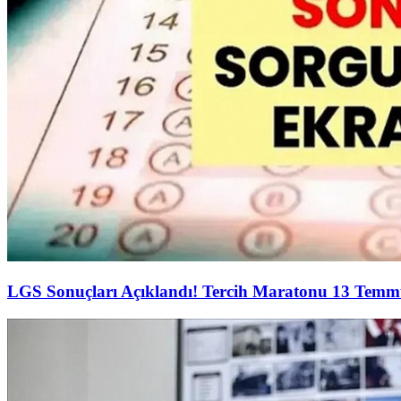
LGS Sonuçları Açıklandı! Tercih Maratonu 13 Temm