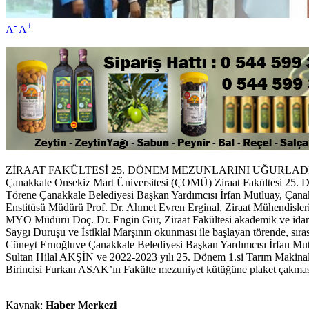
-
+
A
A
ZİRAAT FAKÜLTESİ 25. DÖNEM MEZUNLARINI UĞURLADI
Çanakkale Onsekiz Mart Üniversitesi (ÇOMÜ) Ziraat Fakültesi 25. Dö
Törene Çanakkale Belediyesi Başkan Yardımcısı İrfan Mutluay, Çanak
Enstitüsü Müdürü Prof. Dr. Ahmet Evren Erginal, Ziraat Mühendisleri 
MYO Müdürü Doç. Dr. Engin Gür, Ziraat Fakültesi akademik ve idari pe
Saygı Duruşu ve İstiklal Marşının okunması ile başlayan törende, sı
Cüneyt Ernoğluve Çanakkale Belediyesi Başkan Yardımcısı İrfan Mutlu
Sultan Hilal AKŞİN ve 2022-2023 yılı 25. Dönem 1.si Tarım Makina
Birincisi Furkan ASAK’ın Fakülte mezuniyet kütüğüne plaket çakması, 
Kaynak:
Haber Merkezi