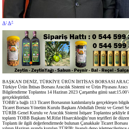
-
+
A
A
BAŞKAN DENİZ, TÜRKİYE ÜRÜN İHTİSAS BORSASI ARACI
Türkiye Ürün İhtisas Borsası Aracılık Sistemi ve Ürün Piyasası Arac
Bilgilendirme Toplantısı 14 Haziran 2023 Çarşamba günü saat:15.00
gerçekleştirildi.
TOBB’a bağlı 113 Ticaret Borsasının katılımlarıyla gerçekleşen bilgi
Ticaret Borsası Yönetim Kurulu Başkanı Abdullah Deniz ve Genel Sek
TÜRİB Genel Kurulu ve Aracılık Sistemi İstişare Toplantısı şekliyle 
toplantı TOBB Başkanı M.Rifat Hisarcıklıoğlu’nun teşrifleri ile düzen
Toplantı ile ilgili değerlendirmede bulunan Çanakkale Ticaret Borsa
yılının Haziran ayında kurulan TÜRİB; lisanslı depo işletmecilerince 