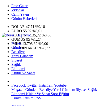
Foto Galeri
Videolar
Canlı Yayın
Günün Haberleri
DOLAR
47,71
%0,18
EURO
55,02
%0,01
G.ALTIN
6.535,72
%0,66
GÜMÜŞ
95
%1,27
Magazin
IMKB
13.798,82
%0,00
Gündem
BITCOIN
64.313
%-0,33
Belediye
Yerel Gündem
Siyaset
Sağlık
Ekonomi
Kültür Ve Sanat
Facebook
Twitter
Instagram
Youtube
Magazin
Gündem
Belediye
Yerel Gündem
Siyaset
Sağlık
Ekonomi
Kültür Ve Sanat
Spor
Eğitim
Künye
İletişim
RSS