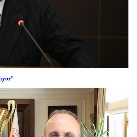
şüyor”