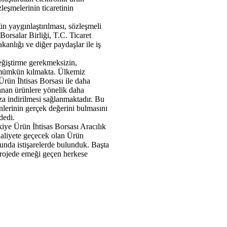
leşmelerinin ticaretinin
n yaygınlaştırılması, sözleşmeli
Borsalar Birliği, T.C. Ticaret
nlığı ve diğer paydaşlar ile iş
değiştirme gerekmeksizin,
ı mümkün kılmakta. Ülkemiz
 Ürün İhtisas Borsası ile daha
lanan ürünlere yönelik daha
aza indirilmesi sağlanmaktadır. Bu
lerinin gerçek değerini bulmasını
dedi.
ye Ürün İhtisas Borsası Aracılık
aaliyete geçecek olan Ürün
da istişarelerde bulunduk. Başta
rojede emeği geçen herkese