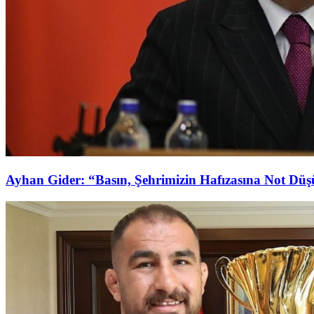
Ayhan Gider: “Basın, Şehrimizin Hafızasına Not Dü