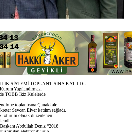
LIK SİSTEMİ TOPLANTISINA KATILDI.
ı Kurum Yapılandırması
’de TOBB İkiz Kulelerde
lendirme toplantısına Çanakkale
reter Sevcan Elver katılım sağladı.
iki oturum olarak düzenlenen
lendi.
sı Başkanı Abdullah Deniz “2018
oluşturulan elektronik ürün