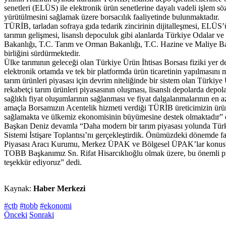
senetleri (ELÜS) ile elektronik ürün senetlerine dayalı vadeli işlem söz
yürütülmesini sağlamak üzere borsacılık faaliyetinde bulunmaktadır.
TÜRİB, tarladan sofraya gıda tedarik zincirinin dijitalleşmesi, ELÜS’ü
tarımın gelişmesi, lisanslı depoculuk gibi alanlarda Türkiye Odalar ve 
Bakanlığı, T.C. Tarım ve Orman Bakanlığı, T.C. Hazine ve Maliye Baka
birliğini sürdürmektedir.
Ülke tarımının geleceği olan Türkiye Ürün İhtisas Borsası fiziki yer 
elektronik ortamda ve tek bir platformda ürün ticaretinin yapılmasın
tarım ürünleri piyasası için devrim niteliğinde bir sistem olan Türkiye
rekabetçi tarım ürünleri piyasasının oluşması, lisanslı depolarda depo
sağlıklı fiyat oluşumlarının sağlanması ve fiyat dalgalanmalarının en 
amaçla Borsamızın Acentelik hizmeti verdiği TÜRİB üreticimizin ürün
sağlamakta ve ülkemiz ekonomisinin büyümesine destek olmaktadır” 
Başkan Deniz devamla “Daha modern bir tarım piyasası yolunda Türki
Sistemi İstişare Toplantısı’nı gerçekleştirdik. Önümüzdeki dönemde f
Piyasası Aracı Kurumu, Merkez ÜPAK ve Bölgesel ÜPAK’lar konusun
TOBB Başkanımız Sn. Rifat Hisarcıklıoğlu olmak üzere, bu önemli p
teşekkür ediyoruz” dedi.
Kaynak:
Haber Merkezi
#çtb
#tobb
#ekonomi
Önceki
Sonraki