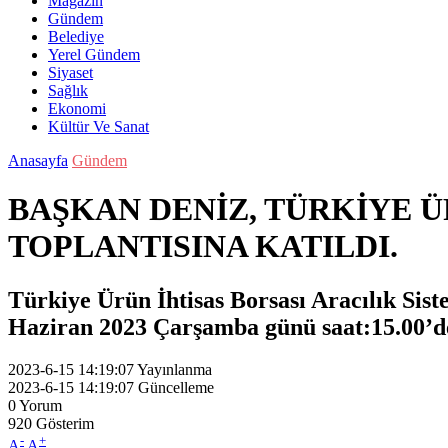
Magazin
Gündem
Belediye
Yerel Gündem
Siyaset
Sağlık
Ekonomi
Kültür Ve Sanat
Anasayfa
Gündem
BAŞKAN DENİZ, TÜRKİYE Ü
TOPLANTISINA KATILDI.
Türkiye Ürün İhtisas Borsası Aracılık Sis
Haziran 2023 Çarşamba günü saat:15.00’de
2023-6-15 14:19:07
Yayınlanma
2023-6-15 14:19:07
Güncelleme
0
Yorum
920
Gösterim
-
+
A
A