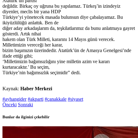
Atatürk’ün partisi
değildir. Birkaç oy uğruna bu yapılamaz. Türkeş’in izindeyiz
diyenler, meclis bir yana HDP
Türkiye’yi yönetecek masada bulunsun diye çabalayamaz. Bu
ikiyüzlülüğü anlattık. Ben de
diğer aday arkadaşlarım da, teşkilatlarımız da bunu anlatmaya gayret
gösterdi. Artık nihai
hakem olan Türk Milleti, kararını 14 Mayıs günü verecek.
Milletimizin vereceği her karar,
bizim başımızın üzerindedir. Atatürk’ün de Amasya Genelgesi’nde
ifade ettiği gibi;
‘Milletimizin bağımsızlığını yine milletin azim ve kararı
kurtaracaktır.’ Bu seçim,
Türkiye’nin bağımsızlık seçimidir” dedi.
Kaynak:
Haber Merkezi
#ayhangider
#akparti
#çanakkale
#siyaset
Önceki
Sonraki
Bunlar da ilginizi çekebilir