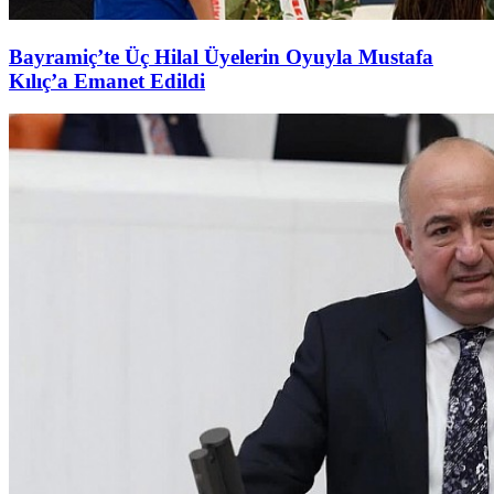
Bayramiç’te Üç Hilal Üyelerin Oyuyla Mustafa
Kılıç’a Emanet Edildi