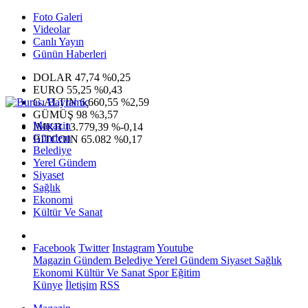
Foto Galeri
Videolar
Canlı Yayın
Günün Haberleri
DOLAR
47,74
%0,25
EURO
55,25
%0,43
G.ALTIN
6.660,55
%2,59
GÜMÜŞ
98
%3,57
Magazin
IMKB
13.779,39
%-0,14
Gündem
BITCOIN
65.082
%0,17
Belediye
Yerel Gündem
Siyaset
Sağlık
Ekonomi
Kültür Ve Sanat
Facebook
Twitter
Instagram
Youtube
Magazin
Gündem
Belediye
Yerel Gündem
Siyaset
Sağlık
Ekonomi
Kültür Ve Sanat
Spor
Eğitim
Künye
İletişim
RSS