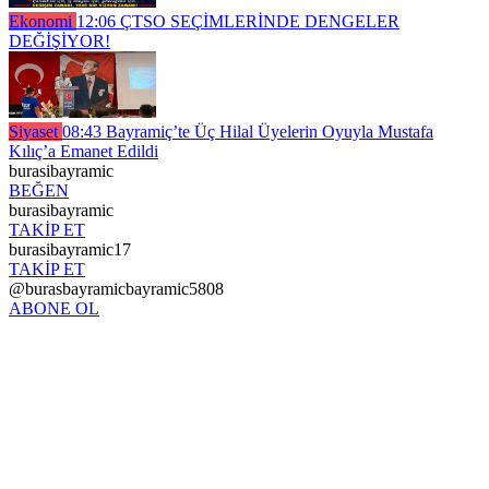
Ekonomi
12:06
ÇTSO SEÇİMLERİNDE DENGELER
DEĞİŞİYOR!
Siyaset
08:43
Bayramiç’te Üç Hilal Üyelerin Oyuyla Mustafa
Kılıç’a Emanet Edildi
burasibayramic
BEĞEN
burasibayramic
TAKİP ET
burasibayramic17
TAKİP ET
@burasbayramicbayramic5808
ABONE OL