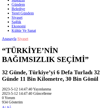
Magazin
Gündem
Belediye
Yerel Gündem
Siyaset
Sağlık
Ekonomi
Kültür Ve Sanat
Anasayfa
Siyaset
“TÜRKİYE’NİN
BAĞIMSIZLIK SEÇİMİ”
32 Günde, Türkiye’yi 6 Defa Turladı 32
Günde 11 Bin Kilometre, 30 Bin Gönül
2023-5-12 14:47:40
Yayınlanma
2023-5-12 14:47:40
Güncelleme
0
Yorum
934
Gösterim
-
+
A
A