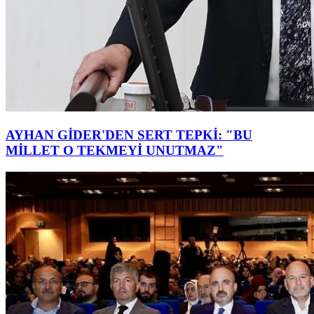
AYHAN GİDER'DEN SERT TEPKİ: "BU
MİLLET O TEKMEYİ UNUTMAZ"