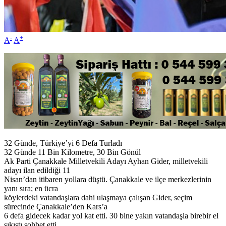
-
+
A
A
32 Günde, Türkiye’yi 6 Defa Turladı
32 Günde 11 Bin Kilometre, 30 Bin Gönül
Ak Parti Çanakkale Milletvekili Adayı Ayhan Gider, milletvekili
adayı ilan edildiği 11
Nisan’dan itibaren yollara düştü. Çanakkale ve ilçe merkezlerinin
yanı sıra; en ücra
köylerdeki vatandaşlara dahi ulaşmaya çalışan Gider, seçim
sürecinde Çanakkale’den Kars’a
6 defa gidecek kadar yol kat etti. 30 bine yakın vatandaşla birebir el
sıkıştı sohbet etti.