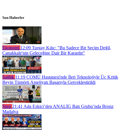
Son Haberler
Ekonomi
12:09
Turgay Kılıç: "Bu Sadece Bir Seçim Değil,
Çanakkale'nin Geleceğine Dair Bir Karardır"
Sağlık
11:19
ÇOMÜ Hastanesi'nde İleri Teknolojiyle Üç Kritik
Beyin Tümörü Ameliyatı Başarıyla Gerçekleştirildi
Spor
21:41
Ada Eskici’den ANALİG Batı Grubu’nda Bronz
Madalya