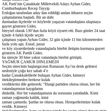
AK Parti’nin Çanakkale Milletvekili Adayı Ayhan Gider,
Cumhurbaşkanı Recep Tayyip
Erdoğan tarafından aday ilan edildiği andan itibaren seçim
çalışmalarına başladı. Bir an dahi
durmadan ilçelerde ve köylerde yaşayan vatandaşlara ulaşmaya
gayret gösteren Gider,
bireysel olarak 130’dan fazla köyü ziyaret etti. Bazı günler 24 saat
içinde 4 farklı ilçede seçim
çalışması yapan Ayhan Gider, 32 gün içinde 11 bin kilometreden
fazla yolu aştı. Esnaf, pazar
ve köy ziyaretlerinde vatandaşlarla birebir iletişim kurmaya gayret
gösteren AK Partili Gider,
bu süreçte 30 bine yakın vatandaşla birebir görüştü.
YAĞMUR ÇAMUR DİNLEMEDİ
Seçim sürecinin başlangıcının Ramazan Ayı’na denk gelmesi
nedeniyle çoğu kez sabah 4’e
kadar Çanakkalelilerle buluşan Ayhan Gider, kimseyi
ötekileştirmeden herkese kulak
verdiklerini dile getirerek; “Hangi partiden olursa olsun, her bir
vatandaşımızın kaygılarını
dinledik. Her bir vatandaşımızın da sorusunu yanıtladık. Kimi
zaman yağmurda kaldık, kimi
zaman çamurda. Şartlar ne olursa olsun. Hemşerilerimize kulak
verdik. Kimseyi
ötekileştirmeden, barış ve huzur içinde bu seçim süreci devam etsin