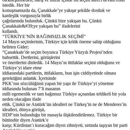
istedik. Her bir
konuşmamızda da, Çanakkale’ye yakışır şekilde dostluk ve
kardeşlik vurgusuyla birlik
çağrılarında bulunduk. Çünkü bize yakışan bu. Çünkü
Çanakkale&#39;ye yakışan bu” ifadelerini
kullandı.
“TÜRKİYE’NİN BAĞIMSIZLIK SEÇİMİ”
14 Mayıs seçimlerinin, Türkiye için kritik öneme sahip olduğunu
belirten Gider;
“Çanakkale’de seçim boyunca Türkiye Yüzyılı Projesi’nden
bahsettik. Dertlerini, görüşlerini
ve önerilerini dinledik. 14 Mayıs’ın ittifaklar seçimi olduğunu ve
Türkiye’yi idare etme
iddiasındaki partilerin, ittifakların, bun işin ciddiyetinde olması
gerektiğini anlattık. İçerisinde
PKK’nın sözcülüğünü yapan bir yapı ile Türkiye’yi yönetme
iddiasında bulunan 7’li masanın
milli egemenlik ve tam bağımsız Türkiye açısından tehlikeli bir yola
neden olacağını ifade
ettik. Çünkü ne Atatürk’ün idealleri ne Türkeş’in ne de Menderes’in
idealleri, dünya görüşü,
HDP’nin bulunduğu bir masayla ilişkilendirilemez. Türkiye bir
bütündür diyen Atatürk’e
karşı; Kürdistan’ı kuracağım diyen zihniyeti, sırtında taşıyan bir parti