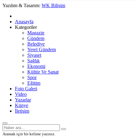
Yazılım & Tasarım:
WK Bilişim
Anasayfa
Kategoriler
Magazin
Gündem
Belediye
Yerel Gündem
Siyaset
Sağlık
Ekonomi
Kültür Ve Sanat
Spor
Eğitim
Foto Galeri
Video
Yazarlar
Künye
İletişim
Aramak için bir kelime yazınız.